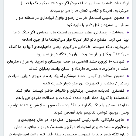
ارائه تفاهمنامه به مجلس تخلف بود/ اگر دو هفته دیگر جنگ را تحمل
می‌کردیم، آمریکا و ترامپ کفش ما را می بوسیدند
معاون امنیتی استاندار خراسان رضوی وقوع تیراندازی در منطقه بلوار
سرافرازان مشهد و قتل ۲نفر را تایید کرد
بخشایش اردستانی، عضو کمیسیون امنیت ملی مجلس: اگر جنگ ادامه
پیدا می کرد، اعضای ناتو کنار آمریکا قرار می‌گرفتند/ما از چین اسلحه
نمی‌خریم، بلکه سیستم اطلاعاتی می‌گیریم. یعنی ماهواره‌های آنها به ما کمک
می کند/ آمریکا زیر بار مدیریت ایران در تنگه هرمز نمی رود
شهادت ۱۰ نیروی حشد الشعبی در حمله عربستان و آمریکا به عراق/ مقرهای
حشد در »آمرلی»، «الدبس»، «کربلا« و استان واسط بمباران شدند
معاون استانداری گیلان: حمله موشکی آمریکا به مقر نیروی دریایی سپاه در
زیباکنار / بخشی از تجهیزات این مقر دچار خسارت شده
غضنفری، نماینده مجلس: پزشکیان و قالیباف حاضر نیستند اعلام کنند
تفاهمنامه با آمریکا عملا نابود شده/ شجاعت و صداقت عذرخواهی را هم
ندارند/ اسمش را جنگ بگذارند یا نگذارند جنگ سوم عملا شروع شده/ ترامپ،
ونس، روبیو، کوشنر، نتانیاهو باید قصاص شوند
حاجی دلیگانی، نائب رئیس کمیسیون اصل نود: در حال جمع‌بندی و
جمع‌آوری مستندات برای استیضاح عراقچی هستیم/ هر نوع توافق با عمان
درباره تنگه هرمز باید به تصویب مجلس برسد/ افکار تیم وزارت امورخارجه در