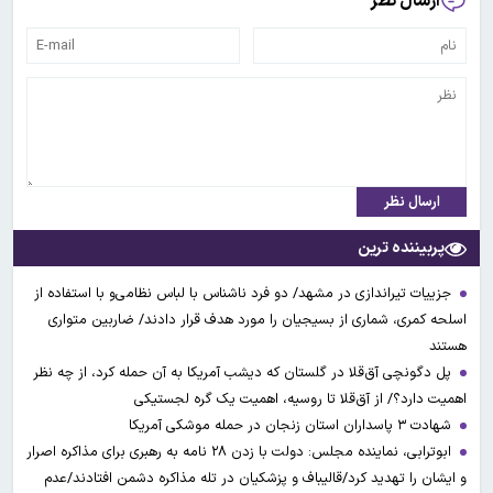
ارسال نظر
ارسال نظر
پربیننده ترین
جزییات تیراندازی در مشهد/ دو فرد ناشناس با لباس نظامی‌و با استفاده از
اسلحه کمری، شماری از بسیجیان را مورد هدف قرار دادند/ ضاربین متواری
هستند
پل دگونچی آق‌قلا در گلستان که دیشب آمریکا به آن حمله کرد، از چه نظر
اهمیت دارد؟/ از آق‌قلا تا روسیه، اهمیت یک گره لجستیکی
شهادت ۳ ‌پاسداران استان زنجان در حمله موشکی آمریکا
ابوترابی، نماینده مجلس: دولت با زدن ۲۸ نامه به رهبری برای مذاکره اصرار
و ایشان را تهدید کرد/قالیباف و پزشکیان در تله مذاکره دشمن افتادند/عدم