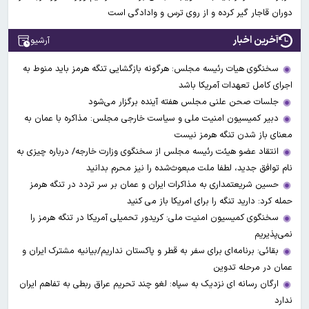
دوران قاجار گیر کرده و از روی ترس و وادادگی است
آخرین اخبار
آرشیو
سخنگوی هیات رئیسه مجلس: هرگونه بازگشایی تنگه هرمز باید منوط به
اجرای کامل تعهدات آمریکا باشد
جلسات صحن علنی مجلس هفته آینده برگزار می‌شود
دبیر کمیسیون امنیت ملی و سیاست خارجی مجلس: مذاکره با عمان به
معنای باز شدن تنگه هرمز نیست
انتقاد عضو هیئت رئیسه مجلس از سخنگوی وزارت خارجه/ درباره چیزی به
نام توافق جدید، لطفا ملت مبعوث‌شده را نیز محرم بدانید
حسین شریعتمداری به مذاکرات ایران و عمان بر سر تردد در تنگه هرمز
حمله کرد: دارید تنگه را برای امریکا باز می کنید
سخنگوی کمیسیون امنیت ملی: کریدور تحمیلی آمریکا در تنگه هرمز را
نمی‌پذیریم
بقائی: برنامه‌ای برای سفر به قطر و پاکستان نداریم/بیانیه مشترک ایران و
عمان در مرحله تدوین
ارگان رسانه ای نزدیک به سپاه: لغو چند تحریم عراق ربطی به تفاهم ایران
ندارد