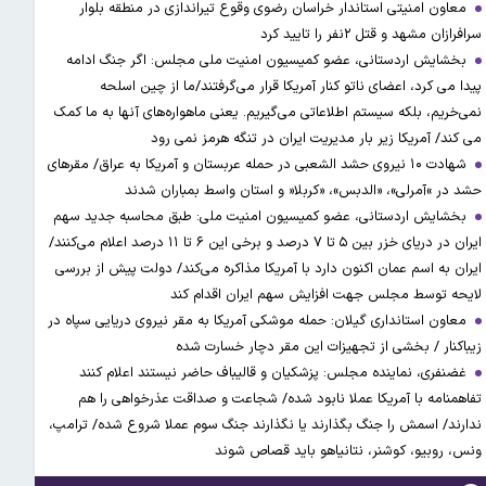
معاون امنیتی استاندار خراسان رضوی وقوع تیراندازی در منطقه بلوار
سرافرازان مشهد و قتل ۲نفر را تایید کرد
بخشایش اردستانی، عضو کمیسیون امنیت ملی مجلس: اگر جنگ ادامه
پیدا می کرد، اعضای ناتو کنار آمریکا قرار می‌گرفتند/ما از چین اسلحه
نمی‌خریم، بلکه سیستم اطلاعاتی می‌گیریم. یعنی ماهواره‌های آنها به ما کمک
می کند/ آمریکا زیر بار مدیریت ایران در تنگه هرمز نمی رود
شهادت ۱۰ نیروی حشد الشعبی در حمله عربستان و آمریکا به عراق/ مقرهای
حشد در »آمرلی»، «الدبس»، «کربلا« و استان واسط بمباران شدند
بخشایش اردستانی، عضو کمیسیون امنیت ملی: طبق محاسبه جدید سهم
ایران در دریای خزر بین ۵ تا ۷ درصد و برخی این ۶ تا ۱۱ درصد اعلام می‌کنند/
ایران به اسم عمان اکنون دارد با آمریکا مذاکره می‌کند/ دولت پیش از بررسی
لایحه توسط مجلس جهت افزایش سهم ایران اقدام کند
معاون استانداری گیلان: حمله موشکی آمریکا به مقر نیروی دریایی سپاه در
زیباکنار / بخشی از تجهیزات این مقر دچار خسارت شده
غضنفری، نماینده مجلس: پزشکیان و قالیباف حاضر نیستند اعلام کنند
تفاهمنامه با آمریکا عملا نابود شده/ شجاعت و صداقت عذرخواهی را هم
ندارند/ اسمش را جنگ بگذارند یا نگذارند جنگ سوم عملا شروع شده/ ترامپ،
ونس، روبیو، کوشنر، نتانیاهو باید قصاص شوند