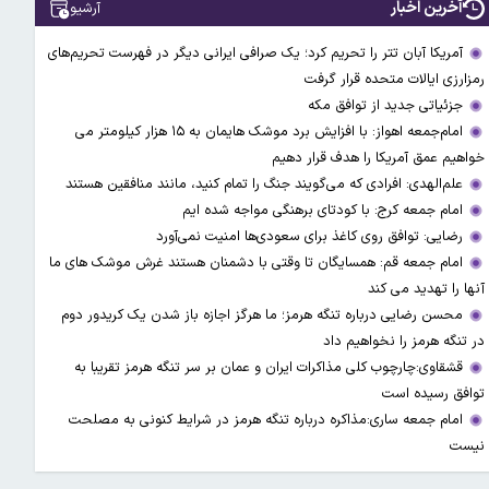
آخرین اخبار
آرشیو
آمریکا آبان تتر را تحریم کرد؛ یک صرافی ایرانی دیگر در فهرست تحریم‌های
رمزارزی ایالات متحده قرار گرفت
جزئیاتی جدید از توافق مکه
امام‌جمعه اهواز: با افزایش برد موشک هایمان به ۱۵ هزار کیلومتر می
خواهیم عمق آمریکا را هدف قرار دهیم
علم‌الهدی: افرادی که می‌گویند جنگ را تمام کنید، مانند منافقین هستند
امام جمعه کرج: با کودتای برهنگی مواجه شده ایم
رضایی: توافق روی کاغذ برای سعودی‌ها امنیت نمی‌آورد
امام جمعه قم: همسایگان تا وقتی با دشمنان هستند غرش موشک های ما
آنها را تهدید می کند
محسن رضایی درباره تنگه هرمز؛ ما هرگز اجازه باز شدن یک کریدور دوم
در تنگه هرمز را نخواهیم داد
قشقاوی:چارچوب کلی مذاکرات ایران و عمان بر سر تنگه هرمز تقریبا به
توافق رسیده است
امام جمعه ساری:مذاکره درباره تنگه هرمز در شرایط کنونی به مصلحت
نیست