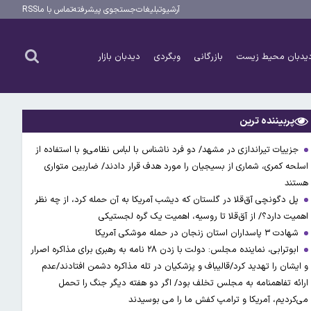
آرشیو
تبلیغات
جستجوی پیشرفته
تماس با ما
RSS
یدبان محیط زیست
بازرگانی
وبگردی
دیدبان بازار
پربیننده ترین
جزییات تیراندازی در مشهد/ دو فرد ناشناس با لباس نظامی‌و با استفاده از
اسلحه کمری، شماری از بسیجیان را مورد هدف قرار دادند/ ضاربین متواری
هستند
پل دگونچی آق‌قلا در گلستان که دیشب آمریکا به آن حمله کرد، از چه نظر
اهمیت دارد؟/ از آق‌قلا تا روسیه، اهمیت یک گره لجستیکی
شهادت ۳ ‌پاسداران استان زنجان در حمله موشکی آمریکا
ابوترابی، نماینده مجلس: دولت با زدن ۲۸ نامه به رهبری برای مذاکره اصرار
و ایشان را تهدید کرد/قالیباف و پزشکیان در تله مذاکره دشمن افتادند/عدم
ارائه تفاهمنامه به مجلس تخلف بود/ اگر دو هفته دیگر جنگ را تحمل
می‌کردیم، آمریکا و ترامپ کفش ما را می بوسیدند