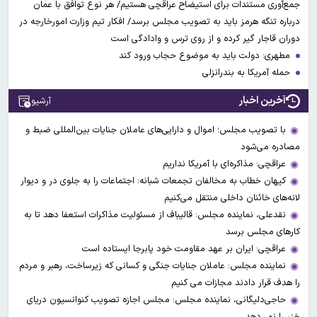
جمع‌آوری مستندات برای استیضاح عراقچی هستیم/ هر نوع توافق با عمان
درباره تنگه هرمز باید به تصویب مجلس برسد/ افکار تیم وزارت امورخارجه در
دوران قاجار گیر کرده و از روی ترس و وادادگی است
مطهری: دولت باید به موضوع حجاب ورود کند
حمله آمریکا به بندرانزلی
آخرین اخبار
آرشیو
با تصویب مجلس؛ اموال و دارایی‌های عاملان جنایات بین‌المللی ضبط و
مصادره می‌شود
عراقچی: مذاکره‌ای با آمریکا نداریم
کیهان خطاب به مخالفان تجمعات شبانه: اجتماعات را به جلوی در و دیوار
لانه‌های خائنان داخلی منتقل می‌کنیم
نقدعلی، نماینده مجلس: قالیباف از مسئولیت مذاکرات استعفا دهد تا به
کارهای مجلس برسد
عراقچی: ایران بر عهد مقاومت خود پابرجا ایستاده است
نماینده مجلس: عاملان جنایات جنگی و کسانی که زیرساخت‌، رهبر و مردم
را هدف قرار دادند مجازات می کنیم
حاجی‌دلیگانی، نماینده مجلس: مجلس اجازه تصویب کنوانسیون دریای
خزر را نمی‌دهد