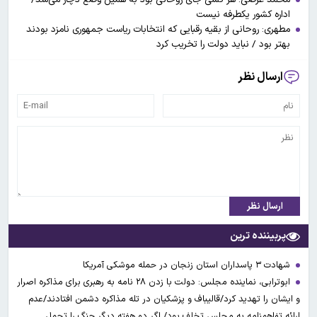
اداره کشور یکطرفه نیست
مطهری: روحانی از بقیه رقبایی که انتخابات ریاست جمهوری نامزد بودند
بهتر بود / نباید دولت را تخریب کرد
ارسال نظر
ارسال نظر
پربیننده ترین
شهادت ۳ ‌پاسداران استان زنجان در حمله موشکی آمریکا
ابوترابی، نماینده مجلس: دولت با زدن ۲۸ نامه به رهبری برای مذاکره اصرار
و ایشان را تهدید کرد/قالیباف و پزشکیان در تله مذاکره دشمن افتادند/عدم
ارائه تفاهمنامه به مجلس تخلف بود/ اگر دو هفته دیگر جنگ را تحمل