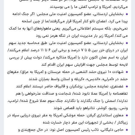
می‌کردیم، آمریکا و ترامپ کفش ما را می بوسیدند
بخشایش اردستانی، عضو کمیسیون امنیت ملی مجلس: اگر جنگ ادامه
پیدا می کرد، اعضای ناتو کنار آمریکا قرار می‌گرفتند/ما از چین اسلحه
نمی‌خریم، بلکه سیستم اطلاعاتی می‌گیریم. یعنی ماهواره‌های آنها به ما کمک
می کند/ آمریکا زیر بار مدیریت ایران در تنگه هرمز نمی رود
بخشایش اردستانی، عضو کمیسیون امنیت ملی: طبق محاسبه جدید سهم
ایران در دریای خزر بین ۵ تا ۷ درصد و برخی این ۶ تا ۱۱ درصد اعلام می‌کنند/
ایران به اسم عمان اکنون دارد با آمریکا مذاکره می‌کند/ دولت پیش از بررسی
لایحه توسط مجلس جهت افزایش سهم ایران اقدام کند
شهادت ۱۰ نیروی حشد الشعبی در حمله عربستان و آمریکا به عراق/ مقرهای
حشد در »آمرلی»، «الدبس»، «کربلا« و استان واسط بمباران شدند
غضنفری، نماینده مجلس: پزشکیان و قالیباف حاضر نیستند اعلام کنند
تفاهمنامه با آمریکا عملا نابود شده/ شجاعت و صداقت عذرخواهی را هم
ندارند/ اسمش را جنگ بگذارند یا نگذارند جنگ سوم عملا شروع شده/ ترامپ،
ونس، روبیو، کوشنر، نتانیاهو باید قصاص شوند
معاون استانداری گیلان: حمله موشکی آمریکا به مقر نیروی دریایی سپاه در
زیباکنار / بخشی از تجهیزات این مقر دچار خسارت شده
حاجی دلیگانی، نائب رئیس کمیسیون اصل نود: در حال جمع‌بندی و