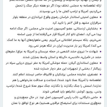
ارائه تفاهمنامه به مجلس تخلف بود/ اگر دو هفته دیگر جنگ را تحمل
می‌کردیم، آمریکا و ترامپ کفش ما را می بوسیدند
معاون امنیتی استاندار خراسان رضوی وقوع تیراندازی در منطقه بلوار
سرافرازان مشهد و قتل ۲نفر را تایید کرد
بخشایش اردستانی، عضو کمیسیون امنیت ملی مجلس: اگر جنگ ادامه
پیدا می کرد، اعضای ناتو کنار آمریکا قرار می‌گرفتند/ما از چین اسلحه
نمی‌خریم، بلکه سیستم اطلاعاتی می‌گیریم. یعنی ماهواره‌های آنها به ما کمک
می کند/ آمریکا زیر بار مدیریت ایران در تنگه هرمز نمی رود
شهادت ۱۰ نیروی حشد الشعبی در حمله عربستان و آمریکا به عراق/ مقرهای
حشد در »آمرلی»، «الدبس»، «کربلا« و استان واسط بمباران شدند
معاون استانداری گیلان: حمله موشکی آمریکا به مقر نیروی دریایی سپاه در
زیباکنار / بخشی از تجهیزات این مقر دچار خسارت شده
غضنفری، نماینده مجلس: پزشکیان و قالیباف حاضر نیستند اعلام کنند
تفاهمنامه با آمریکا عملا نابود شده/ شجاعت و صداقت عذرخواهی را هم
ندارند/ اسمش را جنگ بگذارند یا نگذارند جنگ سوم عملا شروع شده/ ترامپ،
ونس، روبیو، کوشنر، نتانیاهو باید قصاص شوند
حاجی دلیگانی، نائب رئیس کمیسیون اصل نود: در حال جمع‌بندی و
جمع‌آوری مستندات برای استیضاح عراقچی هستیم/ هر نوع توافق با عمان