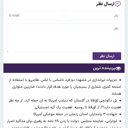
ارسال نظر
ارسال نظر
پربیننده ترین
جزییات تیراندازی در مشهد/ دو فرد ناشناس با لباس نظامی‌و با استفاده از
اسلحه کمری، شماری از بسیجیان را مورد هدف قرار دادند/ ضاربین متواری
هستند
پل دگونچی آق‌قلا در گلستان که دیشب آمریکا به آن حمله کرد، از چه نظر
اهمیت دارد؟/ از آق‌قلا تا روسیه، اهمیت یک گره لجستیکی
شهادت ۳ ‌پاسداران استان زنجان در حمله موشکی آمریکا
ابوترابی، نماینده مجلس: دولت با زدن ۲۸ نامه به رهبری برای مذاکره اصرار
و ایشان را تهدید کرد/قالیباف و پزشکیان در تله مذاکره دشمن افتادند/عدم