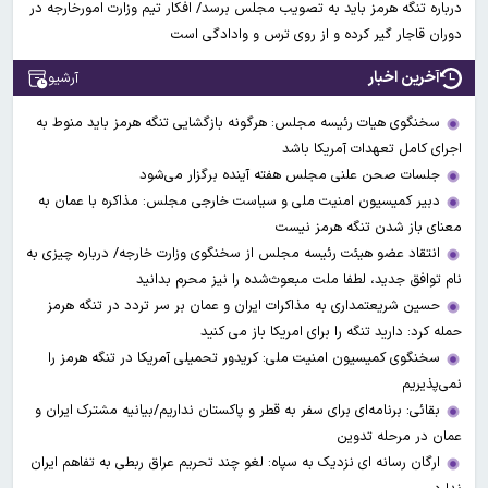
درباره تنگه هرمز باید به تصویب مجلس برسد/ افکار تیم وزارت امورخارجه در
دوران قاجار گیر کرده و از روی ترس و وادادگی است
آخرین اخبار
آرشیو
سخنگوی هیات رئیسه مجلس: هرگونه بازگشایی تنگه هرمز باید منوط به
اجرای کامل تعهدات آمریکا باشد
جلسات صحن علنی مجلس هفته آینده برگزار می‌شود
دبیر کمیسیون امنیت ملی و سیاست خارجی مجلس: مذاکره با عمان به
معنای باز شدن تنگه هرمز نیست
انتقاد عضو هیئت رئیسه مجلس از سخنگوی وزارت خارجه/ درباره چیزی به
نام توافق جدید، لطفا ملت مبعوث‌شده را نیز محرم بدانید
حسین شریعتمداری به مذاکرات ایران و عمان بر سر تردد در تنگه هرمز
حمله کرد: دارید تنگه را برای امریکا باز می کنید
سخنگوی کمیسیون امنیت ملی: کریدور تحمیلی آمریکا در تنگه هرمز را
نمی‌پذیریم
بقائی: برنامه‌ای برای سفر به قطر و پاکستان نداریم/بیانیه مشترک ایران و
عمان در مرحله تدوین
ارگان رسانه ای نزدیک به سپاه: لغو چند تحریم عراق ربطی به تفاهم ایران