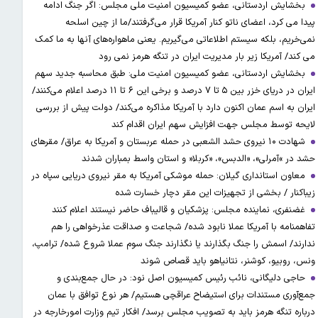
بخشایش اردستانی، عضو کمیسیون امنیت ملی مجلس: اگر جنگ ادامه
پیدا می کرد، اعضای ناتو کنار آمریکا قرار می‌گرفتند/ما از چین اسلحه
نمی‌خریم، بلکه سیستم اطلاعاتی می‌گیریم. یعنی ماهواره‌های آنها به ما کمک
می کند/ آمریکا زیر بار مدیریت ایران در تنگه هرمز نمی رود
بخشایش اردستانی، عضو کمیسیون امنیت ملی: طبق محاسبه جدید سهم
ایران در دریای خزر بین ۵ تا ۷ درصد و برخی این ۶ تا ۱۱ درصد اعلام می‌کنند/
ایران به اسم عمان اکنون دارد با آمریکا مذاکره می‌کند/ دولت پیش از بررسی
لایحه توسط مجلس جهت افزایش سهم ایران اقدام کند
شهادت ۱۰ نیروی حشد الشعبی در حمله عربستان و آمریکا به عراق/ مقرهای
حشد در »آمرلی»، «الدبس»، «کربلا« و استان واسط بمباران شدند
معاون استانداری گیلان: حمله موشکی آمریکا به مقر نیروی دریایی سپاه در
زیباکنار / بخشی از تجهیزات این مقر دچار خسارت شده
غضنفری، نماینده مجلس: پزشکیان و قالیباف حاضر نیستند اعلام کنند
تفاهمنامه با آمریکا عملا نابود شده/ شجاعت و صداقت عذرخواهی را هم
ندارند/ اسمش را جنگ بگذارند یا نگذارند جنگ سوم عملا شروع شده/ ترامپ،
ونس، روبیو، کوشنر، نتانیاهو باید قصاص شوند
حاجی دلیگانی، نائب رئیس کمیسیون اصل نود: در حال جمع‌بندی و
جمع‌آوری مستندات برای استیضاح عراقچی هستیم/ هر نوع توافق با عمان
درباره تنگه هرمز باید به تصویب مجلس برسد/ افکار تیم وزارت امورخارجه در