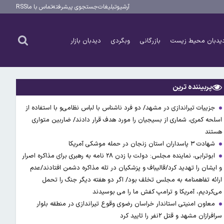
آرشیو
تبلیغات
جستجوی پیشرفته
تماس با ما
RSS
یدبان محیط زیست
بازرگانی
وبگردی
دیدبان بازار
پربیننده ترین
جزییات تیراندازی در مشهد/ دو فرد ناشناس با لباس نظامی‌و با استفاده از
اسلحه کمری، شماری از بسیجیان را مورد هدف قرار دادند/ ضاربین متواری
هستند
شهادت ۳ ‌پاسداران استان زنجان در حمله موشکی آمریکا
ابوترابی، نماینده مجلس: دولت با زدن ۲۸ نامه به رهبری برای مذاکره اصرار
و ایشان را تهدید کرد/قالیباف و پزشکیان در تله مذاکره دشمن افتادند/عدم
ارائه تفاهمنامه به مجلس تخلف بود/ اگر دو هفته دیگر جنگ را تحمل
می‌کردیم، آمریکا و ترامپ کفش ما را می بوسیدند
معاون امنیتی استاندار خراسان رضوی وقوع تیراندازی در منطقه بلوار
سرافرازان مشهد و قتل ۲نفر را تایید کرد