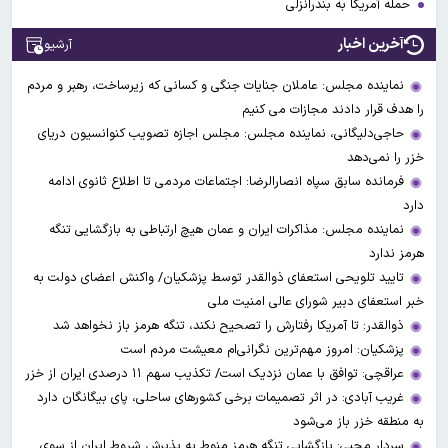
حمله آمریکا به بندرانزلی
آخرین اخبار
آرشیو
نماینده مجلس: عاملان جنایات جنگی و کسانی که زیرساخت‌، رهبر و مردم
را هدف قرار دادند مجازات می کنیم
حاجی‌دلیگانی، نماینده مجلس: مجلس اجازه تصویب کنوانسیون دریای
خزر را نمی‌دهد
فرمانده سابق سپاه انصارالرضا: اجتماعات مردمی تا اطلاع ثانوی ادامه
دارد
نماینده مجلس: مذاکرات ایران و عمان هیچ ارتباطی به بازگشایی تنگه
هرمز ندارد
تایید تلویحی استعفای ذوالقدر توسط پزشکیان/ واکنش اعضای دولت به
خبر استعفای دبیر شورای عالی امنیت ملی
ذوالقدر: تا آمریکا رفتارش را تصحیح نکند، تنگه هرمز باز نخواهد شد
پزشکیان: امروز مهم‌ترین نگرانی‌ام معیشت مردم است
عراقچی: توافق با عمان نزدیک است/ تکذیب سهم ۱۱ درصدی ایران از خزر
غریب آبادی: در اثر تصمیمات برخی کشورهای ساحلی، پای بیگانگان دارد
به منطقه خزر باز می‌شود
سردار محبی: بازگشایی تنگه هرمز منوط به پذیرش شروط ایران از سوی