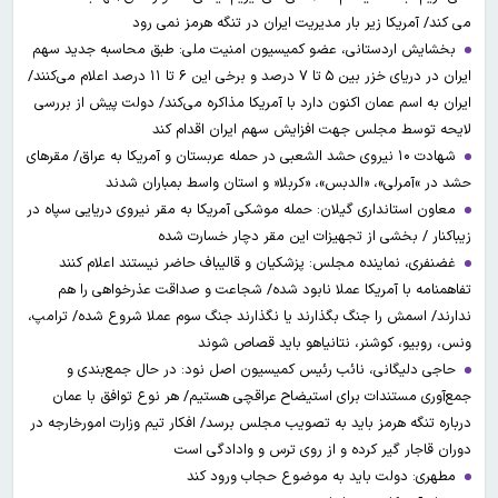
می کند/ آمریکا زیر بار مدیریت ایران در تنگه هرمز نمی رود
بخشایش اردستانی، عضو کمیسیون امنیت ملی: طبق محاسبه جدید سهم
ایران در دریای خزر بین ۵ تا ۷ درصد و برخی این ۶ تا ۱۱ درصد اعلام می‌کنند/
ایران به اسم عمان اکنون دارد با آمریکا مذاکره می‌کند/ دولت پیش از بررسی
لایحه توسط مجلس جهت افزایش سهم ایران اقدام کند
شهادت ۱۰ نیروی حشد الشعبی در حمله عربستان و آمریکا به عراق/ مقرهای
حشد در »آمرلی»، «الدبس»، «کربلا« و استان واسط بمباران شدند
معاون استانداری گیلان: حمله موشکی آمریکا به مقر نیروی دریایی سپاه در
زیباکنار / بخشی از تجهیزات این مقر دچار خسارت شده
غضنفری، نماینده مجلس: پزشکیان و قالیباف حاضر نیستند اعلام کنند
تفاهمنامه با آمریکا عملا نابود شده/ شجاعت و صداقت عذرخواهی را هم
ندارند/ اسمش را جنگ بگذارند یا نگذارند جنگ سوم عملا شروع شده/ ترامپ،
ونس، روبیو، کوشنر، نتانیاهو باید قصاص شوند
حاجی دلیگانی، نائب رئیس کمیسیون اصل نود: در حال جمع‌بندی و
جمع‌آوری مستندات برای استیضاح عراقچی هستیم/ هر نوع توافق با عمان
درباره تنگه هرمز باید به تصویب مجلس برسد/ افکار تیم وزارت امورخارجه در
دوران قاجار گیر کرده و از روی ترس و وادادگی است
مطهری: دولت باید به موضوع حجاب ورود کند