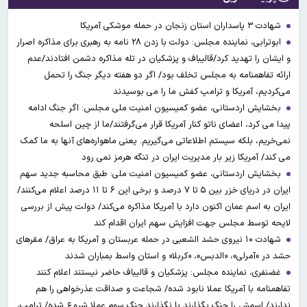
شهادت ۳ ‌پاسداران استان زنجان در حمله موشکی آمریکا
ابوترابی، نماینده مجلس: دولت با زدن ۲۸ نامه به رهبری برای مذاکره اصرار
و ایشان را تهدید کرد/قالیباف و پزشکیان در تله مذاکره دشمن افتادند/عدم
ارائه تفاهمنامه به مجلس تخلف بود/ اگر دو هفته دیگر جنگ را تحمل
می‌کردیم، آمریکا و ترامپ کفش ما را می بوسیدند
بخشایش اردستانی، عضو کمیسیون امنیت ملی مجلس: اگر جنگ ادامه
پیدا می کرد، اعضای ناتو کنار آمریکا قرار می‌گرفتند/ما از چین اسلحه
نمی‌خریم، بلکه سیستم اطلاعاتی می‌گیریم. یعنی ماهواره‌های آنها به ما کمک
می کند/ آمریکا زیر بار مدیریت ایران در تنگه هرمز نمی رود
بخشایش اردستانی، عضو کمیسیون امنیت ملی: طبق محاسبه جدید سهم
ایران در دریای خزر بین ۵ تا ۷ درصد و برخی این ۶ تا ۱۱ درصد اعلام می‌کنند/
ایران به اسم عمان اکنون دارد با آمریکا مذاکره می‌کند/ دولت پیش از بررسی
لایحه توسط مجلس جهت افزایش سهم ایران اقدام کند
شهادت ۱۰ نیروی حشد الشعبی در حمله عربستان و آمریکا به عراق/ مقرهای
حشد در »آمرلی»، «الدبس»، «کربلا« و استان واسط بمباران شدند
غضنفری، نماینده مجلس: پزشکیان و قالیباف حاضر نیستند اعلام کنند
تفاهمنامه با آمریکا عملا نابود شده/ شجاعت و صداقت عذرخواهی را هم
ندارند/ اسمش را جنگ بگذارند یا نگذارند جنگ سوم عملا شروع شده/ ترامپ،