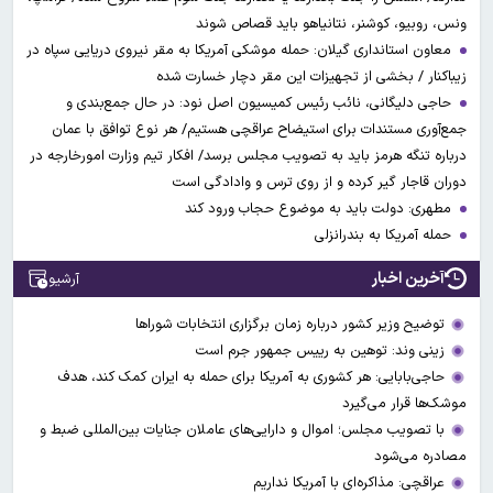
ونس، روبیو، کوشنر، نتانیاهو باید قصاص شوند
معاون استانداری گیلان: حمله موشکی آمریکا به مقر نیروی دریایی سپاه در
زیباکنار / بخشی از تجهیزات این مقر دچار خسارت شده
حاجی دلیگانی، نائب رئیس کمیسیون اصل نود: در حال جمع‌بندی و
جمع‌آوری مستندات برای استیضاح عراقچی هستیم/ هر نوع توافق با عمان
درباره تنگه هرمز باید به تصویب مجلس برسد/ افکار تیم وزارت امورخارجه در
دوران قاجار گیر کرده و از روی ترس و وادادگی است
مطهری: دولت باید به موضوع حجاب ورود کند
حمله آمریکا به بندرانزلی
آخرین اخبار
آرشیو
توضیح وزیر کشور درباره زمان برگزاری انتخابات شوراها
زینی وند: توهین به رییس جمهور جرم است
حاجی‌بابایی: هر کشوری به آمریکا برای حمله به ایران کمک کند، هدف
موشک‌ها قرار می‌گیرد
با تصویب مجلس؛ اموال و دارایی‌های عاملان جنایات بین‌المللی ضبط و
مصادره می‌شود
عراقچی: مذاکره‌ای با آمریکا نداریم