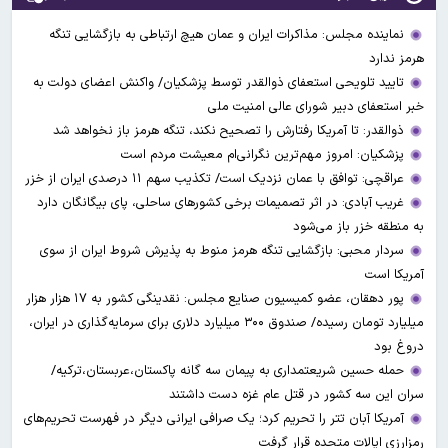
نماینده مجلس: مذاکرات ایران و عمان هیچ ارتباطی به بازگشایی تنگه
هرمز ندارد
تایید تلویحی استعفای ذوالقدر توسط پزشکیان/ واکنش اعضای دولت به
خبر استعفای دبیر شورای عالی امنیت ملی
ذوالقدر: تا آمریکا رفتارش را تصحیح نکند، تنگه هرمز باز نخواهد شد
پزشکیان: امروز مهم‌ترین نگرانی‌ام معیشت مردم است
عراقچی: توافق با عمان نزدیک است/ تکذیب سهم ۱۱ درصدی ایران از خزر
غریب آبادی: در اثر تصمیمات برخی کشورهای ساحلی، پای بیگانگان دارد
به منطقه خزر باز می‌شود
سردار محبی: بازگشایی تنگه هرمز منوط به پذیرش شروط ایران از سوی
آمریکا است
پور دهقان، عضو کمیسیون صنایع مجلس: نقدینگی کشور به ۱۷ هزار هزار
میلیارد تومان رسیده/ صندوق ۳۰۰ میلیارد دلاری برای سرمایه‌گذاری در ایران،
دروغ بود
حمله حسین شریعتمداری به پیمان سه گانه پاکستان،عربستان،ترکیه/
سران این سه کشور در قتل عام غزه دست داشتند
آمریکا آبان تتر را تحریم کرد؛ یک صرافی ایرانی دیگر در فهرست تحریم‌های
رمزارزی ایالات متحده قرار گرفت