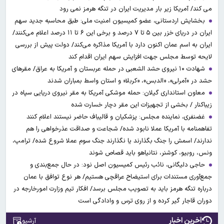
می کند/ آمریکا زیر بار مدیریت ایران در تنگه هرمز نمی رود
بخشایش اردستانی، عضو کمیسیون امنیت ملی: طبق محاسبه جدید سهم
ایران در دریای خزر بین ۵ تا ۷ درصد و برخی این ۶ تا ۱۱ درصد اعلام می‌کنند/
ایران به اسم عمان اکنون دارد با آمریکا مذاکره می‌کند/ دولت پیش از بررسی
لایحه توسط مجلس جهت افزایش سهم ایران اقدام کند
شهادت ۱۰ نیروی حشد الشعبی در حمله عربستان و آمریکا به عراق/ مقرهای
حشد در »آمرلی»، «الدبس»، «کربلا« و استان واسط بمباران شدند
معاون استانداری گیلان: حمله موشکی آمریکا به مقر نیروی دریایی سپاه در
زیباکنار / بخشی از تجهیزات این مقر دچار خسارت شده
غضنفری، نماینده مجلس: پزشکیان و قالیباف حاضر نیستند اعلام کنند
تفاهمنامه با آمریکا عملا نابود شده/ شجاعت و صداقت عذرخواهی را هم
ندارند/ اسمش را جنگ بگذارند یا نگذارند جنگ سوم عملا شروع شده/ ترامپ،
ونس، روبیو، کوشنر، نتانیاهو باید قصاص شوند
حاجی دلیگانی، نائب رئیس کمیسیون اصل نود: در حال جمع‌بندی و
جمع‌آوری مستندات برای استیضاح عراقچی هستیم/ هر نوع توافق با عمان
درباره تنگه هرمز باید به تصویب مجلس برسد/ افکار تیم وزارت امورخارجه در
دوران قاجار گیر کرده و از روی ترس و وادادگی است
آخرین اخبار
آرشیو