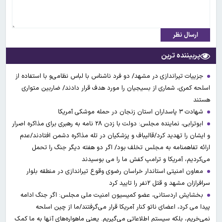
ارسال نظر
پربیننده ترین
جزییات تیراندازی در مشهد/ دو فرد ناشناس با لباس نظامی‌و با استفاده از
اسلحه کمری، شماری از بسیجیان را مورد هدف قرار دادند/ ضاربین متواری
هستند
شهادت ۳ ‌پاسداران استان زنجان در حمله موشکی آمریکا
ابوترابی، نماینده مجلس: دولت با زدن ۲۸ نامه به رهبری برای مذاکره اصرار
و ایشان را تهدید کرد/قالیباف و پزشکیان در تله مذاکره دشمن افتادند/عدم
ارائه تفاهمنامه به مجلس تخلف بود/ اگر دو هفته دیگر جنگ را تحمل
می‌کردیم، آمریکا و ترامپ کفش ما را می بوسیدند
معاون امنیتی استاندار خراسان رضوی وقوع تیراندازی در منطقه بلوار
سرافرازان مشهد و قتل ۲نفر را تایید کرد
بخشایش اردستانی، عضو کمیسیون امنیت ملی مجلس: اگر جنگ ادامه
پیدا می کرد، اعضای ناتو کنار آمریکا قرار می‌گرفتند/ما از چین اسلحه
نمی‌خریم، بلکه سیستم اطلاعاتی می‌گیریم. یعنی ماهواره‌های آنها به ما کمک