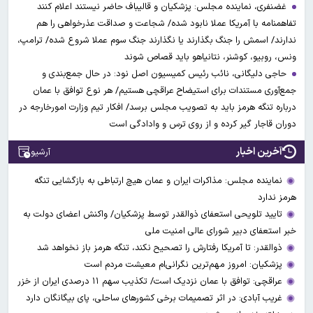
غضنفری، نماینده مجلس: پزشکیان و قالیباف حاضر نیستند اعلام کنند
تفاهمنامه با آمریکا عملا نابود شده/ شجاعت و صداقت عذرخواهی را هم
ندارند/ اسمش را جنگ بگذارند یا نگذارند جنگ سوم عملا شروع شده/ ترامپ،
ونس، روبیو، کوشنر، نتانیاهو باید قصاص شوند
حاجی دلیگانی، نائب رئیس کمیسیون اصل نود: در حال جمع‌بندی و
جمع‌آوری مستندات برای استیضاح عراقچی هستیم/ هر نوع توافق با عمان
درباره تنگه هرمز باید به تصویب مجلس برسد/ افکار تیم وزارت امورخارجه در
دوران قاجار گیر کرده و از روی ترس و وادادگی است
آخرین اخبار
آرشیو
نماینده مجلس: مذاکرات ایران و عمان هیچ ارتباطی به بازگشایی تنگه
هرمز ندارد
تایید تلویحی استعفای ذوالقدر توسط پزشکیان/ واکنش اعضای دولت به
خبر استعفای دبیر شورای عالی امنیت ملی
ذوالقدر: تا آمریکا رفتارش را تصحیح نکند، تنگه هرمز باز نخواهد شد
پزشکیان: امروز مهم‌ترین نگرانی‌ام معیشت مردم است
عراقچی: توافق با عمان نزدیک است/ تکذیب سهم ۱۱ درصدی ایران از خزر
غریب آبادی: در اثر تصمیمات برخی کشورهای ساحلی، پای بیگانگان دارد