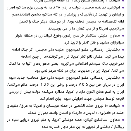
شهادت ۳ ‌پاسداران استان زنجان در حمله موشکی آمریکا
ابوترابی، نماینده مجلس: دولت با زدن ۲۸ نامه به رهبری برای مذاکره اصرار
و ایشان را تهدید کرد/قالیباف و پزشکیان در تله مذاکره دشمن افتادند/عدم
ارائه تفاهمنامه به مجلس تخلف بود/ اگر دو هفته دیگر جنگ را تحمل
می‌کردیم، آمریکا و ترامپ کفش ما را می بوسیدند
معاون امنیتی استاندار خراسان رضوی وقوع تیراندازی در منطقه بلوار
سرافرازان مشهد و قتل ۲نفر را تایید کرد
بخشایش اردستانی، عضو کمیسیون امنیت ملی مجلس: اگر جنگ ادامه
پیدا می کرد، اعضای ناتو کنار آمریکا قرار می‌گرفتند/ما از چین اسلحه
نمی‌خریم، بلکه سیستم اطلاعاتی می‌گیریم. یعنی ماهواره‌های آنها به ما کمک
می کند/ آمریکا زیر بار مدیریت ایران در تنگه هرمز نمی رود
بخشایش اردستانی، عضو کمیسیون امنیت ملی: طبق محاسبه جدید سهم
ایران در دریای خزر بین ۵ تا ۷ درصد و برخی این ۶ تا ۱۱ درصد اعلام می‌کنند/
ایران به اسم عمان اکنون دارد با آمریکا مذاکره می‌کند/ دولت پیش از بررسی
لایحه توسط مجلس جهت افزایش سهم ایران اقدام کند
شهادت ۱۰ نیروی حشد الشعبی در حمله عربستان و آمریکا به عراق/ مقرهای
حشد در »آمرلی»، «الدبس»، «کربلا« و استان واسط بمباران شدند
معاون استانداری گیلان: حمله موشکی آمریکا به مقر نیروی دریایی سپاه در
زیباکنار / بخشی از تجهیزات این مقر دچار خسارت شده