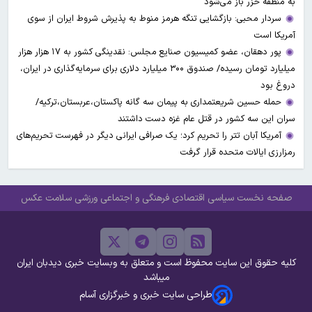
به منطقه خزر باز می‌شود
سردار محبی: بازگشایی تنگه هرمز منوط به پذیرش شروط ایران از سوی
آمریکا است
پور دهقان، عضو کمیسیون صنایع مجلس: نقدینگی کشور به ۱۷ هزار هزار
میلیارد تومان رسیده/ صندوق ۳۰۰ میلیارد دلاری برای سرمایه‌گذاری در ایران،
دروغ بود
حمله حسین شریعتمداری به پیمان سه گانه پاکستان،عربستان،ترکیه/
سران این سه کشور در قتل عام غزه دست داشتند
آمریکا آبان تتر را تحریم کرد؛ یک صرافی ایرانی دیگر در فهرست تحریم‌های
رمزارزی ایالات متحده قرار گرفت
صفحه نخست
سیاسی
اقتصادی
فرهنگی و اجتماعی
ورزشی
سلامت
عکس
کلیه حقوق این سایت محفوظ است و متعلق به وبسایت خبری دیدبان ایران
میباشد
طراحی سایت خبری و خبرگزاری آسام