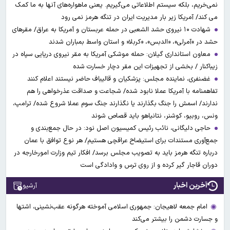
نمی‌خریم، بلکه سیستم اطلاعاتی می‌گیریم. یعنی ماهواره‌های آنها به ما کمک
می کند/ آمریکا زیر بار مدیریت ایران در تنگه هرمز نمی رود
شهادت ۱۰ نیروی حشد الشعبی در حمله عربستان و آمریکا به عراق/ مقرهای
حشد در »آمرلی»، «الدبس»، «کربلا« و استان واسط بمباران شدند
معاون استانداری گیلان: حمله موشکی آمریکا به مقر نیروی دریایی سپاه در
زیباکنار / بخشی از تجهیزات این مقر دچار خسارت شده
غضنفری، نماینده مجلس: پزشکیان و قالیباف حاضر نیستند اعلام کنند
تفاهمنامه با آمریکا عملا نابود شده/ شجاعت و صداقت عذرخواهی را هم
ندارند/ اسمش را جنگ بگذارند یا نگذارند جنگ سوم عملا شروع شده/ ترامپ،
ونس، روبیو، کوشنر، نتانیاهو باید قصاص شوند
حاجی دلیگانی، نائب رئیس کمیسیون اصل نود: در حال جمع‌بندی و
جمع‌آوری مستندات برای استیضاح عراقچی هستیم/ هر نوع توافق با عمان
درباره تنگه هرمز باید به تصویب مجلس برسد/ افکار تیم وزارت امورخارجه در
دوران قاجار گیر کرده و از روی ترس و وادادگی است
آخرین اخبار
آرشیو
امام جمعه لاهیجان: جمهوری اسلامی آموخته هرگونه عقب‌نشینی، اشتها
و جسارت دشمن را بیشتر می‌کند