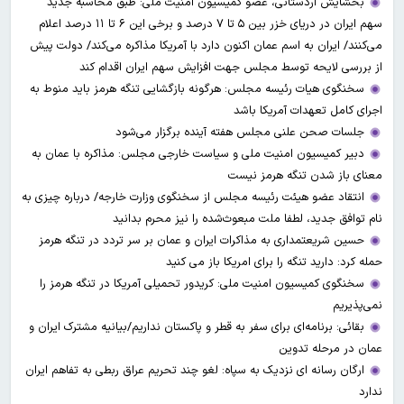
بخشایش اردستانی، عضو کمیسیون امنیت ملی: طبق محاسبه جدید
سهم ایران در دریای خزر بین ۵ تا ۷ درصد و برخی این ۶ تا ۱۱ درصد اعلام
می‌کنند/ ایران به اسم عمان اکنون دارد با آمریکا مذاکره می‌کند/ دولت پیش
از بررسی لایحه توسط مجلس جهت افزایش سهم ایران اقدام کند
سخنگوی هیات رئیسه مجلس: هرگونه بازگشایی تنگه هرمز باید منوط به
اجرای کامل تعهدات آمریکا باشد
جلسات صحن علنی مجلس هفته آینده برگزار می‌شود
دبیر کمیسیون امنیت ملی و سیاست خارجی مجلس: مذاکره با عمان به
معنای باز شدن تنگه هرمز نیست
انتقاد عضو هیئت رئیسه مجلس از سخنگوی وزارت خارجه/ درباره چیزی به
نام توافق جدید، لطفا ملت مبعوث‌شده را نیز محرم بدانید
حسین شریعتمداری به مذاکرات ایران و عمان بر سر تردد در تنگه هرمز
حمله کرد: دارید تنگه را برای امریکا باز می کنید
سخنگوی کمیسیون امنیت ملی: کریدور تحمیلی آمریکا در تنگه هرمز را
نمی‌پذیریم
بقائی: برنامه‌ای برای سفر به قطر و پاکستان نداریم/بیانیه مشترک ایران و
عمان در مرحله تدوین
ارگان رسانه ای نزدیک به سپاه: لغو چند تحریم عراق ربطی به تفاهم ایران
ندارد