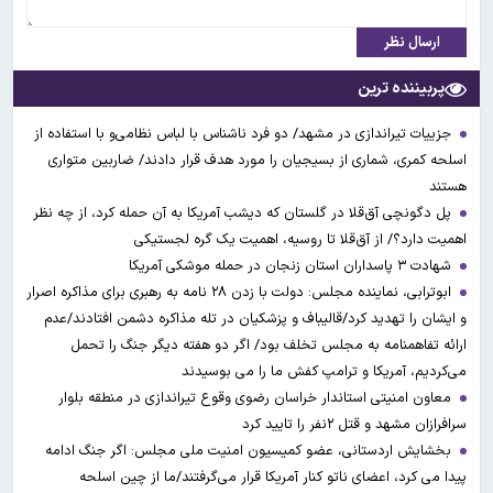
ارسال نظر
پربیننده ترین
جزییات تیراندازی در مشهد/ دو فرد ناشناس با لباس نظامی‌و با استفاده از
اسلحه کمری، شماری از بسیجیان را مورد هدف قرار دادند/ ضاربین متواری
هستند
پل دگونچی آق‌قلا در گلستان که دیشب آمریکا به آن حمله کرد، از چه نظر
اهمیت دارد؟/ از آق‌قلا تا روسیه، اهمیت یک گره لجستیکی
شهادت ۳ ‌پاسداران استان زنجان در حمله موشکی آمریکا
ابوترابی، نماینده مجلس: دولت با زدن ۲۸ نامه به رهبری برای مذاکره اصرار
و ایشان را تهدید کرد/قالیباف و پزشکیان در تله مذاکره دشمن افتادند/عدم
ارائه تفاهمنامه به مجلس تخلف بود/ اگر دو هفته دیگر جنگ را تحمل
می‌کردیم، آمریکا و ترامپ کفش ما را می بوسیدند
معاون امنیتی استاندار خراسان رضوی وقوع تیراندازی در منطقه بلوار
سرافرازان مشهد و قتل ۲نفر را تایید کرد
بخشایش اردستانی، عضو کمیسیون امنیت ملی مجلس: اگر جنگ ادامه
پیدا می کرد، اعضای ناتو کنار آمریکا قرار می‌گرفتند/ما از چین اسلحه