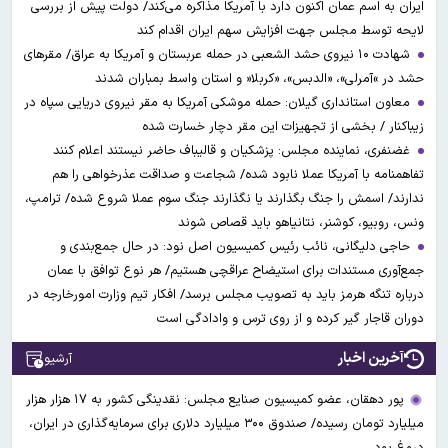
ایران به اسم عمان اکنون دارد با آمریکا مذاکره می‌کند/ دولت پیش از بررسی
لایحه توسط مجلس جهت افزایش سهم ایران اقدام کند
شهادت ۱۰ نیروی حشد الشعبی در حمله عربستان و آمریکا به عراق/ مقرهای
حشد در »آمرلی»، «الدبس»، «کربلا« و استان واسط بمباران شدند
معاون استانداری گیلان: حمله موشکی آمریکا به مقر نیروی دریایی سپاه در
زیباکنار / بخشی از تجهیزات این مقر دچار خسارت شده
غضنفری، نماینده مجلس: پزشکیان و قالیباف حاضر نیستند اعلام کنند
تفاهمنامه با آمریکا عملا نابود شده/ شجاعت و صداقت عذرخواهی را هم
ندارند/ اسمش را جنگ بگذارند یا نگذارند جنگ سوم عملا شروع شده/ ترامپ،
ونس، روبیو، کوشنر، نتانیاهو باید قصاص شوند
حاجی دلیگانی، نائب رئیس کمیسیون اصل نود: در حال جمع‌بندی و
جمع‌آوری مستندات برای استیضاح عراقچی هستیم/ هر نوع توافق با عمان
درباره تنگه هرمز باید به تصویب مجلس برسد/ افکار تیم وزارت امورخارجه در
دوران قاجار گیر کرده و از روی ترس و وادادگی است
آخرین اخبار
آرشیو
پور دهقان، عضو کمیسیون صنایع مجلس: نقدینگی کشور به ۱۷ هزار هزار
میلیارد تومان رسیده/ صندوق ۳۰۰ میلیارد دلاری برای سرمایه‌گذاری در ایران،
دروغ بود