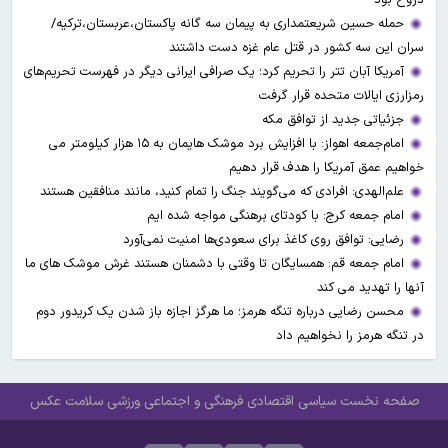
حمله حسین شریعتمداری به پیمان سه گانه پاکستان،عربستان،ترکیه/
سران این سه کشور در قتل عام غزه دست داشتند
آمریکا آبان تتر را تحریم کرد؛ یک صرافی ایرانی دیگر در فهرست تحریم‌های
رمزارزی ایالات متحده قرار گرفت
جزئیاتی جدید از توافق مکه
امام‌جمعه اهواز: با افزایش برد موشک هایمان به ۱۵ هزار کیلومتر می
خواهیم عمق آمریکا را هدف قرار دهیم
علم‌الهدی: افرادی که می‌گویند جنگ را تمام کنید، مانند منافقین هستند
امام جمعه کرج: با کودتای برهنگی مواجه شده ایم
رضایی: توافق روی کاغذ برای سعودی‌ها امنیت نمی‌آورد
امام جمعه قم: همسایگان تا وقتی با دشمنان هستند غرش موشک های ما
آنها را تهدید می کند
محسن رضایی درباره تنگه هرمز؛ ما هرگز اجازه باز شدن یک کریدور دوم
در تنگه هرمز را نخواهیم داد
صفحه نخست
سیاسی
اقتصادی
فرهنگی و اجتماعی
ورزشی
سلامت
عکس