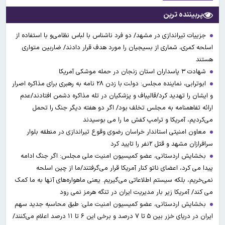
پربیننده ترین
جزییات تیراندازی در مشهد/ دو فرد ناشناس با لباس نظامی‌و با استفاده از
اسلحه کمری، شماری از بسیجیان را مورد هدف قرار دادند/ ضاربین متواری
هستند
شهادت ۳ ‌پاسداران استان زنجان در حمله موشکی آمریکا
ابوترابی، نماینده مجلس: دولت با زدن ۲۸ نامه به رهبری برای مذاکره اصرار
و ایشان را تهدید کرد/قالیباف و پزشکیان در تله مذاکره دشمن افتادند/عدم
ارائه تفاهمنامه به مجلس تخلف بود/ اگر دو هفته دیگر جنگ را تحمل
می‌کردیم، آمریکا و ترامپ کفش ما را می بوسیدند
معاون امنیتی استاندار خراسان رضوی وقوع تیراندازی در منطقه بلوار
سرافرازان مشهد و قتل ۲نفر را تایید کرد
بخشایش اردستانی، عضو کمیسیون امنیت ملی مجلس: اگر جنگ ادامه
پیدا می کرد، اعضای ناتو کنار آمریکا قرار می‌گرفتند/ما از چین اسلحه
نمی‌خریم، بلکه سیستم اطلاعاتی می‌گیریم. یعنی ماهواره‌های آنها به ما کمک
می کند/ آمریکا زیر بار مدیریت ایران در تنگه هرمز نمی رود
بخشایش اردستانی، عضو کمیسیون امنیت ملی: طبق محاسبه جدید سهم
ایران در دریای خزر بین ۵ تا ۷ درصد و برخی این ۶ تا ۱۱ درصد اعلام می‌کنند/