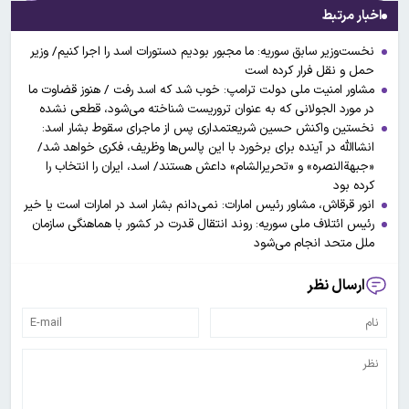
اخبار مرتبط
نخست‌وزیر سابق سوریه: ما مجبور بودیم دستورات اسد را اجرا کنیم/ وزیر
حمل و نقل فرار کرده است
مشاور امنیت ملی دولت ترامپ: خوب شد که اسد رفت / هنوز قضاوت ما
در مورد الجولانی که به عنوان تروریست شناخته می‌شود، قطعی نشده
نخستین واکنش حسین شریعتمداری پس از ماجرای سقوط بشار اسد:
انشاالله در آینده برای برخورد با این پالس‌ها وظریف، فکری خواهد شد/
«جبهةالنصره» و «تحریرالشام» داعش هستند/ اسد، ایران را انتخاب را
کرده بود
انور قرقاش، مشاور رئیس امارات: نمی‌دانم بشار اسد در امارات است یا خیر
رئیس ائتلاف ملی سوریه: روند انتقال قدرت در کشور با هماهنگی سازمان
ملل متحد انجام می‌شود
ارسال نظر