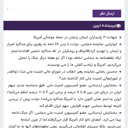
ارسال نظر
پربیننده ترین
شهادت ۳ ‌پاسداران استان زنجان در حمله موشکی آمریکا
ابوترابی، نماینده مجلس: دولت با زدن ۲۸ نامه به رهبری برای مذاکره اصرار
و ایشان را تهدید کرد/قالیباف و پزشکیان در تله مذاکره دشمن افتادند/عدم
ارائه تفاهمنامه به مجلس تخلف بود/ اگر دو هفته دیگر جنگ را تحمل
می‌کردیم، آمریکا و ترامپ کفش ما را می بوسیدند
محسن رضایی نماینده رهبر انقلاب در شورای عالی امنیت ملی شد/ ذوالقدر
از شورایعالی امنیت ملی کنار گذاشته شد؟
بخشایش اردستانی، عضو کمیسیون امنیت ملی: طبق محاسبه جدید سهم
ایران در دریای خزر بین ۵ تا ۷ درصد و برخی این ۶ تا ۱۱ درصد اعلام می‌کنند/
ایران به اسم عمان اکنون دارد با آمریکا مذاکره می‌کند/ دولت پیش از بررسی
لایحه توسط مجلس جهت افزایش سهم ایران اقدام کند
بخشایش اردستانی، عضو کمیسیون امنیت ملی مجلس: اگر جنگ ادامه
پیدا می کرد، اعضای ناتو کنار آمریکا قرار می‌گرفتند/ما از چین اسلحه
نمی‌خریم، بلکه سیستم اطلاعاتی می‌گیریم. یعنی ماهواره‌های آنها به ما کمک