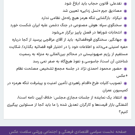
نقدعلی: قانون حجاب باید ابلاغ شود
مصادیق جرم «نسل زدایی» تعیین شد
نیکزاد: بازگشایی تنگه هرمز هیچ راه‌حل نظامی ندارد
سخنگوی سپاه: هوش مصنوعی در جنگ دشمن علیه ایران شکست خورد
انتخابات شوراها در فصل پاییز برگزار می‌شود
جهانگیر، سخنگوی قوه‌قضائیه: باید از آقای عراقچی پرسید از کجا درباره
حفره امنیتی می‌داند و اطلاعات خود را در اختیار قوه قضائیه بگذارد/ شکایت
مستقیم از رژیم صهیونیستی در محاکم بین‌المللی به منزله به رسمیت
شناختن آن است/ جاسوسی و نفوذ هیچ‌گاه به صفر نمی رسد
حضور محمود احمدی نژاد در جلسه مجمع تشخیص مصلحت نظام
+عکس
تصویب کلیات طرح «اقدام راهبردی تأمین امنیت و پیشرفت تنگه هرمز» در
کمیسیون عمران
انتقاد یک نماینده از جلسات مجازی مجلس؛ خلاف آیین نامه است/
آشفتگی بازار قیمت‌ها و کارگران تعدیل شده را ما باید کجا از مسئولین پیگیری
کنیم؟
صفحه نخست
سیاسی
اقتصادی
فرهنگی و اجتماعی
ورزشی
سلامت
عکس