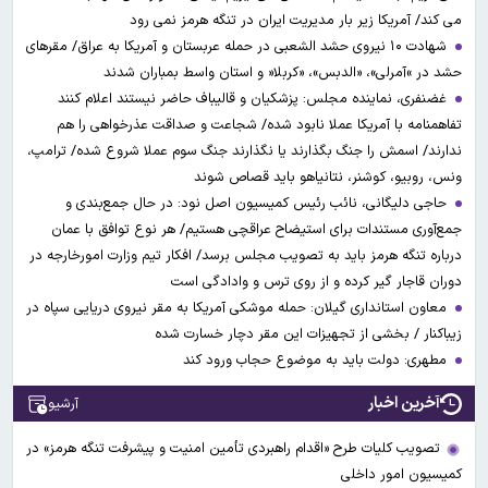
می کند/ آمریکا زیر بار مدیریت ایران در تنگه هرمز نمی رود
شهادت ۱۰ نیروی حشد الشعبی در حمله عربستان و آمریکا به عراق/ مقرهای
حشد در »آمرلی»، «الدبس»، «کربلا« و استان واسط بمباران شدند
غضنفری، نماینده مجلس: پزشکیان و قالیباف حاضر نیستند اعلام کنند
تفاهمنامه با آمریکا عملا نابود شده/ شجاعت و صداقت عذرخواهی را هم
ندارند/ اسمش را جنگ بگذارند یا نگذارند جنگ سوم عملا شروع شده/ ترامپ،
ونس، روبیو، کوشنر، نتانیاهو باید قصاص شوند
حاجی دلیگانی، نائب رئیس کمیسیون اصل نود: در حال جمع‌بندی و
جمع‌آوری مستندات برای استیضاح عراقچی هستیم/ هر نوع توافق با عمان
درباره تنگه هرمز باید به تصویب مجلس برسد/ افکار تیم وزارت امورخارجه در
دوران قاجار گیر کرده و از روی ترس و وادادگی است
معاون استانداری گیلان: حمله موشکی آمریکا به مقر نیروی دریایی سپاه در
زیباکنار / بخشی از تجهیزات این مقر دچار خسارت شده
مطهری: دولت باید به موضوع حجاب ورود کند
آخرین اخبار
آرشیو
تصویب کلیات طرح «اقدام راهبردی تأمین امنیت و پیشرفت تنگه هرمز» در
کمیسیون امور داخلی