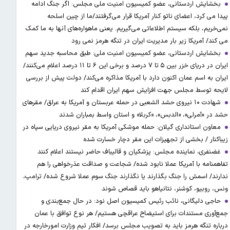
بخشایش اردستانی، عضو کمیسیون امنیت ملی مجلس: اگر جنگ ادامه
پیدا می کرد، اعضای ناتو کنار آمریکا قرار می‌گرفتند/ما از چین اسلحه
نمی‌خریم، بلکه سیستم اطلاعاتی می‌گیریم. یعنی ماهواره‌های آنها به ما کمک
می کند/ آمریکا زیر بار مدیریت ایران در تنگه هرمز نمی رود
بخشایش اردستانی، عضو کمیسیون امنیت ملی: طبق محاسبه جدید سهم
ایران در دریای خزر بین ۵ تا ۷ درصد و برخی این ۶ تا ۱۱ درصد اعلام می‌کنند/
ایران به اسم عمان اکنون دارد با آمریکا مذاکره می‌کند/ دولت پیش از بررسی
لایحه توسط مجلس جهت افزایش سهم ایران اقدام کند
شهادت ۱۰ نیروی حشد الشعبی در حمله عربستان و آمریکا به عراق/ مقرهای
حشد در »آمرلی»، «الدبس»، «کربلا« و استان واسط بمباران شدند
معاون استانداری گیلان: حمله موشکی آمریکا به مقر نیروی دریایی سپاه در
زیباکنار / بخشی از تجهیزات این مقر دچار خسارت شده
غضنفری، نماینده مجلس: پزشکیان و قالیباف حاضر نیستند اعلام کنند
تفاهمنامه با آمریکا عملا نابود شده/ شجاعت و صداقت عذرخواهی را هم
ندارند/ اسمش را جنگ بگذارند یا نگذارند جنگ سوم عملا شروع شده/ ترامپ،
ونس، روبیو، کوشنر، نتانیاهو باید قصاص شوند
حاجی دلیگانی، نائب رئیس کمیسیون اصل نود: در حال جمع‌بندی و
جمع‌آوری مستندات برای استیضاح عراقچی هستیم/ هر نوع توافق با عمان
درباره تنگه هرمز باید به تصویب مجلس برسد/ افکار تیم وزارت امورخارجه در