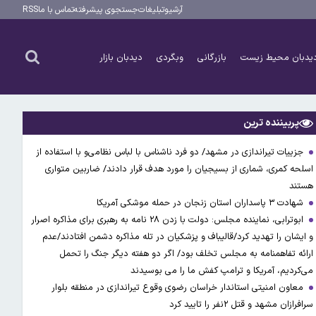
آرشیو
تبلیغات
جستجوی پیشرفته
تماس با ما
RSS
یدبان محیط زیست
بازرگانی
وبگردی
دیدبان بازار
پربیننده ترین
جزییات تیراندازی در مشهد/ دو فرد ناشناس با لباس نظامی‌و با استفاده از
اسلحه کمری، شماری از بسیجیان را مورد هدف قرار دادند/ ضاربین متواری
هستند
شهادت ۳ ‌پاسداران استان زنجان در حمله موشکی آمریکا
ابوترابی، نماینده مجلس: دولت با زدن ۲۸ نامه به رهبری برای مذاکره اصرار
و ایشان را تهدید کرد/قالیباف و پزشکیان در تله مذاکره دشمن افتادند/عدم
ارائه تفاهمنامه به مجلس تخلف بود/ اگر دو هفته دیگر جنگ را تحمل
می‌کردیم، آمریکا و ترامپ کفش ما را می بوسیدند
معاون امنیتی استاندار خراسان رضوی وقوع تیراندازی در منطقه بلوار
سرافرازان مشهد و قتل ۲نفر را تایید کرد