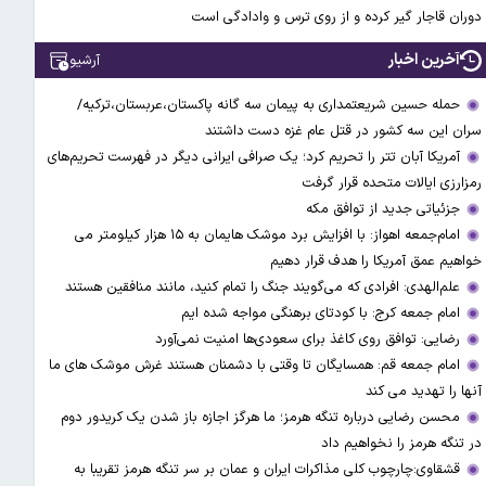
دوران قاجار گیر کرده و از روی ترس و وادادگی است
آخرین اخبار
آرشیو
حمله حسین شریعتمداری به پیمان سه گانه پاکستان،عربستان،ترکیه/
سران این سه کشور در قتل عام غزه دست داشتند
آمریکا آبان تتر را تحریم کرد؛ یک صرافی ایرانی دیگر در فهرست تحریم‌های
رمزارزی ایالات متحده قرار گرفت
جزئیاتی جدید از توافق مکه
امام‌جمعه اهواز: با افزایش برد موشک هایمان به ۱۵ هزار کیلومتر می
خواهیم عمق آمریکا را هدف قرار دهیم
علم‌الهدی: افرادی که می‌گویند جنگ را تمام کنید، مانند منافقین هستند
امام جمعه کرج: با کودتای برهنگی مواجه شده ایم
رضایی: توافق روی کاغذ برای سعودی‌ها امنیت نمی‌آورد
امام جمعه قم: همسایگان تا وقتی با دشمنان هستند غرش موشک های ما
آنها را تهدید می کند
محسن رضایی درباره تنگه هرمز؛ ما هرگز اجازه باز شدن یک کریدور دوم
در تنگه هرمز را نخواهیم داد
قشقاوی:چارچوب کلی مذاکرات ایران و عمان بر سر تنگه هرمز تقریبا به