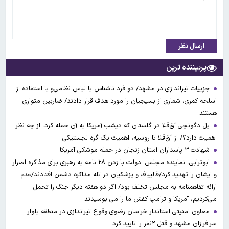
ارسال نظر
پربیننده ترین
جزییات تیراندازی در مشهد/ دو فرد ناشناس با لباس نظامی‌و با استفاده از
اسلحه کمری، شماری از بسیجیان را مورد هدف قرار دادند/ ضاربین متواری
هستند
پل دگونچی آق‌قلا در گلستان که دیشب آمریکا به آن حمله کرد، از چه نظر
اهمیت دارد؟/ از آق‌قلا تا روسیه، اهمیت یک گره لجستیکی
شهادت ۳ ‌پاسداران استان زنجان در حمله موشکی آمریکا
ابوترابی، نماینده مجلس: دولت با زدن ۲۸ نامه به رهبری برای مذاکره اصرار
و ایشان را تهدید کرد/قالیباف و پزشکیان در تله مذاکره دشمن افتادند/عدم
ارائه تفاهمنامه به مجلس تخلف بود/ اگر دو هفته دیگر جنگ را تحمل
می‌کردیم، آمریکا و ترامپ کفش ما را می بوسیدند
معاون امنیتی استاندار خراسان رضوی وقوع تیراندازی در منطقه بلوار
سرافرازان مشهد و قتل ۲نفر را تایید کرد