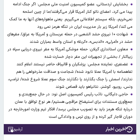
بخشایش اردستانی، عضو کمیسیون امنیت ملی مجلس: اگر جنگ ادامه
پیدا می کرد، اعضای ناتو کنار آمریکا قرار می‌گرفتند/ما از چین اسلحه
نمی‌خریم، بلکه سیستم اطلاعاتی می‌گیریم. یعنی ماهواره‌های آنها به ما کمک
می کند/ آمریکا زیر بار مدیریت ایران در تنگه هرمز نمی رود
شهادت ۱۰ نیروی حشد الشعبی در حمله عربستان و آمریکا به عراق/ مقرهای
حشد در »آمرلی»، «الدبس»، «کربلا« و استان واسط بمباران شدند
معاون استانداری گیلان: حمله موشکی آمریکا به مقر نیروی دریایی سپاه در
زیباکنار / بخشی از تجهیزات این مقر دچار خسارت شده
غضنفری، نماینده مجلس: پزشکیان و قالیباف حاضر نیستند اعلام کنند
تفاهمنامه با آمریکا عملا نابود شده/ شجاعت و صداقت عذرخواهی را هم
ندارند/ اسمش را جنگ بگذارند یا نگذارند جنگ سوم عملا شروع شده/ ترامپ،
ونس، روبیو، کوشنر، نتانیاهو باید قصاص شوند
حاجی دلیگانی، نائب رئیس کمیسیون اصل نود: در حال جمع‌بندی و
جمع‌آوری مستندات برای استیضاح عراقچی هستیم/ هر نوع توافق با عمان
درباره تنگه هرمز باید به تصویب مجلس برسد/ افکار تیم وزارت امورخارجه در
دوران قاجار گیر کرده و از روی ترس و وادادگی است
آخرین اخبار
آرشیو