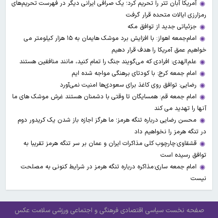
آمریکا آبان تتر را تحریم کرد؛ یک صرافی ایرانی دیگر در فهرست تحریم‌های
رمزارزی ایالات متحده قرار گرفت
جزئیاتی جدید از توافق مکه
امام‌جمعه اهواز: با افزایش برد موشک هایمان به ۱۵ هزار کیلومتر می
خواهیم عمق آمریکا را هدف قرار دهیم
علم‌الهدی: افرادی که می‌گویند جنگ را تمام کنید، مانند منافقین هستند
امام جمعه کرج: با کودتای برهنگی مواجه شده ایم
رضایی: توافق روی کاغذ برای سعودی‌ها امنیت نمی‌آورد
امام جمعه قم: همسایگان تا وقتی با دشمنان هستند غرش موشک های ما
آنها را تهدید می کند
محسن رضایی درباره تنگه هرمز؛ ما هرگز اجازه باز شدن یک کریدور دوم
در تنگه هرمز را نخواهیم داد
قشقاوی:چارچوب کلی مذاکرات ایران و عمان بر سر تنگه هرمز تقریبا به
توافق رسیده است
امام جمعه ساری:مذاکره درباره تنگه هرمز در شرایط کنونی به مصلحت
نیست
صفحه نخست
سیاسی
اقتصادی
فرهنگی و اجتماعی
ورزشی
سلامت
عکس