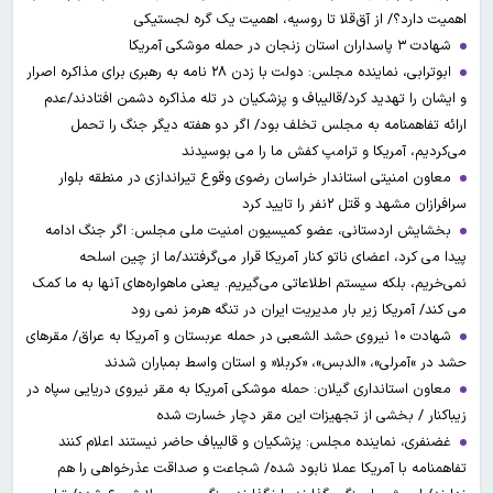
اهمیت دارد؟/ از آق‌قلا تا روسیه، اهمیت یک گره لجستیکی
شهادت ۳ ‌پاسداران استان زنجان در حمله موشکی آمریکا
ابوترابی، نماینده مجلس: دولت با زدن ۲۸ نامه به رهبری برای مذاکره اصرار
و ایشان را تهدید کرد/قالیباف و پزشکیان در تله مذاکره دشمن افتادند/عدم
ارائه تفاهمنامه به مجلس تخلف بود/ اگر دو هفته دیگر جنگ را تحمل
می‌کردیم، آمریکا و ترامپ کفش ما را می بوسیدند
معاون امنیتی استاندار خراسان رضوی وقوع تیراندازی در منطقه بلوار
سرافرازان مشهد و قتل ۲نفر را تایید کرد
بخشایش اردستانی، عضو کمیسیون امنیت ملی مجلس: اگر جنگ ادامه
پیدا می کرد، اعضای ناتو کنار آمریکا قرار می‌گرفتند/ما از چین اسلحه
نمی‌خریم، بلکه سیستم اطلاعاتی می‌گیریم. یعنی ماهواره‌های آنها به ما کمک
می کند/ آمریکا زیر بار مدیریت ایران در تنگه هرمز نمی رود
شهادت ۱۰ نیروی حشد الشعبی در حمله عربستان و آمریکا به عراق/ مقرهای
حشد در »آمرلی»، «الدبس»، «کربلا« و استان واسط بمباران شدند
معاون استانداری گیلان: حمله موشکی آمریکا به مقر نیروی دریایی سپاه در
زیباکنار / بخشی از تجهیزات این مقر دچار خسارت شده
غضنفری، نماینده مجلس: پزشکیان و قالیباف حاضر نیستند اعلام کنند
تفاهمنامه با آمریکا عملا نابود شده/ شجاعت و صداقت عذرخواهی را هم