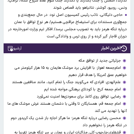
ندارند/ اسمش را جنگ بگذارند یا نگذارند جنگ سوم عملا شروع شده/ ترامپ،
ونس، روبیو، کوشنر، نتانیاهو باید قصاص شوند
حاجی دلیگانی، نائب رئیس کمیسیون اصل نود: در حال جمع‌بندی و
جمع‌آوری مستندات برای استیضاح عراقچی هستیم/ هر نوع توافق با عمان
درباره تنگه هرمز باید به تصویب مجلس برسد/ افکار تیم وزارت امورخارجه در
دوران قاجار گیر کرده و از روی ترس و وادادگی است
آخرین اخبار
آرشیو
جزئیاتی جدید از توافق مکه
امام‌جمعه اهواز: با افزایش برد موشک هایمان به ۱۵ هزار کیلومتر می
خواهیم عمق آمریکا را هدف قرار دهیم
علم‌الهدی: افرادی که می‌گویند جنگ را تمام کنید، مانند منافقین هستند
امام جمعه کرج: با کودتای برهنگی مواجه شده ایم
رضایی: توافق روی کاغذ برای سعودی‌ها امنیت نمی‌آورد
امام جمعه قم: همسایگان تا وقتی با دشمنان هستند غرش موشک های ما
آنها را تهدید می کند
محسن رضایی درباره تنگه هرمز؛ ما هرگز اجازه باز شدن یک کریدور دوم
در تنگه هرمز را نخواهیم داد
قشقاوی:چارچوب کلی مذاکرات ایران و عمان بر سر تنگه هرمز تقریبا به