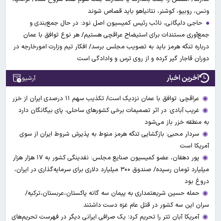
ونس، روبیو، کوشنر، نتانیاهو باید قصاص شوند
حاجی دلیگانی، نائب رئیس کمیسیون اصل نود: در حال جمع‌بندی و
جمع‌آوری مستندات برای استیضاح عراقچی هستیم/ هر نوع توافق با عمان
درباره تنگه هرمز باید به تصویب مجلس برسد/ افکار تیم وزارت امورخارجه در
دوران قاجار گیر کرده و از روی ترس و وادادگی است
آخرین اخبار
آرشیو
عراقچی: توافق با عمان نزدیک است/ تکذیب سهم ۱۱ درصدی ایران از خزر
غریب آبادی: در اثر تصمیمات برخی کشورهای ساحلی، پای بیگانگان دارد
به منطقه خزر باز می‌شود
سردار محبی: بازگشایی تنگه هرمز منوط به پذیرش شروط ایران از سوی
آمریکا است
پور دهقان، عضو کمیسیون صنایع مجلس: نقدینگی کشور به ۱۷ هزار هزار
میلیارد تومان رسیده/ صندوق ۳۰۰ میلیارد دلاری برای سرمایه‌گذاری در ایران،
دروغ بود
حمله حسین شریعتمداری به پیمان سه گانه پاکستان،عربستان،ترکیه/
سران این سه کشور در قتل عام غزه دست داشتند
آمریکا آبان تتر را تحریم کرد؛ یک صرافی ایرانی دیگر در فهرست تحریم‌های