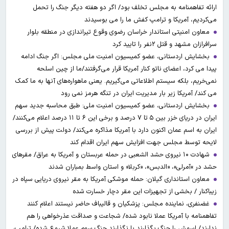
ارائه تفاهمنامه به مجلس تخلف بود/ اگر دو هفته دیگر جنگ را تحمل
می‌کردیم، آمریکا و ترامپ کفش ما را می بوسیدند
معاون امنیتی استاندار خراسان رضوی وقوع تیراندازی در منطقه بلوار
سرافرازان مشهد و قتل ۲نفر را تایید کرد
بخشایش اردستانی، عضو کمیسیون امنیت ملی مجلس: اگر جنگ ادامه
پیدا می کرد، اعضای ناتو کنار آمریکا قرار می‌گرفتند/ما از چین اسلحه
نمی‌خریم، بلکه سیستم اطلاعاتی می‌گیریم. یعنی ماهواره‌های آنها به ما کمک
می کند/ آمریکا زیر بار مدیریت ایران در تنگه هرمز نمی رود
بخشایش اردستانی، عضو کمیسیون امنیت ملی: طبق محاسبه جدید سهم
ایران در دریای خزر بین ۵ تا ۷ درصد و برخی این ۶ تا ۱۱ درصد اعلام می‌کنند/
ایران به اسم عمان اکنون دارد با آمریکا مذاکره می‌کند/ دولت پیش از بررسی
لایحه توسط مجلس جهت افزایش سهم ایران اقدام کند
شهادت ۱۰ نیروی حشد الشعبی در حمله عربستان و آمریکا به عراق/ مقرهای
حشد در »آمرلی»، «الدبس»، «کربلا« و استان واسط بمباران شدند
معاون استانداری گیلان: حمله موشکی آمریکا به مقر نیروی دریایی سپاه در
زیباکنار / بخشی از تجهیزات این مقر دچار خسارت شده
غضنفری، نماینده مجلس: پزشکیان و قالیباف حاضر نیستند اعلام کنند
تفاهمنامه با آمریکا عملا نابود شده/ شجاعت و صداقت عذرخواهی را هم
ندارند/ اسمش را جنگ بگذارند یا نگذارند جنگ سوم عملا شروع شده/ ترامپ،