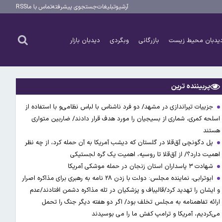
آرشیو
تبلیغات
جستجوی پیشرفته
تماس با ما
RSS
یدبان محیط زیست
بازرگانی
وبگردی
دیدبان بازار
پربیننده ترین
جزییات تیراندازی در مشهد/ دو فرد ناشناس با لباس نظامی‌و با استفاده از
اسلحه کمری، شماری از بسیجیان را مورد هدف قرار دادند/ ضاربین متواری
هستند
پل دگونچی آق‌قلا در گلستان که دیشب آمریکا به آن حمله کرد، از چه نظر
اهمیت دارد؟/ از آق‌قلا تا روسیه، اهمیت یک گره لجستیکی
شهادت ۳ ‌پاسداران استان زنجان در حمله موشکی آمریکا
ابوترابی، نماینده مجلس: دولت با زدن ۲۸ نامه به رهبری برای مذاکره اصرار
و ایشان را تهدید کرد/قالیباف و پزشکیان در تله مذاکره دشمن افتادند/عدم
ارائه تفاهمنامه به مجلس تخلف بود/ اگر دو هفته دیگر جنگ را تحمل
می‌کردیم، آمریکا و ترامپ کفش ما را می بوسیدند