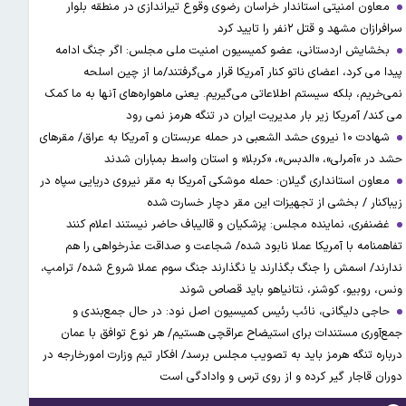
معاون امنیتی استاندار خراسان رضوی وقوع تیراندازی در منطقه بلوار
سرافرازان مشهد و قتل ۲نفر را تایید کرد
بخشایش اردستانی، عضو کمیسیون امنیت ملی مجلس: اگر جنگ ادامه
پیدا می کرد، اعضای ناتو کنار آمریکا قرار می‌گرفتند/ما از چین اسلحه
نمی‌خریم، بلکه سیستم اطلاعاتی می‌گیریم. یعنی ماهواره‌های آنها به ما کمک
می کند/ آمریکا زیر بار مدیریت ایران در تنگه هرمز نمی رود
شهادت ۱۰ نیروی حشد الشعبی در حمله عربستان و آمریکا به عراق/ مقرهای
حشد در »آمرلی»، «الدبس»، «کربلا« و استان واسط بمباران شدند
معاون استانداری گیلان: حمله موشکی آمریکا به مقر نیروی دریایی سپاه در
زیباکنار / بخشی از تجهیزات این مقر دچار خسارت شده
غضنفری، نماینده مجلس: پزشکیان و قالیباف حاضر نیستند اعلام کنند
تفاهمنامه با آمریکا عملا نابود شده/ شجاعت و صداقت عذرخواهی را هم
ندارند/ اسمش را جنگ بگذارند یا نگذارند جنگ سوم عملا شروع شده/ ترامپ،
ونس، روبیو، کوشنر، نتانیاهو باید قصاص شوند
حاجی دلیگانی، نائب رئیس کمیسیون اصل نود: در حال جمع‌بندی و
جمع‌آوری مستندات برای استیضاح عراقچی هستیم/ هر نوع توافق با عمان
درباره تنگه هرمز باید به تصویب مجلس برسد/ افکار تیم وزارت امورخارجه در
دوران قاجار گیر کرده و از روی ترس و وادادگی است