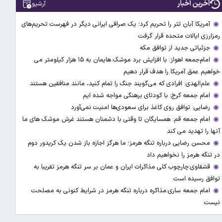
آخرین اخبار
آرشیو
آمریکا آبان تتر را تحریم کرد؛ یک صرافی ایرانی دیگر در فهرست تحریم‌های
رمزارزی ایالات متحده قرار گرفت
جزئیاتی جدید از توافق مکه
امام‌جمعه اهواز: با افزایش برد موشک هایمان به ۱۵ هزار کیلومتر می
خواهیم عمق آمریکا را هدف قرار دهیم
علم‌الهدی: افرادی که می‌گویند جنگ را تمام کنید، مانند منافقین هستند
امام جمعه کرج: با کودتای برهنگی مواجه شده ایم
رضایی: توافق روی کاغذ برای سعودی‌ها امنیت نمی‌آورد
امام جمعه قم: همسایگان تا وقتی با دشمنان هستند غرش موشک های ما
آنها را تهدید می کند
محسن رضایی درباره تنگه هرمز؛ ما هرگز اجازه باز شدن یک کریدور دوم
در تنگه هرمز را نخواهیم داد
قشقاوی:چارچوب کلی مذاکرات ایران و عمان بر سر تنگه هرمز تقریبا به
توافق رسیده است
امام جمعه ساری:مذاکره درباره تنگه هرمز در شرایط کنونی به مصلحت
نیست