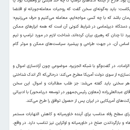
ن بود. فارغ از اینکه ادعاهای ترامپ تا چه حد مبتنی بر واقعیت بود یا
ت؛ باید به‌گونه‌ای سخن گفت که روحیات معامله‌جویانه او اقتضا
‌مان باشد که با چه کسی مواجه‌ایم، معامله می‌کنیم و حرف می‌زنیم»؛
 دستگاه دیپلماسی در شرایط کنونی آن است که همه ابزارهای ممکن
رد تا چنان که رهبری بیان کرده‌اند، شناخت لازم در مورد ترامپ و تیم
 بر اساس آن، در جهت طراحی و پیشبرد سیاست‌های ممکن و موثر گام
زامات، در گفت‌وگو با شبکه الجزیره، موضوعی چون آزادسازی اموال و
مادسازی» از سوی دولت آمریکا مطرح می‌کند؛ درحالی‌که اگر اندک شناختی
 هر سخنی باید گفته می‌شد؛ جز طلب مطالبات و اموال. این سخن
قای عبدالعلی‌زاده (معاون رئیس‌جمهور در توسعه دریامحور) با ادبیاتی
کت‌های آمریکایی در ایران پس از حصول توافق را طرح می‌کند.
ارای سطح رفاه مناسب برای آینده خاورمیانه و کاهش التهابات مستمر
و بازگرداندن صلح در خاورمیانه و اوکراین نیز تناسب دارد. در واقع،