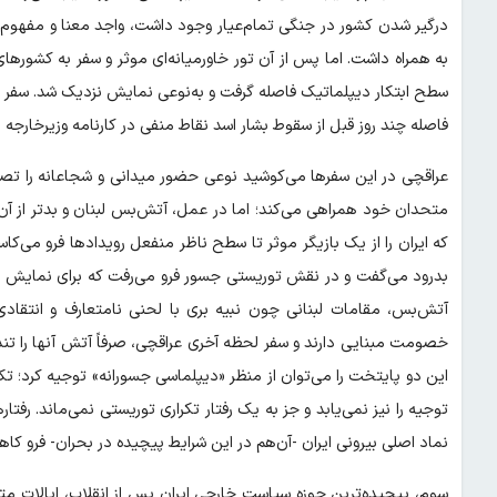
درگیر شدن کشور در جنگی تمام‌عیار وجود داشت، واجد معنا و مفهوم ب
به همراه داشت. اما پس از آن تور خاورمیانه‌ای موثر و سفر به کشو
سطح ابتکار دیپلماتیک فاصله گرفت و به‌نوعی نمایش نزدیک شد. سفر به 
فاصله چند روز قبل از سقوط بشار اسد نقاط منفی در کارنامه وزیرخارجه
عراقچی در این سفرها می‌کوشید نوعی حضور میدانی و شجاعانه را تصو
متحدان خود همراهی می‌کند؛ اما در عمل، آتش‌بس لبنان و بدتر از آن 
که ایران را از یک بازیگر موثر تا سطح ناظر منفعل رویدادها فرو می‌کا
بدرود می‌گفت و در نقش توریستی جسور فرو می‌رفت که برای نمایش به
آتش‌بس، مقامات لبنانی چون نبیه بری با لحنی نامتعارف و انتقادی
خصومت مبنایی دارند و سفر لحظه آخری عراقچی، صرفاً آتش آنها را تندت
این دو پایتخت را می‌توان از منظر «دیپلماسی جسورانه» توجیه کرد؛ تکر
توجیه را نیز نمی‌یابد و جز به یک رفتار تکراری توریستی نمی‌ماند. رفتار
نماد اصلی بیرونی ایران -آن‌هم در این شرایط پیچیده در بحران- فرو ک
سوم، پیچیده‌ترین حوزه سیاست خارجی ایران پس از انقلاب، ایالات متح