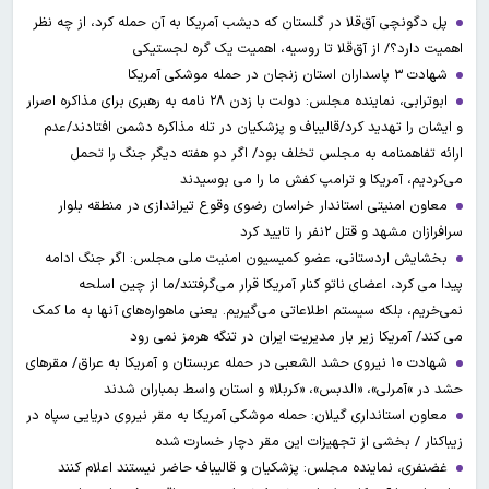
پل دگونچی آق‌قلا در گلستان که دیشب آمریکا به آن حمله کرد، از چه نظر
اهمیت دارد؟/ از آق‌قلا تا روسیه، اهمیت یک گره لجستیکی
شهادت ۳ ‌پاسداران استان زنجان در حمله موشکی آمریکا
ابوترابی، نماینده مجلس: دولت با زدن ۲۸ نامه به رهبری برای مذاکره اصرار
و ایشان را تهدید کرد/قالیباف و پزشکیان در تله مذاکره دشمن افتادند/عدم
ارائه تفاهمنامه به مجلس تخلف بود/ اگر دو هفته دیگر جنگ را تحمل
می‌کردیم، آمریکا و ترامپ کفش ما را می بوسیدند
معاون امنیتی استاندار خراسان رضوی وقوع تیراندازی در منطقه بلوار
سرافرازان مشهد و قتل ۲نفر را تایید کرد
بخشایش اردستانی، عضو کمیسیون امنیت ملی مجلس: اگر جنگ ادامه
پیدا می کرد، اعضای ناتو کنار آمریکا قرار می‌گرفتند/ما از چین اسلحه
نمی‌خریم، بلکه سیستم اطلاعاتی می‌گیریم. یعنی ماهواره‌های آنها به ما کمک
می کند/ آمریکا زیر بار مدیریت ایران در تنگه هرمز نمی رود
شهادت ۱۰ نیروی حشد الشعبی در حمله عربستان و آمریکا به عراق/ مقرهای
حشد در »آمرلی»، «الدبس»، «کربلا« و استان واسط بمباران شدند
معاون استانداری گیلان: حمله موشکی آمریکا به مقر نیروی دریایی سپاه در
زیباکنار / بخشی از تجهیزات این مقر دچار خسارت شده
غضنفری، نماینده مجلس: پزشکیان و قالیباف حاضر نیستند اعلام کنند