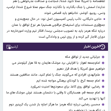
تفاهمنامه با آمریکا عملا نابود شده/ شجاعت و صداقت عذرخواهی را هم
ندارند/ اسمش را جنگ بگذارند یا نگذارند جنگ سوم عملا شروع شده/ ترامپ،
ونس، روبیو، کوشنر، نتانیاهو باید قصاص شوند
حاجی دلیگانی، نائب رئیس کمیسیون اصل نود: در حال جمع‌بندی و
جمع‌آوری مستندات برای استیضاح عراقچی هستیم/ هر نوع توافق با عمان
درباره تنگه هرمز باید به تصویب مجلس برسد/ افکار تیم وزارت امورخارجه در
دوران قاجار گیر کرده و از روی ترس و وادادگی است
آخرین اخبار
آرشیو
جزئیاتی جدید از توافق مکه
امام‌جمعه اهواز: با افزایش برد موشک هایمان به ۱۵ هزار کیلومتر می
خواهیم عمق آمریکا را هدف قرار دهیم
علم‌الهدی: افرادی که می‌گویند جنگ را تمام کنید، مانند منافقین هستند
امام جمعه کرج: با کودتای برهنگی مواجه شده ایم
رضایی: توافق روی کاغذ برای سعودی‌ها امنیت نمی‌آورد
امام جمعه قم: همسایگان تا وقتی با دشمنان هستند غرش موشک های ما
آنها را تهدید می کند
محسن رضایی درباره تنگه هرمز؛ ما هرگز اجازه باز شدن یک کریدور دوم
در تنگه هرمز را نخواهیم داد