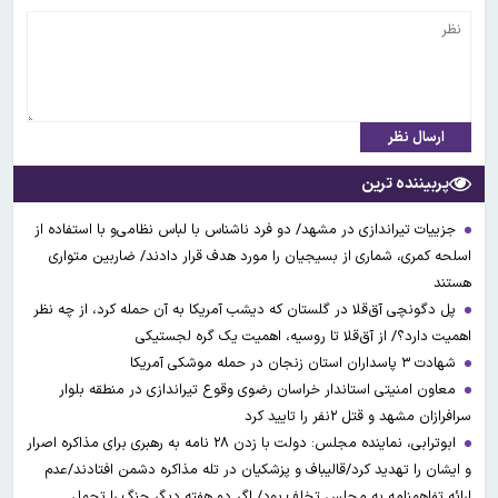
ارسال نظر
پربیننده ترین
جزییات تیراندازی در مشهد/ دو فرد ناشناس با لباس نظامی‌و با استفاده از
اسلحه کمری، شماری از بسیجیان را مورد هدف قرار دادند/ ضاربین متواری
هستند
پل دگونچی آق‌قلا در گلستان که دیشب آمریکا به آن حمله کرد، از چه نظر
اهمیت دارد؟/ از آق‌قلا تا روسیه، اهمیت یک گره لجستیکی
شهادت ۳ ‌پاسداران استان زنجان در حمله موشکی آمریکا
معاون امنیتی استاندار خراسان رضوی وقوع تیراندازی در منطقه بلوار
سرافرازان مشهد و قتل ۲نفر را تایید کرد
ابوترابی، نماینده مجلس: دولت با زدن ۲۸ نامه به رهبری برای مذاکره اصرار
و ایشان را تهدید کرد/قالیباف و پزشکیان در تله مذاکره دشمن افتادند/عدم
ارائه تفاهمنامه به مجلس تخلف بود/ اگر دو هفته دیگر جنگ را تحمل