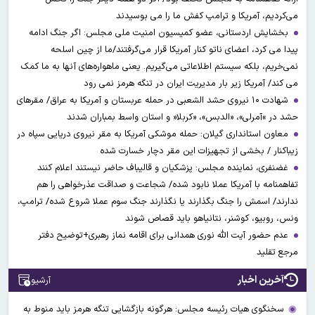
می‌کردیم، آمریکا و ترامپ کفش ما را می بوسیدند
بخشایش اردستانی، عضو کمیسیون امنیت ملی مجلس: اگر جنگ ادامه
پیدا می کرد، اعضای ناتو کنار آمریکا قرار می‌گرفتند/ما از چین اسلحه
نمی‌خریم، بلکه سیستم اطلاعاتی می‌گیریم. یعنی ماهواره‌های آنها به ما کمک
می کند/ آمریکا زیر بار مدیریت ایران در تنگه هرمز نمی رود
شهادت ۱۰ نیروی حشد الشعبی در حمله عربستان و آمریکا به عراق/ مقرهای
حشد در »آمرلی»، «الدبس»، «کربلا« و استان واسط بمباران شدند
معاون استانداری گیلان: حمله موشکی آمریکا به مقر نیروی دریایی سپاه در
زیباکنار / بخشی از تجهیزات این مقر دچار خسارت شده
غضنفری، نماینده مجلس: پزشکیان و قالیباف حاضر نیستند اعلام کنند
تفاهمنامه با آمریکا عملا نابود شده/ شجاعت و صداقت عذرخواهی را هم
ندارند/ اسمش را جنگ بگذارند یا نگذارند جنگ سوم عملا شروع شده/ ترامپ،
ونس، روبیو، کوشنر، نتانیاهو باید قصاص شوند
عدم حضور آیت الله نوری همدانی برای اقامه نماز رهبری+توضیح دفتر
مرجع تقلید
آخرین اخبار
آرشیو
سخنگوی هیات رئیسه مجلس: هرگونه بازگشایی تنگه هرمز باید منوط به