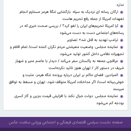
ندارد
ارگان رسانه ای نزدیک به سپاه: بازگشایی تنگۀ هرمز مستلزم انجام
تعهدات آمریکا از جمله رفع تحریم هاست
آیا آمریکا تحریم‌های ایران را لغو کرد؟ / بررسی صحت خبری که در
رسانه‌های اجتماعی دست به دست می‌شود
ترامپ تهدید به قتل شد+ تصاویر
نماینده مجلس: وضعیت معیشتی مردم نگران کننده است/ تمام اقلام و
تجهیزات نظامی داخل کشور تولید می‌شود
عراقچی جمعه به پاکستان سفر می‌کند / دیدار با عاصم منیر و شهباز
شریف در دستور کار / تهران هنوز تائید نکرده‌است
المیادین: فضای حاکم بر ایران درباره پرونده تنگه هرمز، مثبت و
خوش‌بینانه است/ اگر مداخلات آمریکا متوقف شود، تهران و مسقط به توافق
میرسند
نماینده مجلس: دولت خیال نکند با افزایش قیمت بنزین‌ و گاز کسری
بودجه کم می‌شود
صفحه نخست
سیاسی
اقتصادی
فرهنگی و اجتماعی
ورزشی
سلامت
عکس