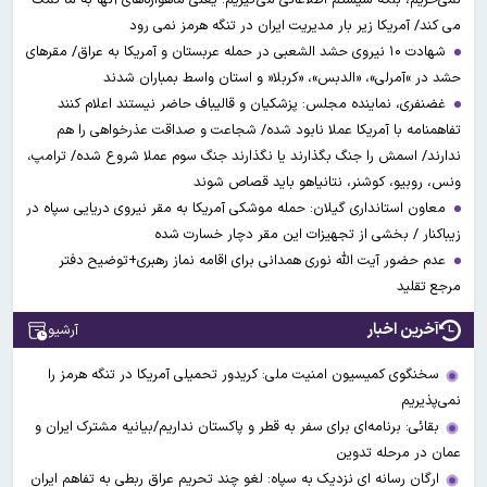
می کند/ آمریکا زیر بار مدیریت ایران در تنگه هرمز نمی رود
شهادت ۱۰ نیروی حشد الشعبی در حمله عربستان و آمریکا به عراق/ مقرهای
حشد در »آمرلی»، «الدبس»، «کربلا« و استان واسط بمباران شدند
غضنفری، نماینده مجلس: پزشکیان و قالیباف حاضر نیستند اعلام کنند
تفاهمنامه با آمریکا عملا نابود شده/ شجاعت و صداقت عذرخواهی را هم
ندارند/ اسمش را جنگ بگذارند یا نگذارند جنگ سوم عملا شروع شده/ ترامپ،
ونس، روبیو، کوشنر، نتانیاهو باید قصاص شوند
معاون استانداری گیلان: حمله موشکی آمریکا به مقر نیروی دریایی سپاه در
زیباکنار / بخشی از تجهیزات این مقر دچار خسارت شده
عدم حضور آیت الله نوری همدانی برای اقامه نماز رهبری+توضیح دفتر
مرجع تقلید
آخرین اخبار
آرشیو
سخنگوی کمیسیون امنیت ملی: کریدور تحمیلی آمریکا در تنگه هرمز را
نمی‌پذیریم
بقائی: برنامه‌ای برای سفر به قطر و پاکستان نداریم/بیانیه مشترک ایران و
عمان در مرحله تدوین
ارگان رسانه ای نزدیک به سپاه: لغو چند تحریم عراق ربطی به تفاهم ایران