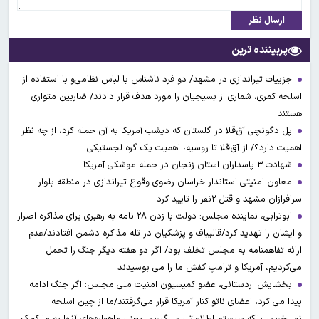
ارسال نظر
پربیننده ترین
جزییات تیراندازی در مشهد/ دو فرد ناشناس با لباس نظامی‌و با استفاده از
اسلحه کمری، شماری از بسیجیان را مورد هدف قرار دادند/ ضاربین متواری
هستند
پل دگونچی آق‌قلا در گلستان که دیشب آمریکا به آن حمله کرد، از چه نظر
اهمیت دارد؟/ از آق‌قلا تا روسیه، اهمیت یک گره لجستیکی
شهادت ۳ ‌پاسداران استان زنجان در حمله موشکی آمریکا
معاون امنیتی استاندار خراسان رضوی وقوع تیراندازی در منطقه بلوار
سرافرازان مشهد و قتل ۲نفر را تایید کرد
ابوترابی، نماینده مجلس: دولت با زدن ۲۸ نامه به رهبری برای مذاکره اصرار
و ایشان را تهدید کرد/قالیباف و پزشکیان در تله مذاکره دشمن افتادند/عدم
ارائه تفاهمنامه به مجلس تخلف بود/ اگر دو هفته دیگر جنگ را تحمل
می‌کردیم، آمریکا و ترامپ کفش ما را می بوسیدند
بخشایش اردستانی، عضو کمیسیون امنیت ملی مجلس: اگر جنگ ادامه
پیدا می کرد، اعضای ناتو کنار آمریکا قرار می‌گرفتند/ما از چین اسلحه
نمی‌خریم، بلکه سیستم اطلاعاتی می‌گیریم. یعنی ماهواره‌های آنها به ما کمک