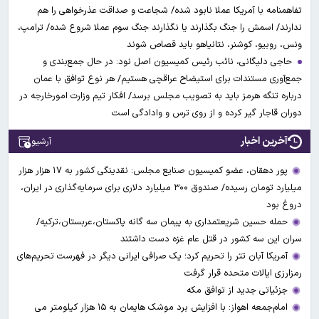
تفاهمنامه با آمریکا عملا نابود شده/ شجاعت و صداقت عذرخواهی را هم
ندارند/ اسمش را جنگ بگذارند یا نگذارند جنگ سوم عملا شروع شده/ ترامپ،
ونس، روبیو، کوشنر، نتانیاهو باید قصاص شوند
حاجی دلیگانی، نائب رئیس کمیسیون اصل نود: در حال جمع‌بندی و
جمع‌آوری مستندات برای استیضاح عراقچی هستیم/ هر نوع توافق با عمان
درباره تنگه هرمز باید به تصویب مجلس برسد/ افکار تیم وزارت امورخارجه در
دوران قاجار گیر کرده و از روی ترس و وادادگی است
آخرین اخبار
آرشیو
پور دهقان، عضو کمیسیون صنایع مجلس: نقدینگی کشور به ۱۷ هزار هزار
میلیارد تومان رسیده/ صندوق ۳۰۰ میلیارد دلاری برای سرمایه‌گذاری در ایران،
دروغ بود
حمله حسین شریعتمداری به پیمان سه گانه پاکستان،عربستان،ترکیه/
سران این سه کشور در قتل عام غزه دست داشتند
آمریکا آبان تتر را تحریم کرد؛ یک صرافی ایرانی دیگر در فهرست تحریم‌های
رمزارزی ایالات متحده قرار گرفت
جزئیاتی جدید از توافق مکه
امام‌جمعه اهواز: با افزایش برد موشک هایمان به ۱۵ هزار کیلومتر می