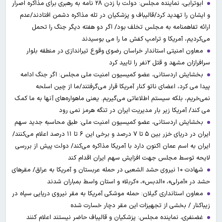
ابوترابی، نماینده مجلس: دولت با زدن ۲۸ نامه به رهبری برای مذاکره اصرار
و ایشان را تهدید کرد/قالیباف و پزشکیان در تله مذاکره دشمن افتادند/عدم
ارائه تفاهمنامه به مجلس تخلف بود/ اگر دو هفته دیگر جنگ را تحمل
می‌کردیم، آمریکا و ترامپ کفش ما را می بوسیدند
معاون امنیتی استاندار خراسان رضوی وقوع تیراندازی در منطقه بلوار
سرافرازان مشهد و قتل ۲نفر را تایید کرد
بخشایش اردستانی، عضو کمیسیون امنیت ملی مجلس: اگر جنگ ادامه
پیدا می کرد، اعضای ناتو کنار آمریکا قرار می‌گرفتند/ما از چین اسلحه
نمی‌خریم، بلکه سیستم اطلاعاتی می‌گیریم. یعنی ماهواره‌های آنها به ما کمک
می کند/ آمریکا زیر بار مدیریت ایران در تنگه هرمز نمی رود
بخشایش اردستانی، عضو کمیسیون امنیت ملی: طبق محاسبه جدید سهم
ایران در دریای خزر بین ۵ تا ۷ درصد و برخی این ۶ تا ۱۱ درصد اعلام می‌کنند/
ایران به اسم عمان اکنون دارد با آمریکا مذاکره می‌کند/ دولت پیش از بررسی
لایحه توسط مجلس جهت افزایش سهم ایران اقدام کند
شهادت ۱۰ نیروی حشد الشعبی در حمله عربستان و آمریکا به عراق/ مقرهای
حشد در »آمرلی»، «الدبس»، «کربلا« و استان واسط بمباران شدند
معاون استانداری گیلان: حمله موشکی آمریکا به مقر نیروی دریایی سپاه در
زیباکنار / بخشی از تجهیزات این مقر دچار خسارت شده
غضنفری، نماینده مجلس: پزشکیان و قالیباف حاضر نیستند اعلام کنند