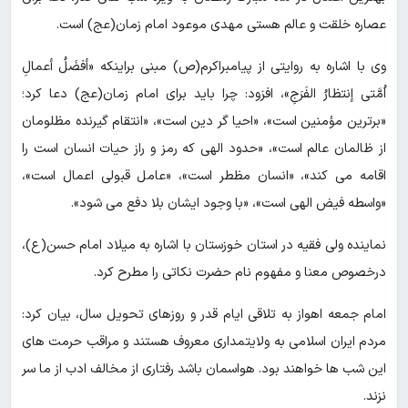
عصاره خلقت و عالم هستی مهدی موعود امام زمان(عج) است.
وی با اشاره به روایتی از پیامبراکرم(ص) مبنی براینکه «أفضَلُ أعمالِ
اُمَّتی إنتظارُ الفَرَجِ»، افزود: چرا باید برای امام زمان(عج) دعا کرد؛
«برترین مؤمنین است»، «احیا گر دین است»، «انتقام گیرنده مظلومان
از ظالمان عالم است»، «حدود الهی که رمز و راز حیات انسان است را
اقامه می کند»، «انسان مظطر است»، «عامل قبولی اعمال است»،
«واسطه فیض الهی است»، «با وجود ایشان بلا دفع می شود».
نماینده ولی فقیه در استان خوزستان با اشاره به میلاد امام حسن(ع)،
درخصوص معنا و مفهوم نام حضرت نکاتی را مطرح کرد.
امام جمعه اهواز به تلاقی ایام قدر و روزهای تحویل سال، بیان کرد:
مردم ایران اسلامی به ولایتمداری معروف هستند و مراقب حرمت های
این شب ها خواهند بود. هواسمان باشد رفتاری از مخالف ادب از ما سر
نزند.