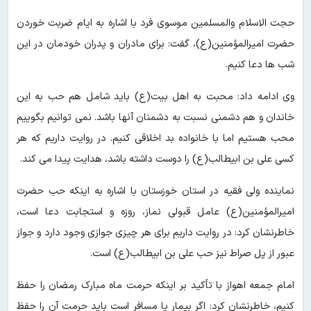
حجت الاسلام والمسلمین موسوی فرد با اشاره به ایام ضربت خوردن
حضرت امیرالمؤمنین(ع)، گفت: برای مادران و پدران خودمان در این
شب ها دعا کنیم.
وی ادامه داد: محبت به اهل بیت(ع) باید شامل هم حب به این
خاندان و هم دشمنی نسبت به دشمنان آنها باشد. نمی توانیم بگوییم
محب هستیم اما با خانواده بد اخلاقی کنیم. در روایت داریم که هر
کسی علی بن ابیطالب(ع) را دوست داشته باشد، هدایت پیدا می کند.
نماینده ولی فقیه در استان خوزستان با اشاره به اینکه حب حضرت
امیرالمؤمنین(ع) عامل قبولی نماز، روزه و استجابت دعا است،
خاطرنشان کرد: در روایت داریم برای هر چیزی جوازی وجود دارد و جواز
عبور از پل صراط نیز حب علی بن ابیطالب(ع) است.
امام جمعه اهواز با تأکید بر اینکه حرمت ماه مبارک رمضان را حفظ
کنیم، خاطرنشان کرد: اگر بیمار یا مسافر است باید حرمت آن را حفظ