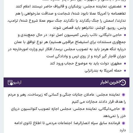
غضنفری، نماینده مجلس: پزشکیان و قالیباف حاضر نیستند اعلام کنند
تفاهمنامه با آمریکا عملا نابود شده/ شجاعت و صداقت عذرخواهی را هم
ندارند/ اسمش را جنگ بگذارند یا نگذارند جنگ سوم عملا شروع شده/ ترامپ،
ونس، روبیو، کوشنر، نتانیاهو باید قصاص شوند
حاجی دلیگانی، نائب رئیس کمیسیون اصل نود: در حال جمع‌بندی و
جمع‌آوری مستندات برای استیضاح عراقچی هستیم/ هر نوع توافق با عمان
درباره تنگه هرمز باید به تصویب مجلس برسد/ افکار تیم وزارت امورخارجه در
دوران قاجار گیر کرده و از روی ترس و وادادگی است
مطهری: دولت باید به موضوع حجاب ورود کند
حمله آمریکا به بندرانزلی
آخرین اخبار
آرشیو
نماینده مجلس: عاملان جنایات جنگی و کسانی که زیرساخت‌، رهبر و مردم
را هدف قرار دادند مجازات می کنیم
حاجی‌دلیگانی، نماینده مجلس: مجلس اجازه تصویب کنوانسیون دریای
خزر را نمی‌دهد
فرمانده سابق سپاه انصارالرضا: اجتماعات مردمی تا اطلاع ثانوی ادامه
دارد