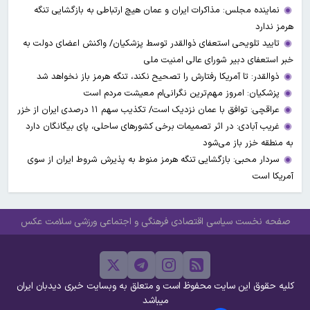
نماینده مجلس: مذاکرات ایران و عمان هیچ ارتباطی به بازگشایی تنگه
هرمز ندارد
تایید تلویحی استعفای ذوالقدر توسط پزشکیان/ واکنش اعضای دولت به
خبر استعفای دبیر شورای عالی امنیت ملی
ذوالقدر: تا آمریکا رفتارش را تصحیح نکند، تنگه هرمز باز نخواهد شد
پزشکیان: امروز مهم‌ترین نگرانی‌ام معیشت مردم است
عراقچی: توافق با عمان نزدیک است/ تکذیب سهم ۱۱ درصدی ایران از خزر
غریب آبادی: در اثر تصمیمات برخی کشورهای ساحلی، پای بیگانگان دارد
به منطقه خزر باز می‌شود
سردار محبی: بازگشایی تنگه هرمز منوط به پذیرش شروط ایران از سوی
آمریکا است
صفحه نخست
سیاسی
اقتصادی
فرهنگی و اجتماعی
ورزشی
سلامت
عکس
کلیه حقوق این سایت محفوظ است و متعلق به وبسایت خبری دیدبان ایران
میباشد