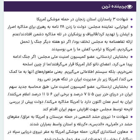
پربیننده ترین
شهادت ۳ ‌پاسداران استان زنجان در حمله موشکی آمریکا
ابوترابی، نماینده مجلس: دولت با زدن ۲۸ نامه به رهبری برای مذاکره اصرار
و ایشان را تهدید کرد/قالیباف و پزشکیان در تله مذاکره دشمن افتادند/عدم
ارائه تفاهمنامه به مجلس تخلف بود/ اگر دو هفته دیگر جنگ را تحمل
می‌کردیم، آمریکا و ترامپ کفش ما را می بوسیدند
بخشایش اردستانی، عضو کمیسیون امنیت ملی مجلس: اگر جنگ ادامه
پیدا می کرد، اعضای ناتو کنار آمریکا قرار می‌گرفتند/ما از چین اسلحه
نمی‌خریم، بلکه سیستم اطلاعاتی می‌گیریم. یعنی ماهواره‌های آنها به ما کمک
می کند/ آمریکا زیر بار مدیریت ایران در تنگه هرمز نمی رود
بخشایش اردستانی، عضو کمیسیون امنیت ملی: طبق محاسبه جدید سهم
ایران در دریای خزر بین ۵ تا ۷ درصد و برخی این ۶ تا ۱۱ درصد اعلام می‌کنند/
ایران به اسم عمان اکنون دارد با آمریکا مذاکره می‌کند/ دولت پیش از بررسی
لایحه توسط مجلس جهت افزایش سهم ایران اقدام کند
شهادت ۱۰ نیروی حشد الشعبی در حمله عربستان و آمریکا به عراق/ مقرهای
حشد در »آمرلی»، «الدبس»، «کربلا« و استان واسط بمباران شدند
معاون استانداری گیلان: حمله موشکی آمریکا به مقر نیروی دریایی سپاه در
زیباکنار / بخشی از تجهیزات این مقر دچار خسارت شده