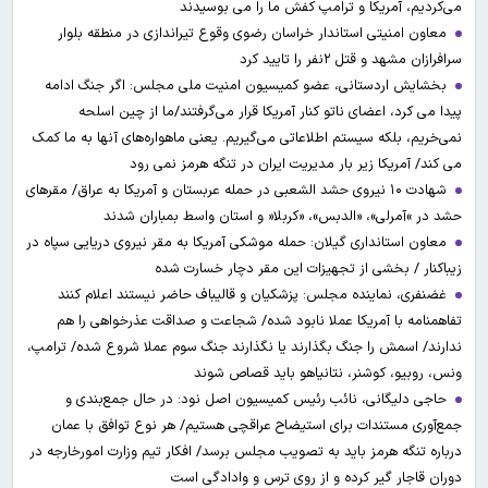
می‌کردیم، آمریکا و ترامپ کفش ما را می بوسیدند
معاون امنیتی استاندار خراسان رضوی وقوع تیراندازی در منطقه بلوار
سرافرازان مشهد و قتل ۲نفر را تایید کرد
بخشایش اردستانی، عضو کمیسیون امنیت ملی مجلس: اگر جنگ ادامه
پیدا می کرد، اعضای ناتو کنار آمریکا قرار می‌گرفتند/ما از چین اسلحه
نمی‌خریم، بلکه سیستم اطلاعاتی می‌گیریم. یعنی ماهواره‌های آنها به ما کمک
می کند/ آمریکا زیر بار مدیریت ایران در تنگه هرمز نمی رود
شهادت ۱۰ نیروی حشد الشعبی در حمله عربستان و آمریکا به عراق/ مقرهای
حشد در »آمرلی»، «الدبس»، «کربلا« و استان واسط بمباران شدند
معاون استانداری گیلان: حمله موشکی آمریکا به مقر نیروی دریایی سپاه در
زیباکنار / بخشی از تجهیزات این مقر دچار خسارت شده
غضنفری، نماینده مجلس: پزشکیان و قالیباف حاضر نیستند اعلام کنند
تفاهمنامه با آمریکا عملا نابود شده/ شجاعت و صداقت عذرخواهی را هم
ندارند/ اسمش را جنگ بگذارند یا نگذارند جنگ سوم عملا شروع شده/ ترامپ،
ونس، روبیو، کوشنر، نتانیاهو باید قصاص شوند
حاجی دلیگانی، نائب رئیس کمیسیون اصل نود: در حال جمع‌بندی و
جمع‌آوری مستندات برای استیضاح عراقچی هستیم/ هر نوع توافق با عمان
درباره تنگه هرمز باید به تصویب مجلس برسد/ افکار تیم وزارت امورخارجه در
دوران قاجار گیر کرده و از روی ترس و وادادگی است