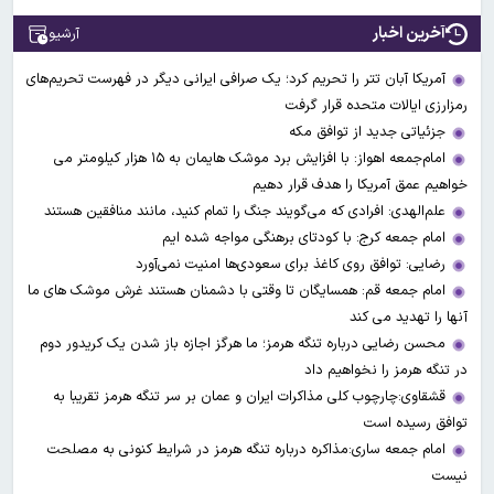
آخرین اخبار
آرشیو
آمریکا آبان تتر را تحریم کرد؛ یک صرافی ایرانی دیگر در فهرست تحریم‌های
رمزارزی ایالات متحده قرار گرفت
جزئیاتی جدید از توافق مکه
امام‌جمعه اهواز: با افزایش برد موشک هایمان به ۱۵ هزار کیلومتر می
خواهیم عمق آمریکا را هدف قرار دهیم
علم‌الهدی: افرادی که می‌گویند جنگ را تمام کنید، مانند منافقین هستند
امام جمعه کرج: با کودتای برهنگی مواجه شده ایم
رضایی: توافق روی کاغذ برای سعودی‌ها امنیت نمی‌آورد
امام جمعه قم: همسایگان تا وقتی با دشمنان هستند غرش موشک های ما
آنها را تهدید می کند
محسن رضایی درباره تنگه هرمز؛ ما هرگز اجازه باز شدن یک کریدور دوم
در تنگه هرمز را نخواهیم داد
قشقاوی:چارچوب کلی مذاکرات ایران و عمان بر سر تنگه هرمز تقریبا به
توافق رسیده است
امام جمعه ساری:مذاکره درباره تنگه هرمز در شرایط کنونی به مصلحت
نیست