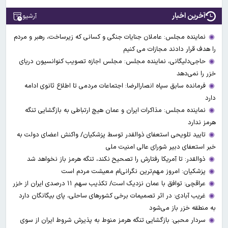
آخرین اخبار
آرشیو
نماینده مجلس: عاملان جنایات جنگی و کسانی که زیرساخت‌، رهبر و مردم
را هدف قرار دادند مجازات می کنیم
حاجی‌دلیگانی، نماینده مجلس: مجلس اجازه تصویب کنوانسیون دریای
خزر را نمی‌دهد
فرمانده سابق سپاه انصارالرضا: اجتماعات مردمی تا اطلاع ثانوی ادامه
دارد
نماینده مجلس: مذاکرات ایران و عمان هیچ ارتباطی به بازگشایی تنگه
هرمز ندارد
تایید تلویحی استعفای ذوالقدر توسط پزشکیان/ واکنش اعضای دولت به
خبر استعفای دبیر شورای عالی امنیت ملی
ذوالقدر: تا آمریکا رفتارش را تصحیح نکند، تنگه هرمز باز نخواهد شد
پزشکیان: امروز مهم‌ترین نگرانی‌ام معیشت مردم است
عراقچی: توافق با عمان نزدیک است/ تکذیب سهم ۱۱ درصدی ایران از خزر
غریب آبادی: در اثر تصمیمات برخی کشورهای ساحلی، پای بیگانگان دارد
به منطقه خزر باز می‌شود
سردار محبی: بازگشایی تنگه هرمز منوط به پذیرش شروط ایران از سوی