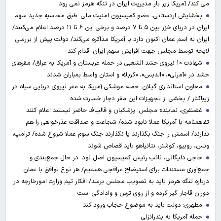
می کند/ آمریکا زیر بار مدیریت ایران در تنگه هرمز نمی رود
بخشایش اردستانی، عضو کمیسیون امنیت ملی: طبق محاسبه جدید سهم
ایران در دریای خزر بین ۵ تا ۷ درصد و برخی این ۶ تا ۱۱ درصد اعلام می‌کنند/
ایران به اسم عمان اکنون دارد با آمریکا مذاکره می‌کند/ دولت پیش از بررسی
لایحه توسط مجلس جهت افزایش سهم ایران اقدام کند
شهادت ۱۰ نیروی حشد الشعبی در حمله عربستان و آمریکا به عراق/ مقرهای
حشد در »آمرلی»، «الدبس»، «کربلا« و استان واسط بمباران شدند
معاون استانداری گیلان: حمله موشکی آمریکا به مقر نیروی دریایی سپاه در
زیباکنار / بخشی از تجهیزات این مقر دچار خسارت شده
غضنفری، نماینده مجلس: پزشکیان و قالیباف حاضر نیستند اعلام کنند
تفاهمنامه با آمریکا عملا نابود شده/ شجاعت و صداقت عذرخواهی را هم
ندارند/ اسمش را جنگ بگذارند یا نگذارند جنگ سوم عملا شروع شده/ ترامپ،
ونس، روبیو، کوشنر، نتانیاهو باید قصاص شوند
حاجی دلیگانی، نائب رئیس کمیسیون اصل نود: در حال جمع‌بندی و
جمع‌آوری مستندات برای استیضاح عراقچی هستیم/ هر نوع توافق با عمان
درباره تنگه هرمز باید به تصویب مجلس برسد/ افکار تیم وزارت امورخارجه در
دوران قاجار گیر کرده و از روی ترس و وادادگی است
مطهری: دولت باید به موضوع حجاب ورود کند
حمله آمریکا به بندرانزلی