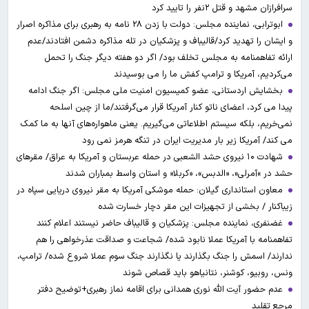
سرافرازان مشهد و قتل ۲نفر را تایید کرد
ابوترابی، نماینده مجلس: دولت با زدن ۲۸ نامه به رهبری برای مذاکره اصرار
و ایشان را تهدید کرد/قالیباف و پزشکیان در تله مذاکره دشمن افتادند/عدم
ارائه تفاهمنامه به مجلس تخلف بود/ اگر دو هفته دیگر جنگ را تحمل
می‌کردیم، آمریکا و ترامپ کفش ما را می بوسیدند
بخشایش اردستانی، عضو کمیسیون امنیت ملی مجلس: اگر جنگ ادامه
پیدا می کرد، اعضای ناتو کنار آمریکا قرار می‌گرفتند/ما از چین اسلحه
نمی‌خریم، بلکه سیستم اطلاعاتی می‌گیریم. یعنی ماهواره‌های آنها به ما کمک
می کند/ آمریکا زیر بار مدیریت ایران در تنگه هرمز نمی رود
شهادت ۱۰ نیروی حشد الشعبی در حمله عربستان و آمریکا به عراق/ مقرهای
حشد در »آمرلی»، «الدبس»، «کربلا« و استان واسط بمباران شدند
معاون استانداری گیلان: حمله موشکی آمریکا به مقر نیروی دریایی سپاه در
زیباکنار / بخشی از تجهیزات این مقر دچار خسارت شده
غضنفری، نماینده مجلس: پزشکیان و قالیباف حاضر نیستند اعلام کنند
تفاهمنامه با آمریکا عملا نابود شده/ شجاعت و صداقت عذرخواهی را هم
ندارند/ اسمش را جنگ بگذارند یا نگذارند جنگ سوم عملا شروع شده/ ترامپ،
ونس، روبیو، کوشنر، نتانیاهو باید قصاص شوند
عدم حضور آیت الله نوری همدانی برای اقامه نماز رهبری+توضیح دفتر
مرجع تقلید