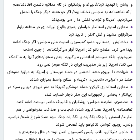
و ایشان را تهدید کرد/قالیباف و پزشکیان در تله مذاکره دشمن افتادند/عدم
ارائه تفاهمنامه به مجلس تخلف بود/ اگر دو هفته دیگر جنگ را تحمل
می‌کردیم، آمریکا و ترامپ کفش ما را می بوسیدند
معاون امنیتی استاندار خراسان رضوی وقوع تیراندازی در منطقه بلوار
سرافرازان مشهد و قتل ۲نفر را تایید کرد
بخشایش اردستانی، عضو کمیسیون امنیت ملی مجلس: اگر جنگ ادامه
پیدا می کرد، اعضای ناتو کنار آمریکا قرار می‌گرفتند/ما از چین اسلحه
نمی‌خریم، بلکه سیستم اطلاعاتی می‌گیریم. یعنی ماهواره‌های آنها به ما کمک
می کند/ آمریکا زیر بار مدیریت ایران در تنگه هرمز نمی رود
شهادت ۱۰ نیروی حشد الشعبی در حمله عربستان و آمریکا به عراق/ مقرهای
حشد در »آمرلی»، «الدبس»، «کربلا« و استان واسط بمباران شدند
معاون استانداری گیلان: حمله موشکی آمریکا به مقر نیروی دریایی سپاه در
زیباکنار / بخشی از تجهیزات این مقر دچار خسارت شده
غضنفری، نماینده مجلس: پزشکیان و قالیباف حاضر نیستند اعلام کنند
تفاهمنامه با آمریکا عملا نابود شده/ شجاعت و صداقت عذرخواهی را هم
ندارند/ اسمش را جنگ بگذارند یا نگذارند جنگ سوم عملا شروع شده/ ترامپ،
ونس، روبیو، کوشنر، نتانیاهو باید قصاص شوند
حاجی دلیگانی، نائب رئیس کمیسیون اصل نود: در حال جمع‌بندی و
جمع‌آوری مستندات برای استیضاح عراقچی هستیم/ هر نوع توافق با عمان