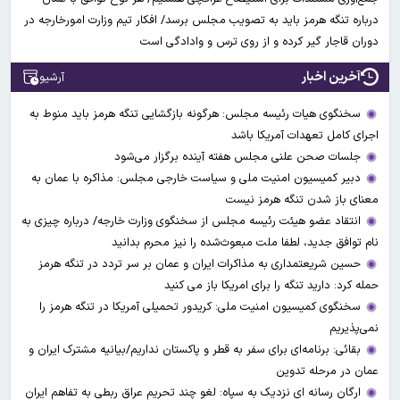
درباره تنگه هرمز باید به تصویب مجلس برسد/ افکار تیم وزارت امورخارجه در
دوران قاجار گیر کرده و از روی ترس و وادادگی است
آخرین اخبار
آرشیو
سخنگوی هیات رئیسه مجلس: هرگونه بازگشایی تنگه هرمز باید منوط به
اجرای کامل تعهدات آمریکا باشد
جلسات صحن علنی مجلس هفته آینده برگزار می‌شود
دبیر کمیسیون امنیت ملی و سیاست خارجی مجلس: مذاکره با عمان به
معنای باز شدن تنگه هرمز نیست
انتقاد عضو هیئت رئیسه مجلس از سخنگوی وزارت خارجه/ درباره چیزی به
نام توافق جدید، لطفا ملت مبعوث‌شده را نیز محرم بدانید
حسین شریعتمداری به مذاکرات ایران و عمان بر سر تردد در تنگه هرمز
حمله کرد: دارید تنگه را برای امریکا باز می کنید
سخنگوی کمیسیون امنیت ملی: کریدور تحمیلی آمریکا در تنگه هرمز را
نمی‌پذیریم
بقائی: برنامه‌ای برای سفر به قطر و پاکستان نداریم/بیانیه مشترک ایران و
عمان در مرحله تدوین
ارگان رسانه ای نزدیک به سپاه: لغو چند تحریم عراق ربطی به تفاهم ایران