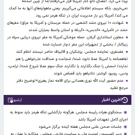
پیدا می کرد، اعضای ناتو کنار آمریکا قرار می‌گرفتند/ما از چین اسلحه
نمی‌خریم، بلکه سیستم اطلاعاتی می‌گیریم. یعنی ماهواره‌های آنها به ما کمک
می کند/ آمریکا زیر بار مدیریت ایران در تنگه هرمز نمی رود
شهادت ۱۰ نیروی حشد الشعبی در حمله عربستان و آمریکا به عراق/ مقرهای
حشد در »آمرلی»، «الدبس»، «کربلا« و استان واسط بمباران شدند
معاون استانداری گیلان: حمله موشکی آمریکا به مقر نیروی دریایی سپاه در
زیباکنار / بخشی از تجهیزات این مقر دچار خسارت شده
غضنفری، نماینده مجلس: پزشکیان و قالیباف حاضر نیستند اعلام کنند
تفاهمنامه با آمریکا عملا نابود شده/ شجاعت و صداقت عذرخواهی را هم
ندارند/ اسمش را جنگ بگذارند یا نگذارند جنگ سوم عملا شروع شده/ ترامپ،
ونس، روبیو، کوشنر، نتانیاهو باید قصاص شوند
عدم حضور آیت الله نوری همدانی برای اقامه نماز رهبری+توضیح دفتر
مرجع تقلید
آخرین اخبار
آرشیو
سخنگوی هیات رئیسه مجلس: هرگونه بازگشایی تنگه هرمز باید منوط به
اجرای کامل تعهدات آمریکا باشد
جلسات صحن علنی مجلس هفته آینده برگزار می‌شود
دبیر کمیسیون امنیت ملی و سیاست خارجی مجلس: مذاکره با عمان به