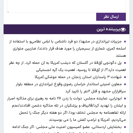
ارسال نظر
پربیننده ترین
جزییات تیراندازی در مشهد/ دو فرد ناشناس با لباس نظامی‌و با استفاده از
اسلحه کمری، شماری از بسیجیان را مورد هدف قرار دادند/ ضاربین متواری
هستند
پل دگونچی آق‌قلا در گلستان که دیشب آمریکا به آن حمله کرد، از چه نظر
اهمیت دارد؟/ از آق‌قلا تا روسیه، اهمیت یک گره لجستیکی
شهادت ۳ ‌پاسداران استان زنجان در حمله موشکی آمریکا
معاون امنیتی استاندار خراسان رضوی وقوع تیراندازی در منطقه بلوار
سرافرازان مشهد و قتل ۲نفر را تایید کرد
ابوترابی، نماینده مجلس: دولت با زدن ۲۸ نامه به رهبری برای مذاکره اصرار
و ایشان را تهدید کرد/قالیباف و پزشکیان در تله مذاکره دشمن افتادند/عدم
ارائه تفاهمنامه به مجلس تخلف بود/ اگر دو هفته دیگر جنگ را تحمل
می‌کردیم، آمریکا و ترامپ کفش ما را می بوسیدند
بخشایش اردستانی، عضو کمیسیون امنیت ملی مجلس: اگر جنگ ادامه