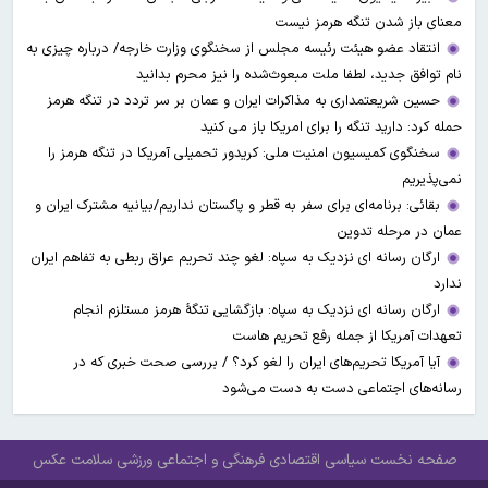
معنای باز شدن تنگه هرمز نیست
انتقاد عضو هیئت رئیسه مجلس از سخنگوی وزارت خارجه/ درباره چیزی به
نام توافق جدید، لطفا ملت مبعوث‌شده را نیز محرم بدانید
حسین شریعتمداری به مذاکرات ایران و عمان بر سر تردد در تنگه هرمز
حمله کرد: دارید تنگه را برای امریکا باز می کنید
سخنگوی کمیسیون امنیت ملی: کریدور تحمیلی آمریکا در تنگه هرمز را
نمی‌پذیریم
بقائی: برنامه‌ای برای سفر به قطر و پاکستان نداریم/بیانیه مشترک ایران و
عمان در مرحله تدوین
ارگان رسانه ای نزدیک به سپاه: لغو چند تحریم عراق ربطی به تفاهم ایران
ندارد
ارگان رسانه ای نزدیک به سپاه: بازگشایی تنگۀ هرمز مستلزم انجام
تعهدات آمریکا از جمله رفع تحریم هاست
آیا آمریکا تحریم‌های ایران را لغو کرد؟ / بررسی صحت خبری که در
رسانه‌های اجتماعی دست به دست می‌شود
صفحه نخست
سیاسی
اقتصادی
فرهنگی و اجتماعی
ورزشی
سلامت
عکس