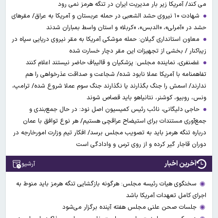
می کند/ آمریکا زیر بار مدیریت ایران در تنگه هرمز نمی رود
شهادت ۱۰ نیروی حشد الشعبی در حمله عربستان و آمریکا به عراق/ مقرهای
حشد در »آمرلی»، «الدبس»، «کربلا« و استان واسط بمباران شدند
معاون استانداری گیلان: حمله موشکی آمریکا به مقر نیروی دریایی سپاه در
زیباکنار / بخشی از تجهیزات این مقر دچار خسارت شده
غضنفری، نماینده مجلس: پزشکیان و قالیباف حاضر نیستند اعلام کنند
تفاهمنامه با آمریکا عملا نابود شده/ شجاعت و صداقت عذرخواهی را هم
ندارند/ اسمش را جنگ بگذارند یا نگذارند جنگ سوم عملا شروع شده/ ترامپ،
ونس، روبیو، کوشنر، نتانیاهو باید قصاص شوند
حاجی دلیگانی، نائب رئیس کمیسیون اصل نود: در حال جمع‌بندی و
جمع‌آوری مستندات برای استیضاح عراقچی هستیم/ هر نوع توافق با عمان
درباره تنگه هرمز باید به تصویب مجلس برسد/ افکار تیم وزارت امورخارجه در
دوران قاجار گیر کرده و از روی ترس و وادادگی است
آخرین اخبار
آرشیو
سخنگوی هیات رئیسه مجلس: هرگونه بازگشایی تنگه هرمز باید منوط به
اجرای کامل تعهدات آمریکا باشد
جلسات صحن علنی مجلس هفته آینده برگزار می‌شود