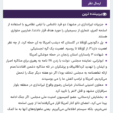
ارسال نظر
پربیننده ترین
جزییات تیراندازی در مشهد/ دو فرد ناشناس با لباس نظامی‌و با استفاده از
اسلحه کمری، شماری از بسیجیان را مورد هدف قرار دادند/ ضاربین متواری
هستند
پل دگونچی آق‌قلا در گلستان که دیشب آمریکا به آن حمله کرد، از چه نظر
اهمیت دارد؟/ از آق‌قلا تا روسیه، اهمیت یک گره لجستیکی
شهادت ۳ ‌پاسداران استان زنجان در حمله موشکی آمریکا
ابوترابی، نماینده مجلس: دولت با زدن ۲۸ نامه به رهبری برای مذاکره اصرار
و ایشان را تهدید کرد/قالیباف و پزشکیان در تله مذاکره دشمن افتادند/عدم
ارائه تفاهمنامه به مجلس تخلف بود/ اگر دو هفته دیگر جنگ را تحمل
می‌کردیم، آمریکا و ترامپ کفش ما را می بوسیدند
معاون امنیتی استاندار خراسان رضوی وقوع تیراندازی در منطقه بلوار
سرافرازان مشهد و قتل ۲نفر را تایید کرد
بخشایش اردستانی، عضو کمیسیون امنیت ملی مجلس: اگر جنگ ادامه
پیدا می کرد، اعضای ناتو کنار آمریکا قرار می‌گرفتند/ما از چین اسلحه
نمی‌خریم، بلکه سیستم اطلاعاتی می‌گیریم. یعنی ماهواره‌های آنها به ما کمک