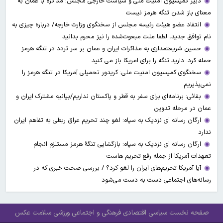
دبیر کمیسیون امنیت ملی و سیاست خارجی مجلس: مذاکره با عمان به
معنای باز شدن تنگه هرمز نیست
انتقاد عضو هیئت رئیسه مجلس از سخنگوی وزارت خارجه/ درباره چیزی به
نام توافق جدید، لطفا ملت مبعوث‌شده را نیز محرم بدانید
حسین شریعتمداری به مذاکرات ایران و عمان بر سر تردد در تنگه هرمز
حمله کرد: دارید تنگه را برای امریکا باز می کنید
سخنگوی کمیسیون امنیت ملی: کریدور تحمیلی آمریکا در تنگه هرمز را
نمی‌پذیریم
بقائی: برنامه‌ای برای سفر به قطر و پاکستان نداریم/بیانیه مشترک ایران و
عمان در مرحله تدوین
ارگان رسانه ای نزدیک به سپاه: لغو چند تحریم عراق ربطی به تفاهم ایران
ندارد
ارگان رسانه ای نزدیک به سپاه: بازگشایی تنگۀ هرمز مستلزم انجام
تعهدات آمریکا از جمله رفع تحریم هاست
آیا آمریکا تحریم‌های ایران را لغو کرد؟ / بررسی صحت خبری که در
رسانه‌های اجتماعی دست به دست می‌شود
صفحه نخست
سیاسی
اقتصادی
فرهنگی و اجتماعی
ورزشی
سلامت
عکس