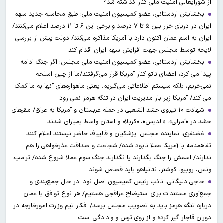
از شورایعالی امنیت ملی کنار گذاشته شد؟
بخشایش اردستانی، عضو کمیسیون امنیت ملی: طبق محاسبه جدید سهم
ایران در دریای خزر بین ۵ تا ۷ درصد و برخی این ۶ تا ۱۱ درصد اعلام می‌کنند/
ایران به اسم عمان اکنون دارد با آمریکا مذاکره می‌کند/ دولت پیش از بررسی
لایحه توسط مجلس جهت افزایش سهم ایران اقدام کند
بخشایش اردستانی، عضو کمیسیون امنیت ملی مجلس: اگر جنگ ادامه
پیدا می کرد، اعضای ناتو کنار آمریکا قرار می‌گرفتند/ما از چین اسلحه
نمی‌خریم، بلکه سیستم اطلاعاتی می‌گیریم. یعنی ماهواره‌های آنها به ما کمک
می کند/ آمریکا زیر بار مدیریت ایران در تنگه هرمز نمی رود
شهادت ۱۰ نیروی حشد الشعبی در حمله عربستان و آمریکا به عراق/ مقرهای
حشد در »آمرلی»، «الدبس»، «کربلا« و استان واسط بمباران شدند
غضنفری، نماینده مجلس: پزشکیان و قالیباف حاضر نیستند اعلام کنند
تفاهمنامه با آمریکا عملا نابود شده/ شجاعت و صداقت عذرخواهی را هم
ندارند/ اسمش را جنگ بگذارند یا نگذارند جنگ سوم عملا شروع شده/ ترامپ،
ونس، روبیو، کوشنر، نتانیاهو باید قصاص شوند
حاجی دلیگانی، نائب رئیس کمیسیون اصل نود: در حال جمع‌بندی و
جمع‌آوری مستندات برای استیضاح عراقچی هستیم/ هر نوع توافق با عمان
درباره تنگه هرمز باید به تصویب مجلس برسد/ افکار تیم وزارت امورخارجه در
دوران قاجار گیر کرده و از روی ترس و وادادگی است