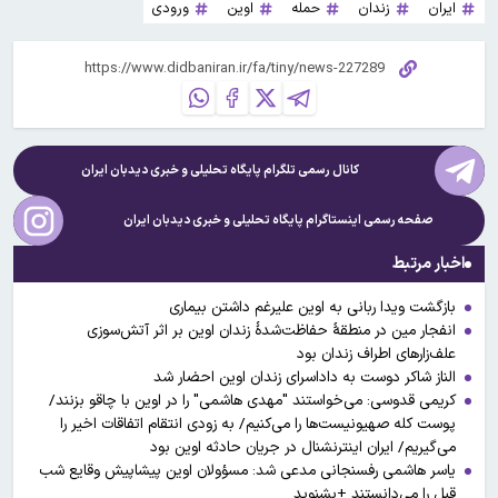
ایران
زندان
حمله
اوین
ورودی
کانال رسمی تلگرام پایگاه تحلیلی و خبری
دیدبان ایران
صفحه رسمی اینستاگرام پایگاه تحلیلی و خبری
دیدبان ایران
اخبار مرتبط
بازگشت ویدا ربانی به اوین علیرغم داشتن بیماری
انفجار مین در منطقۀ حفاظت‌شدۀ زندان اوین بر اثر آتش‌سوزی
علف‌زارهای اطراف زندان بود
الناز شاکر دوست به داداسرای زندان اوین احضار شد
کریمی قدوسی: می‌خواستند "مهدی هاشمی" را در اوین با چاقو بزنند/
پوست کله صهیونیست‌ها را می‌کنیم/ به زودی انتقام اتفاقات اخیر را
می‌گیریم/ ایران اینترنشنال در جریان حادثه اوین بود
یاسر هاشمی رفسنجانی مدعی شد: مسؤولان اوین پیشاپیش وقایع شب
قبل را می‌دانستند +بشنوید