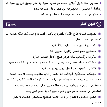
معاون استانداری گیلان: حمله موشکی آمریکا به مقر نیروی دریایی سپاه در
زیباکنار / بخشی از تجهیزات این مقر دچار خسارت شده
مطهری: دولت باید به موضوع حجاب ورود کند
آخرین اخبار
آرشیو
تصویب کلیات طرح «اقدام راهبردی تأمین امنیت و پیشرفت تنگه هرمز» در
کمیسیون امور داخلی
نقدعلی: قانون حجاب باید ابلاغ شود
مصادیق جرم «نسل زدایی» تعیین شد
نیکزاد: بازگشایی تنگه هرمز هیچ راه‌حل نظامی ندارد
سخنگوی سپاه: هوش مصنوعی در جنگ دشمن علیه ایران شکست خورد
انتخابات شوراها در فصل پاییز برگزار می‌شود
جهانگیر، سخنگوی قوه‌قضائیه: باید از آقای عراقچی پرسید از کجا درباره
حفره امنیتی می‌داند و اطلاعات خود را در اختیار قوه قضائیه بگذارد/ شکایت
مستقیم از رژیم صهیونیستی در محاکم بین‌المللی به منزله به رسمیت
شناختن آن است/ جاسوسی و نفوذ هیچ‌گاه به صفر نمی رسد
حضور محمود احمدی نژاد در جلسه مجمع تشخیص مصلحت نظام
+عکس