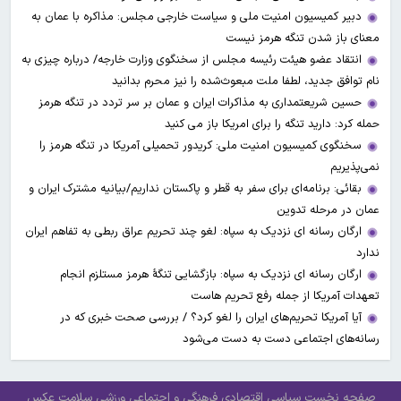
دبیر کمیسیون امنیت ملی و سیاست خارجی مجلس: مذاکره با عمان به
معنای باز شدن تنگه هرمز نیست
انتقاد عضو هیئت رئیسه مجلس از سخنگوی وزارت خارجه/ درباره چیزی به
نام توافق جدید، لطفا ملت مبعوث‌شده را نیز محرم بدانید
حسین شریعتمداری به مذاکرات ایران و عمان بر سر تردد در تنگه هرمز
حمله کرد: دارید تنگه را برای امریکا باز می کنید
سخنگوی کمیسیون امنیت ملی: کریدور تحمیلی آمریکا در تنگه هرمز را
نمی‌پذیریم
بقائی: برنامه‌ای برای سفر به قطر و پاکستان نداریم/بیانیه مشترک ایران و
عمان در مرحله تدوین
ارگان رسانه ای نزدیک به سپاه: لغو چند تحریم عراق ربطی به تفاهم ایران
ندارد
ارگان رسانه ای نزدیک به سپاه: بازگشایی تنگۀ هرمز مستلزم انجام
تعهدات آمریکا از جمله رفع تحریم هاست
آیا آمریکا تحریم‌های ایران را لغو کرد؟ / بررسی صحت خبری که در
رسانه‌های اجتماعی دست به دست می‌شود
صفحه نخست
سیاسی
اقتصادی
فرهنگی و اجتماعی
ورزشی
سلامت
عکس