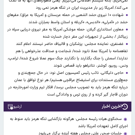
نمی‌خریم، بلکه سیستم اطلاعاتی می‌گیریم. یعنی ماهواره‌های آنها به ما کمک
می کند/ آمریکا زیر بار مدیریت ایران در تنگه هرمز نمی رود
شهادت ۱۰ نیروی حشد الشعبی در حمله عربستان و آمریکا به عراق/ مقرهای
حشد در »آمرلی»، «الدبس»، «کربلا« و استان واسط بمباران شدند
معاون استانداری گیلان: حمله موشکی آمریکا به مقر نیروی دریایی سپاه در
زیباکنار / بخشی از تجهیزات این مقر دچار خسارت شده
غضنفری، نماینده مجلس: پزشکیان و قالیباف حاضر نیستند اعلام کنند
تفاهمنامه با آمریکا عملا نابود شده/ شجاعت و صداقت عذرخواهی را هم
ندارند/ اسمش را جنگ بگذارند یا نگذارند جنگ سوم عملا شروع شده/ ترامپ،
ونس، روبیو، کوشنر، نتانیاهو باید قصاص شوند
حاجی دلیگانی، نائب رئیس کمیسیون اصل نود: در حال جمع‌بندی و
جمع‌آوری مستندات برای استیضاح عراقچی هستیم/ هر نوع توافق با عمان
درباره تنگه هرمز باید به تصویب مجلس برسد/ افکار تیم وزارت امورخارجه در
دوران قاجار گیر کرده و از روی ترس و وادادگی است
آخرین اخبار
آرشیو
سخنگوی هیات رئیسه مجلس: هرگونه بازگشایی تنگه هرمز باید منوط به
اجرای کامل تعهدات آمریکا باشد
جلسات صحن علنی مجلس هفته آینده برگزار می‌شود