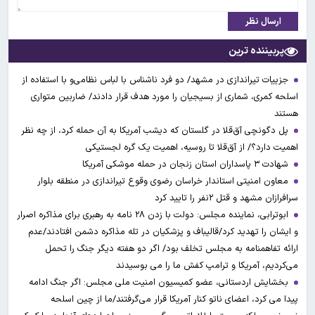
ارسال نظر
پربیننده ترین
جزییات تیراندازی در مشهد/ دو فرد ناشناس با لباس نظامی‌و با استفاده از
اسلحه کمری، شماری از بسیجیان را مورد هدف قرار دادند/ ضاربین متواری
هستند
پل دگونچی آق‌قلا در گلستان که دیشب آمریکا به آن حمله کرد، از چه نظر
اهمیت دارد؟/ از آق‌قلا تا روسیه، اهمیت یک گره لجستیکی
شهادت ۳ ‌پاسداران استان زنجان در حمله موشکی آمریکا
معاون امنیتی استاندار خراسان رضوی وقوع تیراندازی در منطقه بلوار
سرافرازان مشهد و قتل ۲نفر را تایید کرد
ابوترابی، نماینده مجلس: دولت با زدن ۲۸ نامه به رهبری برای مذاکره اصرار
و ایشان را تهدید کرد/قالیباف و پزشکیان در تله مذاکره دشمن افتادند/عدم
ارائه تفاهمنامه به مجلس تخلف بود/ اگر دو هفته دیگر جنگ را تحمل
می‌کردیم، آمریکا و ترامپ کفش ما را می بوسیدند
بخشایش اردستانی، عضو کمیسیون امنیت ملی مجلس: اگر جنگ ادامه
پیدا می کرد، اعضای ناتو کنار آمریکا قرار می‌گرفتند/ما از چین اسلحه