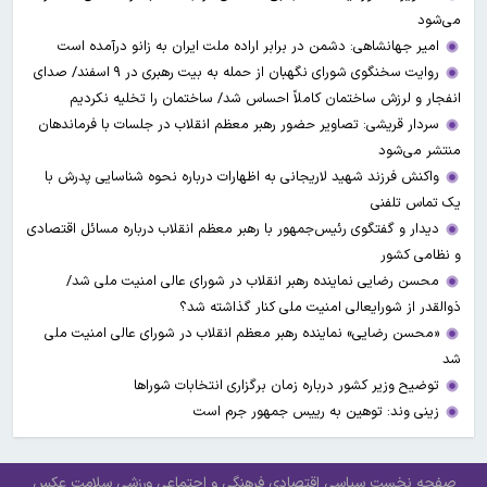
می‌شود
امیر جهانشاهی: دشمن در برابر اراده ملت ایران به زانو درآمده است
روایت سخنگوی شورای نگهبان از حمله به بیت رهبری در ۹ اسفند/ صدای
انفجار و لرزش ساختمان کاملاً احساس شد/ ساختمان را تخلیه نکردیم
سردار قریشی: تصاویر حضور رهبر معظم انقلاب در جلسات با فرماندهان
منتشر می‌شود
واکنش فرزند شهید لاریجانی به اظهارات درباره نحوه شناسایی پدرش با
یک تماس تلفنی
دیدار و گفتگوی رئیس‌جمهور با رهبر معظم انقلاب درباره مسائل اقتصادی
و نظامی کشور
محسن رضایی نماینده رهبر انقلاب در شورای عالی امنیت ملی شد/
ذوالقدر از شورایعالی امنیت ملی کنار گذاشته شد؟
«محسن رضایی» نماینده رهبر معظم انقلاب در شورای عالی امنیت ملی
شد
توضیح وزیر کشور درباره زمان برگزاری انتخابات شوراها
زینی وند: توهین به رییس جمهور جرم است
صفحه نخست
سیاسی
اقتصادی
فرهنگی و اجتماعی
ورزشی
سلامت
عکس