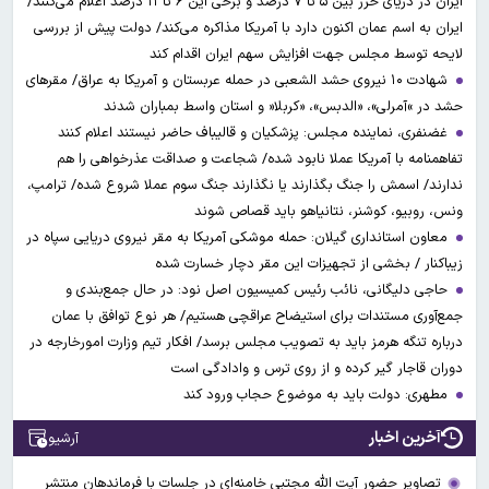
ایران در دریای خزر بین ۵ تا ۷ درصد و برخی این ۶ تا ۱۱ درصد اعلام می‌کنند/
ایران به اسم عمان اکنون دارد با آمریکا مذاکره می‌کند/ دولت پیش از بررسی
لایحه توسط مجلس جهت افزایش سهم ایران اقدام کند
شهادت ۱۰ نیروی حشد الشعبی در حمله عربستان و آمریکا به عراق/ مقرهای
حشد در »آمرلی»، «الدبس»، «کربلا« و استان واسط بمباران شدند
غضنفری، نماینده مجلس: پزشکیان و قالیباف حاضر نیستند اعلام کنند
تفاهمنامه با آمریکا عملا نابود شده/ شجاعت و صداقت عذرخواهی را هم
ندارند/ اسمش را جنگ بگذارند یا نگذارند جنگ سوم عملا شروع شده/ ترامپ،
ونس، روبیو، کوشنر، نتانیاهو باید قصاص شوند
معاون استانداری گیلان: حمله موشکی آمریکا به مقر نیروی دریایی سپاه در
زیباکنار / بخشی از تجهیزات این مقر دچار خسارت شده
حاجی دلیگانی، نائب رئیس کمیسیون اصل نود: در حال جمع‌بندی و
جمع‌آوری مستندات برای استیضاح عراقچی هستیم/ هر نوع توافق با عمان
درباره تنگه هرمز باید به تصویب مجلس برسد/ افکار تیم وزارت امورخارجه در
دوران قاجار گیر کرده و از روی ترس و وادادگی است
مطهری: دولت باید به موضوع حجاب ورود کند
آخرین اخبار
آرشیو
تصاویر حضور آیت الله مجتبی خامنه‌ای در جلسات با فرماندهان منتشر