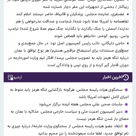
زیباکنار / بخشی از تجهیزات این مقر دچار خسارت شده
غضنفری، نماینده مجلس: پزشکیان و قالیباف حاضر نیستند اعلام کنند
تفاهمنامه با آمریکا عملا نابود شده/ شجاعت و صداقت عذرخواهی را هم
ندارند/ اسمش را جنگ بگذارند یا نگذارند جنگ سوم عملا شروع شده/ ترامپ،
ونس، روبیو، کوشنر، نتانیاهو باید قصاص شوند
حاجی دلیگانی، نائب رئیس کمیسیون اصل نود: در حال جمع‌بندی و
جمع‌آوری مستندات برای استیضاح عراقچی هستیم/ هر نوع توافق با عمان
درباره تنگه هرمز باید به تصویب مجلس برسد/ افکار تیم وزارت امورخارجه در
دوران قاجار گیر کرده و از روی ترس و وادادگی است
آخرین اخبار
آرشیو
سخنگوی هیات رئیسه مجلس: هرگونه بازگشایی تنگه هرمز باید منوط به
اجرای کامل تعهدات آمریکا باشد
جلسات صحن علنی مجلس هفته آینده برگزار می‌شود
دبیر کمیسیون امنیت ملی و سیاست خارجی مجلس: مذاکره با عمان به
معنای باز شدن تنگه هرمز نیست
انتقاد عضو هیئت رئیسه مجلس از سخنگوی وزارت خارجه/ درباره چیزی به
نام توافق جدید، لطفا ملت مبعوث‌شده را نیز محرم بدانید