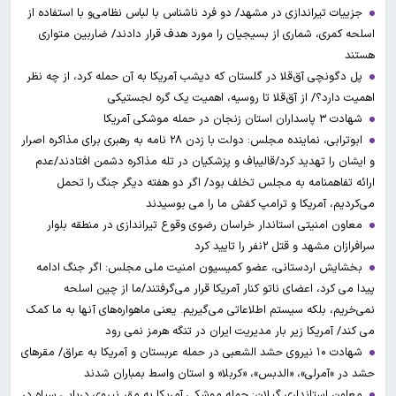
جزییات تیراندازی در مشهد/ دو فرد ناشناس با لباس نظامی‌و با استفاده از
اسلحه کمری، شماری از بسیجیان را مورد هدف قرار دادند/ ضاربین متواری
هستند
پل دگونچی آق‌قلا در گلستان که دیشب آمریکا به آن حمله کرد، از چه نظر
اهمیت دارد؟/ از آق‌قلا تا روسیه، اهمیت یک گره لجستیکی
شهادت ۳ ‌پاسداران استان زنجان در حمله موشکی آمریکا
ابوترابی، نماینده مجلس: دولت با زدن ۲۸ نامه به رهبری برای مذاکره اصرار
و ایشان را تهدید کرد/قالیباف و پزشکیان در تله مذاکره دشمن افتادند/عدم
ارائه تفاهمنامه به مجلس تخلف بود/ اگر دو هفته دیگر جنگ را تحمل
می‌کردیم، آمریکا و ترامپ کفش ما را می بوسیدند
معاون امنیتی استاندار خراسان رضوی وقوع تیراندازی در منطقه بلوار
سرافرازان مشهد و قتل ۲نفر را تایید کرد
بخشایش اردستانی، عضو کمیسیون امنیت ملی مجلس: اگر جنگ ادامه
پیدا می کرد، اعضای ناتو کنار آمریکا قرار می‌گرفتند/ما از چین اسلحه
نمی‌خریم، بلکه سیستم اطلاعاتی می‌گیریم. یعنی ماهواره‌های آنها به ما کمک
می کند/ آمریکا زیر بار مدیریت ایران در تنگه هرمز نمی رود
شهادت ۱۰ نیروی حشد الشعبی در حمله عربستان و آمریکا به عراق/ مقرهای
حشد در »آمرلی»، «الدبس»، «کربلا« و استان واسط بمباران شدند
معاون استانداری گیلان: حمله موشکی آمریکا به مقر نیروی دریایی سپاه در