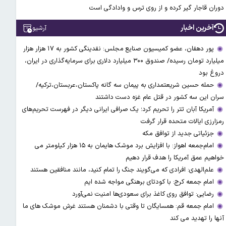
دوران قاجار گیر کرده و از روی ترس و وادادگی است
آخرین اخبار
آرشیو
پور دهقان، عضو کمیسیون صنایع مجلس: نقدینگی کشور به ۱۷ هزار هزار
میلیارد تومان رسیده/ صندوق ۳۰۰ میلیارد دلاری برای سرمایه‌گذاری در ایران،
دروغ بود
حمله حسین شریعتمداری به پیمان سه گانه پاکستان،عربستان،ترکیه/
سران این سه کشور در قتل عام غزه دست داشتند
آمریکا آبان تتر را تحریم کرد؛ یک صرافی ایرانی دیگر در فهرست تحریم‌های
رمزارزی ایالات متحده قرار گرفت
جزئیاتی جدید از توافق مکه
امام‌جمعه اهواز: با افزایش برد موشک هایمان به ۱۵ هزار کیلومتر می
خواهیم عمق آمریکا را هدف قرار دهیم
علم‌الهدی: افرادی که می‌گویند جنگ را تمام کنید، مانند منافقین هستند
امام جمعه کرج: با کودتای برهنگی مواجه شده ایم
رضایی: توافق روی کاغذ برای سعودی‌ها امنیت نمی‌آورد
امام جمعه قم: همسایگان تا وقتی با دشمنان هستند غرش موشک های ما
آنها را تهدید می کند