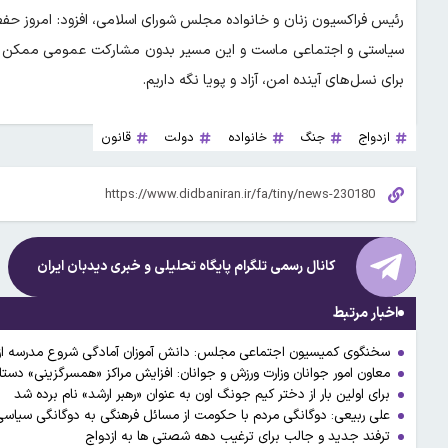
رئیس فراکسیون زنان و خانواده مجلس شورای اسلامی، افزود: امروز حف
سیاستی و اجتماعی ماست و این مسیر بدون مشارکت عمومی ممکن نیست
برای نسل‌های آینده امن، آزاد و پویا نگه داریم.
ازدواج
جنگ
خانواده
دولت
قانون
کانال رسمی تلگرام پایگاه تحلیلی و خبری
دیدبان ایران
اخبار مرتبط
سخنگوی کمیسیون اجتماعی مجلس: دانش آموزان آمادگی شروع مدرسه از ساعت ۶ صبح را ندارند/ به دنبال تغییر این 
معاون امور جوانان وزارت ورزش و جوانان: افزایش مراکز «همسرگزینی» دس
برای اولین بار از دختر کیم جونگ اون به عنوان «رهبر ارشد» نام برده شد
علی ربیعی: دوگانگی مردم با حکومت از مسائل فرهنگی به دوگانگی سیاسی
ترفند جدید و جالب برای ترغیب دهه شصتی‌ ها به ازدواج