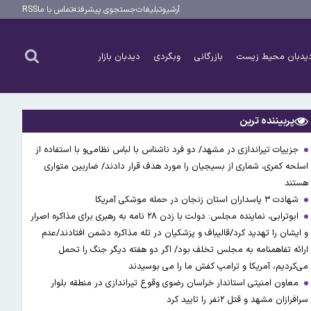
آرشیو
تبلیغات
جستجوی پیشرفته
تماس با ما
RSS
یدبان محیط زیست
بازرگانی
وبگردی
دیدبان بازار
پربیننده ترین
جزییات تیراندازی در مشهد/ دو فرد ناشناس با لباس نظامی‌و با استفاده از
اسلحه کمری، شماری از بسیجیان را مورد هدف قرار دادند/ ضاربین متواری
هستند
شهادت ۳ ‌پاسداران استان زنجان در حمله موشکی آمریکا
ابوترابی، نماینده مجلس: دولت با زدن ۲۸ نامه به رهبری برای مذاکره اصرار
و ایشان را تهدید کرد/قالیباف و پزشکیان در تله مذاکره دشمن افتادند/عدم
ارائه تفاهمنامه به مجلس تخلف بود/ اگر دو هفته دیگر جنگ را تحمل
می‌کردیم، آمریکا و ترامپ کفش ما را می بوسیدند
معاون امنیتی استاندار خراسان رضوی وقوع تیراندازی در منطقه بلوار
سرافرازان مشهد و قتل ۲نفر را تایید کرد