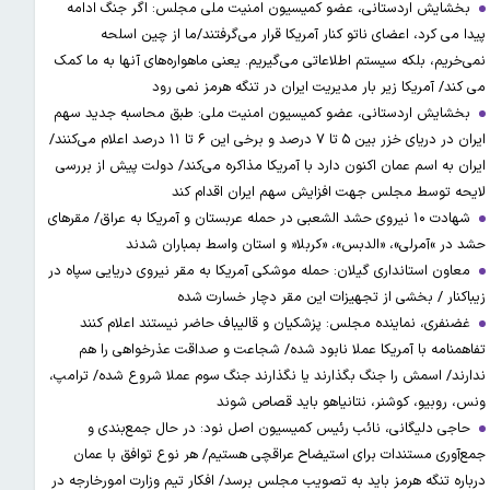
بخشایش اردستانی، عضو کمیسیون امنیت ملی مجلس: اگر جنگ ادامه
پیدا می کرد، اعضای ناتو کنار آمریکا قرار می‌گرفتند/ما از چین اسلحه
نمی‌خریم، بلکه سیستم اطلاعاتی می‌گیریم. یعنی ماهواره‌های آنها به ما کمک
می کند/ آمریکا زیر بار مدیریت ایران در تنگه هرمز نمی رود
بخشایش اردستانی، عضو کمیسیون امنیت ملی: طبق محاسبه جدید سهم
ایران در دریای خزر بین ۵ تا ۷ درصد و برخی این ۶ تا ۱۱ درصد اعلام می‌کنند/
ایران به اسم عمان اکنون دارد با آمریکا مذاکره می‌کند/ دولت پیش از بررسی
لایحه توسط مجلس جهت افزایش سهم ایران اقدام کند
شهادت ۱۰ نیروی حشد الشعبی در حمله عربستان و آمریکا به عراق/ مقرهای
حشد در »آمرلی»، «الدبس»، «کربلا« و استان واسط بمباران شدند
معاون استانداری گیلان: حمله موشکی آمریکا به مقر نیروی دریایی سپاه در
زیباکنار / بخشی از تجهیزات این مقر دچار خسارت شده
غضنفری، نماینده مجلس: پزشکیان و قالیباف حاضر نیستند اعلام کنند
تفاهمنامه با آمریکا عملا نابود شده/ شجاعت و صداقت عذرخواهی را هم
ندارند/ اسمش را جنگ بگذارند یا نگذارند جنگ سوم عملا شروع شده/ ترامپ،
ونس، روبیو، کوشنر، نتانیاهو باید قصاص شوند
حاجی دلیگانی، نائب رئیس کمیسیون اصل نود: در حال جمع‌بندی و
جمع‌آوری مستندات برای استیضاح عراقچی هستیم/ هر نوع توافق با عمان
درباره تنگه هرمز باید به تصویب مجلس برسد/ افکار تیم وزارت امورخارجه در