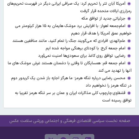
آمریکا آبان تتر را تحریم کرد؛ یک صرافی ایرانی دیگر در فهرست تحریم‌های
رمزارزی ایالات متحده قرار گرفت
جزئیاتی جدید از توافق مکه
امام‌جمعه اهواز: با افزایش برد موشک هایمان به ۱۵ هزار کیلومتر می
خواهیم عمق آمریکا را هدف قرار دهیم
علم‌الهدی: افرادی که می‌گویند جنگ را تمام کنید، مانند منافقین هستند
امام جمعه کرج: با کودتای برهنگی مواجه شده ایم
رضایی: توافق روی کاغذ برای سعودی‌ها امنیت نمی‌آورد
امام جمعه قم: همسایگان تا وقتی با دشمنان هستند غرش موشک های ما
آنها را تهدید می کند
محسن رضایی درباره تنگه هرمز؛ ما هرگز اجازه باز شدن یک کریدور دوم
در تنگه هرمز را نخواهیم داد
قشقاوی:چارچوب کلی مذاکرات ایران و عمان بر سر تنگه هرمز تقریبا به
توافق رسیده است
صفحه نخست
سیاسی
اقتصادی
فرهنگی و اجتماعی
ورزشی
سلامت
عکس