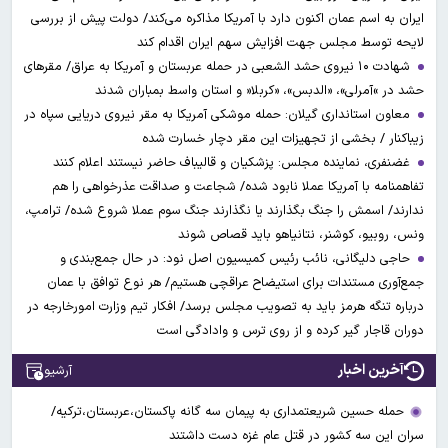
ایران به اسم عمان اکنون دارد با آمریکا مذاکره می‌کند/ دولت پیش از بررسی
لایحه توسط مجلس جهت افزایش سهم ایران اقدام کند
شهادت ۱۰ نیروی حشد الشعبی در حمله عربستان و آمریکا به عراق/ مقرهای
حشد در »آمرلی»، «الدبس»، «کربلا« و استان واسط بمباران شدند
معاون استانداری گیلان: حمله موشکی آمریکا به مقر نیروی دریایی سپاه در
زیباکنار / بخشی از تجهیزات این مقر دچار خسارت شده
غضنفری، نماینده مجلس: پزشکیان و قالیباف حاضر نیستند اعلام کنند
تفاهمنامه با آمریکا عملا نابود شده/ شجاعت و صداقت عذرخواهی را هم
ندارند/ اسمش را جنگ بگذارند یا نگذارند جنگ سوم عملا شروع شده/ ترامپ،
ونس، روبیو، کوشنر، نتانیاهو باید قصاص شوند
حاجی دلیگانی، نائب رئیس کمیسیون اصل نود: در حال جمع‌بندی و
جمع‌آوری مستندات برای استیضاح عراقچی هستیم/ هر نوع توافق با عمان
درباره تنگه هرمز باید به تصویب مجلس برسد/ افکار تیم وزارت امورخارجه در
دوران قاجار گیر کرده و از روی ترس و وادادگی است
آخرین اخبار
آرشیو
حمله حسین شریعتمداری به پیمان سه گانه پاکستان،عربستان،ترکیه/
سران این سه کشور در قتل عام غزه دست داشتند