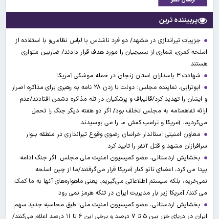
پربیننده ترین
جزییات تیراندازی در مشهد/ دو فرد ناشناس با لباس نظامی‌و با استفاده از
اسلحه کمری، شماری از بسیجیان را مورد هدف قرار دادند/ ضاربین متواری
هستند
شهادت ۳ ‌پاسداران استان زنجان در حمله موشکی آمریکا
ابوترابی، نماینده مجلس: دولت با زدن ۲۸ نامه به رهبری برای مذاکره اصرار
و ایشان را تهدید کرد/قالیباف و پزشکیان در تله مذاکره دشمن افتادند/عدم
ارائه تفاهمنامه به مجلس تخلف بود/ اگر دو هفته دیگر جنگ را تحمل
می‌کردیم، آمریکا و ترامپ کفش ما را می بوسیدند
معاون امنیتی استاندار خراسان رضوی وقوع تیراندازی در منطقه بلوار
سرافرازان مشهد و قتل ۲نفر را تایید کرد
بخشایش اردستانی، عضو کمیسیون امنیت ملی مجلس: اگر جنگ ادامه
پیدا می کرد، اعضای ناتو کنار آمریکا قرار می‌گرفتند/ما از چین اسلحه
نمی‌خریم، بلکه سیستم اطلاعاتی می‌گیریم. یعنی ماهواره‌های آنها به ما کمک
می کند/ آمریکا زیر بار مدیریت ایران در تنگه هرمز نمی رود
بخشایش اردستانی، عضو کمیسیون امنیت ملی: طبق محاسبه جدید سهم
ایران در دریای خزر بین ۵ تا ۷ درصد و برخی این ۶ تا ۱۱ درصد اعلام می‌کنند/