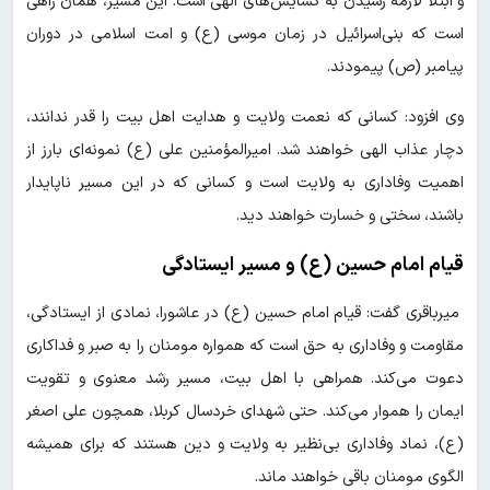
و ابتلا لازمه رسیدن به گشایش‌های الهی است. این مسیر، همان راهی
است که بنی‌اسرائیل در زمان موسی (ع) و امت اسلامی در دوران
پیامبر (ص) پیمودند.
وی افزود: کسانی که نعمت ولایت و هدایت اهل بیت را قدر ندانند،
دچار عذاب الهی خواهند شد. امیرالمؤمنین علی (ع) نمونه‌ای بارز از
اهمیت وفاداری به ولایت است و کسانی که در این مسیر ناپایدار
باشند، سختی و خسارت خواهند دید.
قیام امام حسین (ع) و مسیر ایستادگی
میرباقری گفت: قیام امام حسین (ع) در عاشورا، نمادی از ایستادگی،
مقاومت و وفاداری به حق است که همواره مومنان را به صبر و فداکاری
دعوت می‌کند. همراهی با اهل بیت، مسیر رشد معنوی و تقویت
ایمان را هموار می‌کند. حتی شهدای خردسال کربلا، همچون علی اصغر
(ع)، نماد وفاداری بی‌نظیر به ولایت و دین هستند که برای همیشه
الگوی مومنان باقی خواهند ماند.