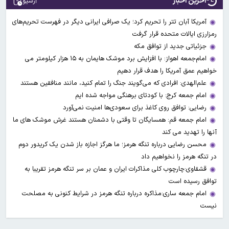
آخرین اخبار
آرشیو
آمریکا آبان تتر را تحریم کرد؛ یک صرافی ایرانی دیگر در فهرست تحریم‌های
رمزارزی ایالات متحده قرار گرفت
جزئیاتی جدید از توافق مکه
امام‌جمعه اهواز: با افزایش برد موشک هایمان به ۱۵ هزار کیلومتر می
خواهیم عمق آمریکا را هدف قرار دهیم
علم‌الهدی: افرادی که می‌گویند جنگ را تمام کنید، مانند منافقین هستند
امام جمعه کرج: با کودتای برهنگی مواجه شده ایم
رضایی: توافق روی کاغذ برای سعودی‌ها امنیت نمی‌آورد
امام جمعه قم: همسایگان تا وقتی با دشمنان هستند غرش موشک های ما
آنها را تهدید می کند
محسن رضایی درباره تنگه هرمز؛ ما هرگز اجازه باز شدن یک کریدور دوم
در تنگه هرمز را نخواهیم داد
قشقاوی:چارچوب کلی مذاکرات ایران و عمان بر سر تنگه هرمز تقریبا به
توافق رسیده است
امام جمعه ساری:مذاکره درباره تنگه هرمز در شرایط کنونی به مصلحت
نیست