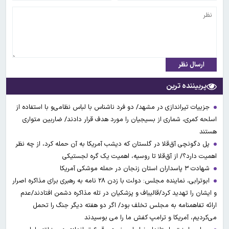
ارسال نظر
پربیننده ترین
جزییات تیراندازی در مشهد/ دو فرد ناشناس با لباس نظامی‌و با استفاده از
اسلحه کمری، شماری از بسیجیان را مورد هدف قرار دادند/ ضاربین متواری
هستند
پل دگونچی آق‌قلا در گلستان که دیشب آمریکا به آن حمله کرد، از چه نظر
اهمیت دارد؟/ از آق‌قلا تا روسیه، اهمیت یک گره لجستیکی
شهادت ۳ ‌پاسداران استان زنجان در حمله موشکی آمریکا
ابوترابی، نماینده مجلس: دولت با زدن ۲۸ نامه به رهبری برای مذاکره اصرار
و ایشان را تهدید کرد/قالیباف و پزشکیان در تله مذاکره دشمن افتادند/عدم
ارائه تفاهمنامه به مجلس تخلف بود/ اگر دو هفته دیگر جنگ را تحمل
می‌کردیم، آمریکا و ترامپ کفش ما را می بوسیدند