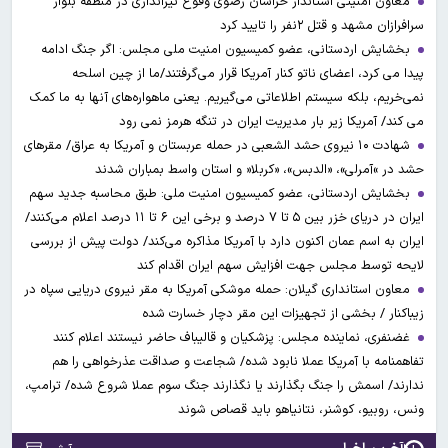
معاون امنیتی استاندار خراسان رضوی وقوع تیراندازی در منطقه بلوار
سرافرازان مشهد و قتل ۲نفر را تایید کرد
بخشایش اردستانی، عضو کمیسیون امنیت ملی مجلس: اگر جنگ ادامه
پیدا می کرد، اعضای ناتو کنار آمریکا قرار می‌گرفتند/ما از چین اسلحه
نمی‌خریم، بلکه سیستم اطلاعاتی می‌گیریم. یعنی ماهواره‌های آنها به ما کمک
می کند/ آمریکا زیر بار مدیریت ایران در تنگه هرمز نمی رود
شهادت ۱۰ نیروی حشد الشعبی در حمله عربستان و آمریکا به عراق/ مقرهای
حشد در »آمرلی»، «الدبس»، «کربلا« و استان واسط بمباران شدند
بخشایش اردستانی، عضو کمیسیون امنیت ملی: طبق محاسبه جدید سهم
ایران در دریای خزر بین ۵ تا ۷ درصد و برخی این ۶ تا ۱۱ درصد اعلام می‌کنند/
ایران به اسم عمان اکنون دارد با آمریکا مذاکره می‌کند/ دولت پیش از بررسی
لایحه توسط مجلس جهت افزایش سهم ایران اقدام کند
معاون استانداری گیلان: حمله موشکی آمریکا به مقر نیروی دریایی سپاه در
زیباکنار / بخشی از تجهیزات این مقر دچار خسارت شده
غضنفری، نماینده مجلس: پزشکیان و قالیباف حاضر نیستند اعلام کنند
تفاهمنامه با آمریکا عملا نابود شده/ شجاعت و صداقت عذرخواهی را هم
ندارند/ اسمش را جنگ بگذارند یا نگذارند جنگ سوم عملا شروع شده/ ترامپ،
ونس، روبیو، کوشنر، نتانیاهو باید قصاص شوند