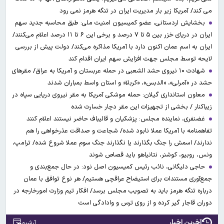
می کند/ آمریکا زیر بار مدیریت ایران در تنگه هرمز نمی رود
بخشایش اردستانی، عضو کمیسیون امنیت ملی: طبق محاسبه جدید سهم
ایران در دریای خزر بین ۵ تا ۷ درصد و برخی این ۶ تا ۱۱ درصد اعلام می‌کنند/
ایران به اسم عمان اکنون دارد با آمریکا مذاکره می‌کند/ دولت پیش از بررسی
لایحه توسط مجلس جهت افزایش سهم ایران اقدام کند
شهادت ۱۰ نیروی حشد الشعبی در حمله عربستان و آمریکا به عراق/ مقرهای
حشد در »آمرلی»، «الدبس»، «کربلا« و استان واسط بمباران شدند
معاون استانداری گیلان: حمله موشکی آمریکا به مقر نیروی دریایی سپاه در
زیباکنار / بخشی از تجهیزات این مقر دچار خسارت شده
غضنفری، نماینده مجلس: پزشکیان و قالیباف حاضر نیستند اعلام کنند
تفاهمنامه با آمریکا عملا نابود شده/ شجاعت و صداقت عذرخواهی را هم
ندارند/ اسمش را جنگ بگذارند یا نگذارند جنگ سوم عملا شروع شده/ ترامپ،
ونس، روبیو، کوشنر، نتانیاهو باید قصاص شوند
حاجی دلیگانی، نائب رئیس کمیسیون اصل نود: در حال جمع‌بندی و
جمع‌آوری مستندات برای استیضاح عراقچی هستیم/ هر نوع توافق با عمان
درباره تنگه هرمز باید به تصویب مجلس برسد/ افکار تیم وزارت امورخارجه در
دوران قاجار گیر کرده و از روی ترس و وادادگی است
آخرین اخبار
آرشیو