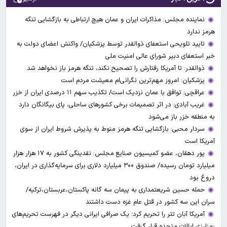
نماینده مجلس: مذاکرات ایران و عمان هیچ ارتباطی به بازگشایی تنگه
هرمز ندارد
تایید تلویحی استعفای ذوالقدر توسط پزشکیان/ واکنش اعضای دولت به
خبر استعفای دبیر شورای عالی امنیت ملی
ذوالقدر: تا آمریکا رفتارش را تصحیح نکند، تنگه هرمز باز نخواهد شد
پزشکیان: امروز مهم‌ترین نگرانی‌ام معیشت مردم است
عراقچی: توافق با عمان نزدیک است/ تکذیب سهم ۱۱ درصدی ایران از خزر
غریب آبادی: در اثر تصمیمات برخی کشورهای ساحلی، پای بیگانگان دارد
به منطقه خزر باز می‌شود
سردار محبی: بازگشایی تنگه هرمز منوط به پذیرش شروط ایران از سوی
آمریکا است
پور دهقان، عضو کمیسیون صنایع مجلس: نقدینگی کشور به ۱۷ هزار هزار
میلیارد تومان رسیده/ صندوق ۳۰۰ میلیارد دلاری برای سرمایه‌گذاری در ایران،
دروغ بود
حمله حسین شریعتمداری به پیمان سه گانه پاکستان،عربستان،ترکیه/
سران این سه کشور در قتل عام غزه دست داشتند
آمریکا آبان تتر را تحریم کرد؛ یک صرافی ایرانی دیگر در فهرست تحریم‌های
رمزارزی ایالات متحده قرار گرفت