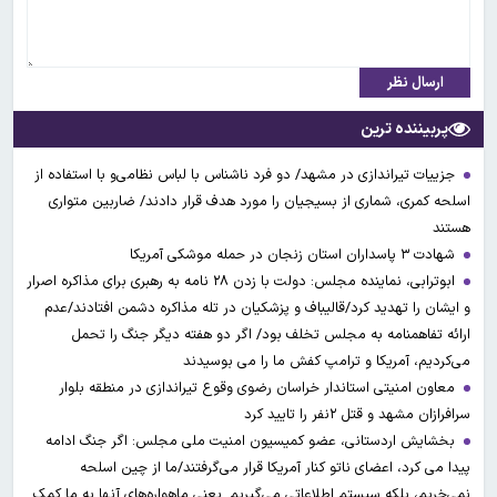
ارسال نظر
پربیننده ترین
جزییات تیراندازی در مشهد/ دو فرد ناشناس با لباس نظامی‌و با استفاده از
اسلحه کمری، شماری از بسیجیان را مورد هدف قرار دادند/ ضاربین متواری
هستند
شهادت ۳ ‌پاسداران استان زنجان در حمله موشکی آمریکا
ابوترابی، نماینده مجلس: دولت با زدن ۲۸ نامه به رهبری برای مذاکره اصرار
و ایشان را تهدید کرد/قالیباف و پزشکیان در تله مذاکره دشمن افتادند/عدم
ارائه تفاهمنامه به مجلس تخلف بود/ اگر دو هفته دیگر جنگ را تحمل
می‌کردیم، آمریکا و ترامپ کفش ما را می بوسیدند
معاون امنیتی استاندار خراسان رضوی وقوع تیراندازی در منطقه بلوار
سرافرازان مشهد و قتل ۲نفر را تایید کرد
بخشایش اردستانی، عضو کمیسیون امنیت ملی مجلس: اگر جنگ ادامه
پیدا می کرد، اعضای ناتو کنار آمریکا قرار می‌گرفتند/ما از چین اسلحه
نمی‌خریم، بلکه سیستم اطلاعاتی می‌گیریم. یعنی ماهواره‌های آنها به ما کمک