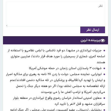
ارسال نظر
پربیننده ترین
جزییات تیراندازی در مشهد/ دو فرد ناشناس با لباس نظامی‌و با استفاده از
اسلحه کمری، شماری از بسیجیان را مورد هدف قرار دادند/ ضاربین متواری
هستند
شهادت ۳ ‌پاسداران استان زنجان در حمله موشکی آمریکا
ابوترابی، نماینده مجلس: دولت با زدن ۲۸ نامه به رهبری برای مذاکره اصرار
و ایشان را تهدید کرد/قالیباف و پزشکیان در تله مذاکره دشمن افتادند/عدم
ارائه تفاهمنامه به مجلس تخلف بود/ اگر دو هفته دیگر جنگ را تحمل
می‌کردیم، آمریکا و ترامپ کفش ما را می بوسیدند
معاون امنیتی استاندار خراسان رضوی وقوع تیراندازی در منطقه بلوار
سرافرازان مشهد و قتل ۲نفر را تایید کرد
بخشایش اردستانی، عضو کمیسیون امنیت ملی مجلس: اگر جنگ ادامه