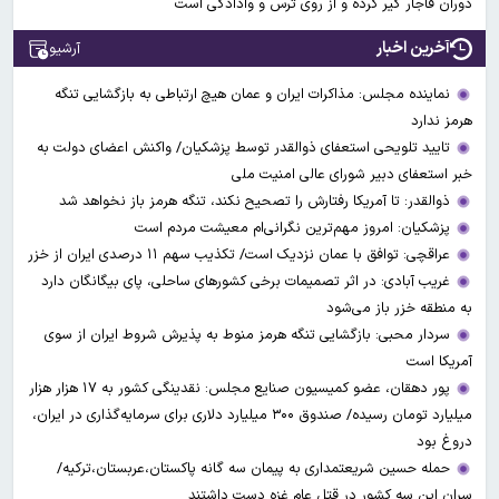
دوران قاجار گیر کرده و از روی ترس و وادادگی است
آخرین اخبار
آرشیو
نماینده مجلس: مذاکرات ایران و عمان هیچ ارتباطی به بازگشایی تنگه
هرمز ندارد
تایید تلویحی استعفای ذوالقدر توسط پزشکیان/ واکنش اعضای دولت به
خبر استعفای دبیر شورای عالی امنیت ملی
ذوالقدر: تا آمریکا رفتارش را تصحیح نکند، تنگه هرمز باز نخواهد شد
پزشکیان: امروز مهم‌ترین نگرانی‌ام معیشت مردم است
عراقچی: توافق با عمان نزدیک است/ تکذیب سهم ۱۱ درصدی ایران از خزر
غریب آبادی: در اثر تصمیمات برخی کشورهای ساحلی، پای بیگانگان دارد
به منطقه خزر باز می‌شود
سردار محبی: بازگشایی تنگه هرمز منوط به پذیرش شروط ایران از سوی
آمریکا است
پور دهقان، عضو کمیسیون صنایع مجلس: نقدینگی کشور به ۱۷ هزار هزار
میلیارد تومان رسیده/ صندوق ۳۰۰ میلیارد دلاری برای سرمایه‌گذاری در ایران،
دروغ بود
حمله حسین شریعتمداری به پیمان سه گانه پاکستان،عربستان،ترکیه/
سران این سه کشور در قتل عام غزه دست داشتند