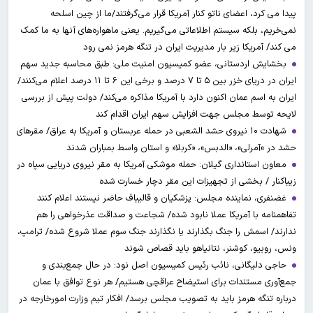
پیدا می کرد، اعضای ناتو کنار آمریکا قرار می‌گرفتند/ما از چین اسلحه
نمی‌خریم، بلکه سیستم اطلاعاتی می‌گیریم. یعنی ماهواره‌های آنها به ما کمک
می کند/ آمریکا زیر بار مدیریت ایران در تنگه هرمز نمی رود
بخشایش اردستانی، عضو کمیسیون امنیت ملی: طبق محاسبه جدید سهم
ایران در دریای خزر بین ۵ تا ۷ درصد و برخی این ۶ تا ۱۱ درصد اعلام می‌کنند/
ایران به اسم عمان اکنون دارد با آمریکا مذاکره می‌کند/ دولت پیش از بررسی
لایحه توسط مجلس جهت افزایش سهم ایران اقدام کند
شهادت ۱۰ نیروی حشد الشعبی در حمله عربستان و آمریکا به عراق/ مقرهای
حشد در »آمرلی»، «الدبس»، «کربلا« و استان واسط بمباران شدند
معاون استانداری گیلان: حمله موشکی آمریکا به مقر نیروی دریایی سپاه در
زیباکنار / بخشی از تجهیزات این مقر دچار خسارت شده
غضنفری، نماینده مجلس: پزشکیان و قالیباف حاضر نیستند اعلام کنند
تفاهمنامه با آمریکا عملا نابود شده/ شجاعت و صداقت عذرخواهی را هم
ندارند/ اسمش را جنگ بگذارند یا نگذارند جنگ سوم عملا شروع شده/ ترامپ،
ونس، روبیو، کوشنر، نتانیاهو باید قصاص شوند
حاجی دلیگانی، نائب رئیس کمیسیون اصل نود: در حال جمع‌بندی و
جمع‌آوری مستندات برای استیضاح عراقچی هستیم/ هر نوع توافق با عمان
درباره تنگه هرمز باید به تصویب مجلس برسد/ افکار تیم وزارت امورخارجه در