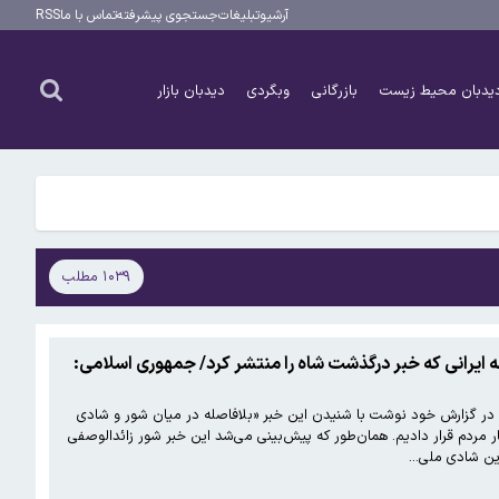
آرشیو
تبلیغات
جستجوی پیشرفته
تماس با ما
RSS
یدبان محیط زیست
بازرگانی
وبگردی
دیدبان بازار
۱۰۳۹ مطلب
ه ایرانی که خبر درگذشت شاه را منتشر کرد/ جمهوری اسلامی:
وز پنجم مرداد ۱۳۵۹، با فونت درشت خبر داد: «شاه مُرد» و در گزارش خود نوشت با شنیدن این خبر «بلافاصله در میان شور و شادی
ار مردم قرار دادیم. همان‌طور که پیش‌بینی می‌شد این خبر شور زائدالوصفی
 این شادی ملی…