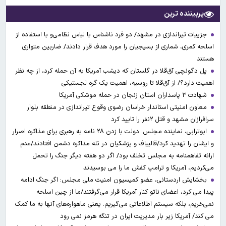
پربیننده ترین
جزییات تیراندازی در مشهد/ دو فرد ناشناس با لباس نظامی‌و با استفاده از
اسلحه کمری، شماری از بسیجیان را مورد هدف قرار دادند/ ضاربین متواری
هستند
پل دگونچی آق‌قلا در گلستان که دیشب آمریکا به آن حمله کرد، از چه نظر
اهمیت دارد؟/ از آق‌قلا تا روسیه، اهمیت یک گره لجستیکی
شهادت ۳ ‌پاسداران استان زنجان در حمله موشکی آمریکا
معاون امنیتی استاندار خراسان رضوی وقوع تیراندازی در منطقه بلوار
سرافرازان مشهد و قتل ۲نفر را تایید کرد
ابوترابی، نماینده مجلس: دولت با زدن ۲۸ نامه به رهبری برای مذاکره اصرار
و ایشان را تهدید کرد/قالیباف و پزشکیان در تله مذاکره دشمن افتادند/عدم
ارائه تفاهمنامه به مجلس تخلف بود/ اگر دو هفته دیگر جنگ را تحمل
می‌کردیم، آمریکا و ترامپ کفش ما را می بوسیدند
بخشایش اردستانی، عضو کمیسیون امنیت ملی مجلس: اگر جنگ ادامه
پیدا می کرد، اعضای ناتو کنار آمریکا قرار می‌گرفتند/ما از چین اسلحه
نمی‌خریم، بلکه سیستم اطلاعاتی می‌گیریم. یعنی ماهواره‌های آنها به ما کمک
می کند/ آمریکا زیر بار مدیریت ایران در تنگه هرمز نمی رود