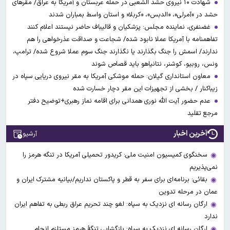
شهادت ۱۰ نیروی حشد الشعبی در حمله عربستان و آمریکا به عراق/ مقرهای
حشد در »آمرلی»، «الدبس»، «کربلا« و استان واسط بمباران شدند
غضنفری، نماینده مجلس: پزشکیان و قالیباف حاضر نیستند اعلام کنند
تفاهمنامه با آمریکا عملا نابود شده/ شجاعت و صداقت عذرخواهی را هم
ندارند/ اسمش را جنگ بگذارند یا نگذارند جنگ سوم عملا شروع شده/ ترامپ،
ونس، روبیو، کوشنر، نتانیاهو باید قصاص شوند
معاون استانداری گیلان: حمله موشکی آمریکا به مقر نیروی دریایی سپاه در
زیباکنار / بخشی از تجهیزات این مقر دچار خسارت شده
عدم حضور آیت الله نوری همدانی برای اقامه نماز رهبری+توضیح دفتر
مرجع تقلید
آخرین اخبار
آرشیو
سخنگوی کمیسیون امنیت ملی: کریدور تحمیلی آمریکا در تنگه هرمز را
نمی‌پذیریم
بقائی: برنامه‌ای برای سفر به قطر و پاکستان نداریم/بیانیه مشترک ایران و
عمان در مرحله تدوین
ارگان رسانه ای نزدیک به سپاه: لغو چند تحریم عراق ربطی به تفاهم ایران
ندارد
ارگان رسانه ای نزدیک به سپاه: بازگشایی تنگۀ هرمز مستلزم انجام