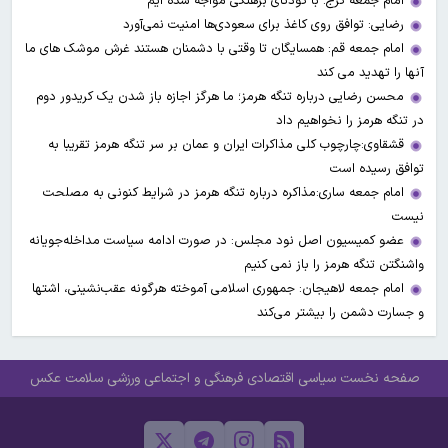
امام جمعه کرج: با کودتای برهنگی مواجه شده ایم
رضایی: توافق روی کاغذ برای سعودی‌ها امنیت نمی‌آورد
امام جمعه قم: همسایگان تا وقتی با دشمنان هستند غرش موشک های ما
آنها را تهدید می کند
محسن رضایی درباره تنگه هرمز؛ ما هرگز اجازه باز شدن یک کریدور دوم
در تنگه هرمز را نخواهیم داد
قشقاوی:چارچوب کلی مذاکرات ایران و عمان بر سر تنگه هرمز تقریبا به
توافق رسیده است
امام جمعه ساری:مذاکره درباره تنگه هرمز در شرایط کنونی به مصلحت
نیست
عضو کمیسیون اصل نود مجلس: در صورت ادامه سیاست مداخله‌جویانه
واشنگتن تنگه هرمز را باز نمی کنیم
امام جمعه لاهیجان: جمهوری اسلامی آموخته هرگونه عقب‌نشینی، اشتها
و جسارت دشمن را بیشتر می‌کند
صفحه نخست
سیاسی
اقتصادی
فرهنگی و اجتماعی
ورزشی
سلامت
عکس