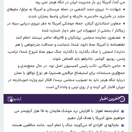
می کند/ آمریکا زیر بار مدیریت ایران در تنگه هرمز نمی رود
شهادت ۱۰ نیروی حشد الشعبی در حمله عربستان و آمریکا به عراق/ مقرهای
حشد در »آمرلی»، «الدبس»، «کربلا« و استان واسط بمباران شدند
معاون استانداری گیلان: حمله موشکی آمریکا به مقر نیروی دریایی سپاه در
زیباکنار / بخشی از تجهیزات این مقر دچار خسارت شده
غضنفری، نماینده مجلس: پزشکیان و قالیباف حاضر نیستند اعلام کنند
تفاهمنامه با آمریکا عملا نابود شده/ شجاعت و صداقت عذرخواهی را هم
ندارند/ اسمش را جنگ بگذارند یا نگذارند جنگ سوم عملا شروع شده/ ترامپ،
ونس، روبیو، کوشنر، نتانیاهو باید قصاص شوند
حاجی دلیگانی، نائب رئیس کمیسیون اصل نود: در حال جمع‌بندی و
جمع‌آوری مستندات برای استیضاح عراقچی هستیم/ هر نوع توافق با عمان
درباره تنگه هرمز باید به تصویب مجلس برسد/ افکار تیم وزارت امورخارجه در
دوران قاجار گیر کرده و از روی ترس و وادادگی است
آخرین اخبار
آرشیو
امام‌جمعه اهواز: با افزایش برد موشک هایمان به ۱۵ هزار کیلومتر می
خواهیم عمق آمریکا را هدف قرار دهیم
علم‌الهدی: افرادی که می‌گویند جنگ را تمام کنید، مانند منافقین هستند