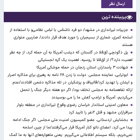
ارسال نظر
پربیننده ترین
جزییات تیراندازی در مشهد/ دو فرد ناشناس با لباس نظامی‌و با استفاده از
اسلحه کمری، شماری از بسیجیان را مورد هدف قرار دادند/ ضاربین متواری
هستند
پل دگونچی آق‌قلا در گلستان که دیشب آمریکا به آن حمله کرد، از چه نظر
اهمیت دارد؟/ از آق‌قلا تا روسیه، اهمیت یک گره لجستیکی
شهادت ۳ ‌پاسداران استان زنجان در حمله موشکی آمریکا
ابوترابی، نماینده مجلس: دولت با زدن ۲۸ نامه به رهبری برای مذاکره اصرار
و ایشان را تهدید کرد/قالیباف و پزشکیان در تله مذاکره دشمن افتادند/عدم
ارائه تفاهمنامه به مجلس تخلف بود/ اگر دو هفته دیگر جنگ را تحمل
می‌کردیم، آمریکا و ترامپ کفش ما را می بوسیدند
معاون امنیتی استاندار خراسان رضوی وقوع تیراندازی در منطقه بلوار
سرافرازان مشهد و قتل ۲نفر را تایید کرد
بخشایش اردستانی، عضو کمیسیون امنیت ملی مجلس: اگر جنگ ادامه
پیدا می کرد، اعضای ناتو کنار آمریکا قرار می‌گرفتند/ما از چین اسلحه
نمی‌خریم، بلکه سیستم اطلاعاتی می‌گیریم. یعنی ماهواره‌های آنها به ما کمک