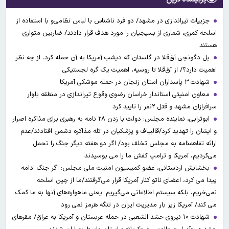
جزییات تیراندازی در مشهد/ دو فرد ناشناس با لباس نظامی‌و با استفاده از
اسلحه کمری، شماری از بسیجیان را مورد هدف قرار دادند/ ضاربین متواری
هستند
پل دگونچی آق‌قلا در گلستان که دیشب آمریکا به آن حمله کرد، از چه نظر
اهمیت دارد؟/ از آق‌قلا تا روسیه، اهمیت یک گره لجستیکی
شهادت ۳ ‌پاسداران استان زنجان در حمله موشکی آمریکا
معاون امنیتی استاندار خراسان رضوی وقوع تیراندازی در منطقه بلوار
سرافرازان مشهد و قتل ۲نفر را تایید کرد
ابوترابی، نماینده مجلس: دولت با زدن ۲۸ نامه به رهبری برای مذاکره اصرار
و ایشان را تهدید کرد/قالیباف و پزشکیان در تله مذاکره دشمن افتادند/عدم
ارائه تفاهمنامه به مجلس تخلف بود/ اگر دو هفته دیگر جنگ را تحمل
می‌کردیم، آمریکا و ترامپ کفش ما را می بوسیدند
بخشایش اردستانی، عضو کمیسیون امنیت ملی مجلس: اگر جنگ ادامه
پیدا می کرد، اعضای ناتو کنار آمریکا قرار می‌گرفتند/ما از چین اسلحه
نمی‌خریم، بلکه سیستم اطلاعاتی می‌گیریم. یعنی ماهواره‌های آنها به ما کمک
می کند/ آمریکا زیر بار مدیریت ایران در تنگه هرمز نمی رود
شهادت ۱۰ نیروی حشد الشعبی در حمله عربستان و آمریکا به عراق/ مقرهای