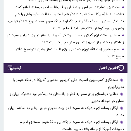
حشد در »آمرلی»، «الدبس»، «کربلا« و استان واسط بمباران شدند
غضنفری، نماینده مجلس: پزشکیان و قالیباف حاضر نیستند اعلام کنند
تفاهمنامه با آمریکا عملا نابود شده/ شجاعت و صداقت عذرخواهی را هم
ندارند/ اسمش را جنگ بگذارند یا نگذارند جنگ سوم عملا شروع شده/ ترامپ،
ونس، روبیو، کوشنر، نتانیاهو باید قصاص شوند
معاون استانداری گیلان: حمله موشکی آمریکا به مقر نیروی دریایی سپاه در
زیباکنار / بخشی از تجهیزات این مقر دچار خسارت شده
عدم حضور آیت الله نوری همدانی برای اقامه نماز رهبری+توضیح دفتر
مرجع تقلید
آخرین اخبار
آرشیو
سخنگوی کمیسیون امنیت ملی: کریدور تحمیلی آمریکا در تنگه هرمز را
نمی‌پذیریم
بقائی: برنامه‌ای برای سفر به قطر و پاکستان نداریم/بیانیه مشترک ایران و
عمان در مرحله تدوین
ارگان رسانه ای نزدیک به سپاه: لغو چند تحریم عراق ربطی به تفاهم ایران
ندارد
ارگان رسانه ای نزدیک به سپاه: بازگشایی تنگۀ هرمز مستلزم انجام
تعهدات آمریکا از جمله رفع تحریم هاست