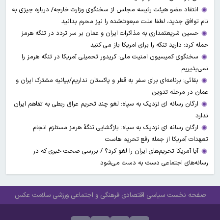
انتقاد عضو هیئت رئیسه مجلس از سخنگوی وزارت خارجه/ درباره چیزی به
نام توافق جدید، لطفا ملت مبعوث‌شده را نیز محرم بدانید
حسین شریعتمداری به مذاکرات ایران و عمان بر سر تردد در تنگه هرمز
حمله کرد: دارید تنگه را برای امریکا باز می کنید
سخنگوی کمیسیون امنیت ملی: کریدور تحمیلی آمریکا در تنگه هرمز را
نمی‌پذیریم
بقائی: برنامه‌ای برای سفر به قطر و پاکستان نداریم/بیانیه مشترک ایران و
عمان در مرحله تدوین
ارگان رسانه ای نزدیک به سپاه: لغو چند تحریم عراق ربطی به تفاهم ایران
ندارد
ارگان رسانه ای نزدیک به سپاه: بازگشایی تنگۀ هرمز مستلزم انجام
تعهدات آمریکا از جمله رفع تحریم هاست
آیا آمریکا تحریم‌های ایران را لغو کرد؟ / بررسی صحت خبری که در
رسانه‌های اجتماعی دست به دست می‌شود
صفحه نخست
سیاسی
اقتصادی
فرهنگی و اجتماعی
ورزشی
سلامت
عکس