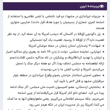
پربیننده ترین
جزییات تیراندازی در مشهد/ دو فرد ناشناس با لباس نظامی‌و با استفاده از
اسلحه کمری، شماری از بسیجیان را مورد هدف قرار دادند/ ضاربین متواری
هستند
پل دگونچی آق‌قلا در گلستان که دیشب آمریکا به آن حمله کرد، از چه نظر
اهمیت دارد؟/ از آق‌قلا تا روسیه، اهمیت یک گره لجستیکی
شهادت ۳ ‌پاسداران استان زنجان در حمله موشکی آمریکا
ابوترابی، نماینده مجلس: دولت با زدن ۲۸ نامه به رهبری برای مذاکره اصرار
و ایشان را تهدید کرد/قالیباف و پزشکیان در تله مذاکره دشمن افتادند/عدم
ارائه تفاهمنامه به مجلس تخلف بود/ اگر دو هفته دیگر جنگ را تحمل
می‌کردیم، آمریکا و ترامپ کفش ما را می بوسیدند
معاون امنیتی استاندار خراسان رضوی وقوع تیراندازی در منطقه بلوار
سرافرازان مشهد و قتل ۲نفر را تایید کرد
بخشایش اردستانی، عضو کمیسیون امنیت ملی مجلس: اگر جنگ ادامه
پیدا می کرد، اعضای ناتو کنار آمریکا قرار می‌گرفتند/ما از چین اسلحه
نمی‌خریم، بلکه سیستم اطلاعاتی می‌گیریم. یعنی ماهواره‌های آنها به ما کمک
می کند/ آمریکا زیر بار مدیریت ایران در تنگه هرمز نمی رود