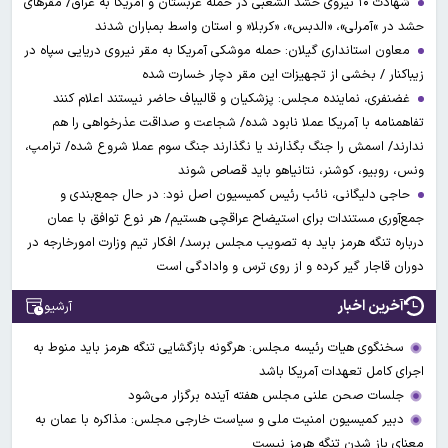
شهادت ۱۰ نیروی حشد الشعبی در حمله عربستان و آمریکا به عراق/ مقرهای
حشد در »آمرلی»، «الدبس»، «کربلا« و استان واسط بمباران شدند
معاون استانداری گیلان: حمله موشکی آمریکا به مقر نیروی دریایی سپاه در
زیباکنار / بخشی از تجهیزات این مقر دچار خسارت شده
غضنفری، نماینده مجلس: پزشکیان و قالیباف حاضر نیستند اعلام کنند
تفاهمنامه با آمریکا عملا نابود شده/ شجاعت و صداقت عذرخواهی را هم
ندارند/ اسمش را جنگ بگذارند یا نگذارند جنگ سوم عملا شروع شده/ ترامپ،
ونس، روبیو، کوشنر، نتانیاهو باید قصاص شوند
حاجی دلیگانی، نائب رئیس کمیسیون اصل نود: در حال جمع‌بندی و
جمع‌آوری مستندات برای استیضاح عراقچی هستیم/ هر نوع توافق با عمان
درباره تنگه هرمز باید به تصویب مجلس برسد/ افکار تیم وزارت امورخارجه در
دوران قاجار گیر کرده و از روی ترس و وادادگی است
آخرین اخبار
آرشیو
سخنگوی هیات رئیسه مجلس: هرگونه بازگشایی تنگه هرمز باید منوط به
اجرای کامل تعهدات آمریکا باشد
جلسات صحن علنی مجلس هفته آینده برگزار می‌شود
دبیر کمیسیون امنیت ملی و سیاست خارجی مجلس: مذاکره با عمان به
معنای باز شدن تنگه هرمز نیست