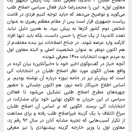
«اصلاح طلبان ۲ کاندیدا معرفی کنند؛ یک رئیس جمهور یک
معاون اول». این را محمدرضا خباز فعال سیاسی اصلاح طلب
می‌گوید و توضیح می‌دهد که «باید توجه کنیم فردی در قامت
ریاست جمهوری قرار است پس از مقام معظم رهبری به عنوان
شخص دوم کشور کار‌ها به پیش ببرد، به همین دلیل نباید
تعدد کاندیدا از یک جناح را حسن دانست، بلکه باید تنها افراد
کارآمد وارد عرصه شوند. در جناح اصلاحات نیز بنده معتقدم از
هم اکنون دونفر به عنوان شخصیت اصلی و البته معاون اول
به مردم جهت انتخابات ۱۴۰۰ معرفی شوند».
آنچه خباز در گفت‌وگوی اخیر خود با «خبرآنلاین» بیان کرده در
واقع همان الگوی مورد نظر اصلاح طلبان در انتخابات آتی
است که پیش‌تر نیز در «نامه نیوز» درباره آن نوشته بودیم. بر
اساس اطلاع خبرنگار نامه نیوز، هم اکنون جلساتی با حضور
چهره‌های مطرح اصلاح طلبی تشکیل می‌شود تا فعالان
سیاسی در این جریان به الگوی نهایی خود برای مشارکت در
انتخابات آتی برسند. الگویی که بر اساس آن اصلاح طلبان
سراغ ائتلاف با یک گزینه غیراصلاح طلب رفته و برای ممانعت
از تکرار آسیب‌هایی که تجربه مشابه آنان در سال ۹۲ رقم زد،
معاون اول یا وزیر خارجه گزینه پیشنهادی را نیز معرفی