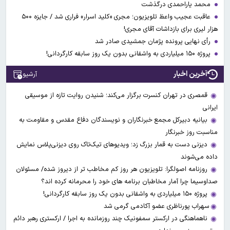
محمد یاراحمدی درگذشت
عاقبت عجیب واعظ تلویزیون؛ مجری «کلید اسرار» فراری شد / جایزه ۵۰۰
هزار لیری برای بازداشات آقای مجری!
رأی نهایی پرونده پژمان جمشیدی صادر شد
پروژه ۱۵۰ میلیاردی به واشقانی بدون یک روز سابقه کارگردانی!
آخرین اخبار
آرشیو
قمصری در تهران کنسرت برگزار می‌کند؛ شنیدن روایت تازه از موسیقی
ایرانی
بیانیه دبیرکل مجمع خبرنگاران و نویسندگان دفاع مقدس و مقاومت به
مناسبت روز خبرنگار
دیزنی دست به قمار بزرگ زد؛ ویدیوهای تیک‌تاک روی دیزنی‌پلاس نمایش
داده می‌شوند
روزنامه اصولگرا: تلویزیون هر روز کم مخاطب تر از دیروز شده/ مسئولان
صداوسیما چرا آمار مخاطبان برنامه های خود را محرمانه کرده اند؟
پروژه ۱۵۰ میلیاردی به واشقانی بدون یک روز سابقه کارگردانی!
​​​​​​​سهراب پورناظری عضو آکادمی گرمی شد
ناهماهنگی در ارکستر سمفونیک چند روزمانده به اجرا / ارکستری رهبر دائم