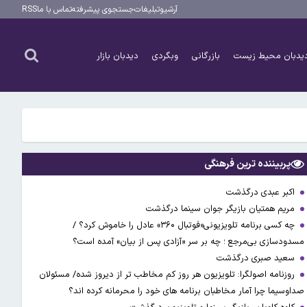
آرشیو
تبلیغات
جستجوی پیشرفته
تماس با ما
RSS
یدبان محیط زیست
بازرگانی
وبگردی
دیدبان بازار
پربیننده ترین فرهنگی
اکبر عبدی درگذشت
مریم همتیان بازیگر جوان سینما درگذشت
چه کسی برنامه تلویزیونی«فوتبال ۳۶۰» عادل را خاموش کرد؟ /
مسدودسازی بی‌مرجع ؛ چه بر سر «آزادی پس از بیان» آمده است؟
سعید صبری درگذشت
روزنامه اصولگرا: تلویزیون هر روز کم مخاطب تر از دیروز شده/ مسئولان
صداوسیما چرا آمار مخاطبان برنامه های خود را محرمانه کرده اند؟