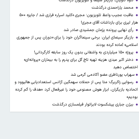
کاوه کاویان، بازیگر سینما و تلویزیون درگذشت
محمد یاراحمدی درگذشت
عاقبت عجیب واعظ تلویزیون؛ مجری «کلید اسرار» فراری شد / جایزه ۵۰۰
هزار لیری برای بازداشات آقای مجری!
رأی نهایی پرونده پژمان جمشیدی صادر شد
بازیگر سینمای ایران: برخی سینماگران خود را برای «دوران پس از جمهوری
اسلامی» آماده کرده بودند
پروژه ۱۵۰ میلیاردی به واشقانی بدون یک روز سابقه کارگردانی!
دختر اکبر عبدی: هزینه تهیه تاج گل برای پدرم را به بیماران «پروانه‌ای»
اختصاص دهید
​​​​​​​سهراب پورناظری عضو آکادمی گرمی شد
رسوایی زاکربرگ؛ متا پس از حملات سهمگین آژانس استعدادیابی هالیوود و
اتحادیه بازیگران، ابزار هوش مصنوعی خود را غیرفعال کرد: «هدف را گم کرده
بودیم»
بیژن جباری پیشکسوت لابراتوار فیلمسازی درگذشت