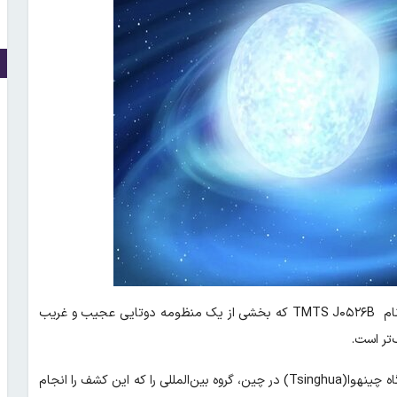
؛ اندازه این ستاره، یک زیرکوتوله داغ با نام TMTS J۰۵۲۶B که بخشی از یک منظومه دوتایی عجیب و غریب
تر است.
به نقل از آی‌ای، یک بیانیه مطبوعاتی نشان می‌دهد که محققان دانشگاه چینهوا(Tsinghua) در چین، گروه بین‌المللی را که این کشف را انجام