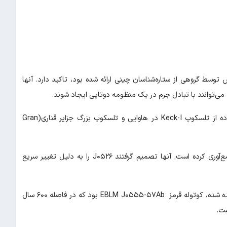
نظریه‌ای که دو دهه پیش توسط گروهی از ستاره‌شناسان چینی ارائه شده بود، تاکید دارد. آنها
محققانی که این کشف را انجام داده‌اند مشاهدات بعدی را با استفاده از تلسکوپ Keck-I در هاوایی و تلسکوپ بزرگ جزایر قناری(Gran
تلسکوپ TMTS داده‌های فتومتریک بیش از ۲۷ میلیون ستاره را جمع‌آوری کرده است. آنها تصمیم گرفتند J۰۵۲۶ را به دلیل تغییر سریع
قبل از TMTS J۰۵۲۶B، یکی از کوچکترین ستارگانی که تاکنون مشاهده شده، کوتوله قرمز EBLM J۰۵۵۵-۵۷Ab بود که در فاصله ۶۰۰ سال