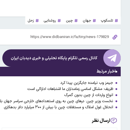
تلسکوپ
جهان
چین
روشنایی
زحل
کانال رسمی تلگرام پایگاه تحلیلی و خبری
دیدبان ایران
اخبار مرتبط
جیمز وب نیامده جایگزین پیدا کرد
ظریف: مشکل اساسی زمامداران ما اشتباهات اداراکی است
انواع واردات از چین بدون گمرک
نخست وزیر چین: درهای چین به روی استعداد‌های خارجی سراسر جهان با
انحلال غول املاک و مستغلات چین با بیش از ۳۰۰ میلیارد دلار بدهکاری
ارسال نظر