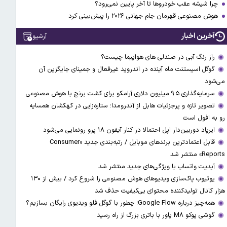
چرا شیشه عقب خودروها تا آخر پایین نمی‌رود؟
هوش مصنوعی قهرمان جام جهانی ۲۰۲۶ را پیش‌بینی کرد
آخرین اخبار
آرشیو
راز رنگ آبی در صندلی های هواپیما چیست؟
گوگل اسیستنت ماه آینده در اندروید غیرفعال و جمینای جایگزین آن
می‌شود
سرمایه‌گذاری ۹.۵ میلیون دلاری آرامکو برای کشت برنج با هوش مصنوعی
تصویر تازه و پرجزئیات هابل از آندرومدا؛ ستاره‌زایی در کهکشان همسایه
رو به افول است
ایرپاد دوربین‌دار اپل احتمالا در کنار آیفون ۱۸ پرو رونمایی می‌شود
قابل اعتمادترین برندهای موبایل / رتبه‌بندی جدید «Consumer
Reports» منتشر شد
آپدیت‌ واتساپ با ویژگی‌های جدید منتشر شد
یوتیوب پاک‌سازی ویدیو‌های هوش مصنوعی را شروع کرد / بیش از ۱۳۰
هزار کانال تولیدکننده محتوای بی‌کیفیت حذف شد
همه‌چیز درباره Google Flow؛ چطور با گوگل فلو ویدیوی رایگان بسازیم؟
گوشی پوکو M۸ پاور با باتری بزرگ از راه رسید