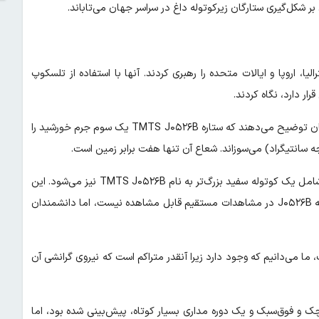
 بر شکل‌گیری ستارگان زیرکوتوله داغ در سراسر جهان می‌تاباند.
، اروپا و ایالات متحده را رهبری کردند. آنها با استفاده از تلسکوپ
در مقاله‌ای که در مجله Nature Astronomy منتشر شده است، محققان توضیح می‌دهند که ستاره TMTS J۰۵۲۶B یک سوم جرم خورشید را
علاوه بر این، این ستاره کوچک بخشی از یک منظومه دوتایی است که شامل یک کوتوله سفید بزرگ‌تر به نام TMTS J۰۵۲۶B نیز می‌شود. این
دو ستاره هر ۲۰ دقیقه یک بار به دور یکدیگر می‌چرخند. عجیب است که J۰۵۲۶B در مشاهدات مستقیم قابل مشاهده نیست، اما دانشمندان
J۰ برای تلسکوپ نامرئی است، ما می‌دانیم که وجود دارد زیرا آنقدر متراکم است که نیروی گرانشی آن
 و فوق‌سبک و یک دوره مداری بسیار کوتاه، پیش‌بینی شده بود، اما