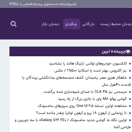
آرشیو
تبلیغات
جستجوی پیشرفته
تماس با ما
RSS
یدبان محیط زیست
بازرگانی
وبگردی
دیدبان بازار
پربیننده ترین
کلکسیون خودروهای لوکس ارلینگ هالند را بشناسید
بنز اکتروس بهتر است یا اسکانیا S۵۰۰؟ / عکس
شاهکار هنری عصر یخبندان؛ کشف مجسمه‌های بندانگشتی‌ پرندگان با
قدمت ۴۰هزار سال
مرسدس بنز CLA ۴۵ با صدای شبیه‌سازی شده برگشت
گوشی پوکو M۸ پاور با باتری بزرگ از راه رسید
مشاهده اولین نسخه One UI ۹.۵ روی سرورهای سامسونگ
تا رونمایی از آیفون ۱۸ پرو و آیفون اولترا چقدر مانده است؟
اولین نگاه به گوشی جدید سامسونگ / «Galaxy S۲۶ FE» با سه دوربین و
طراحی آشنا