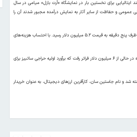
ند ایتالیایی برای نخستین بار در نمایشگاه «آرت بازل» میامی در سال
نی عمومی و حفاظت از سایر آثار به نمایش درآمده مجبور شدند آن را
در حراج ساتبیز این اثر با نرخ پایه ۸۰۰ هزار دلار به فروش گذاشته شد و ظرف پنج دقیقه به قیمت ۵.۲ میلیون دلار رسید. با احتساب هزینه‌های
فروش این موز زرد که با نوار چسب نقره‌ای به دیوار سفید چسبانده شده در حالی از ۶ میلیون دلار فراتر رفت که برآورد اولیه حراجی ساتبیز برای
ته شد و نام جاستین سان، کارآفرین ارزهای دیجیتال، به عنوان خریدار