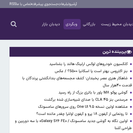
آرشیو
تبلیغات
جستجوی پیشرفته
تماس با ما
RSS
یدبان محیط زیست
بازرگانی
وبگردی
دیدبان بازار
پربیننده ترین
کلکسیون خودروهای لوکس ارلینگ هالند را بشناسید
بنز اکتروس بهتر است یا اسکانیا S۵۰۰؟ / عکس
شاهکار هنری عصر یخبندان؛ کشف مجسمه‌های بندانگشتی‌ پرندگان با
قدمت ۴۰هزار سال
گوشی پوکو M۸ پاور با باتری بزرگ از راه رسید
مرسدس بنز CLA ۴۵ با صدای شبیه‌سازی شده برگشت
مشاهده اولین نسخه One UI ۹.۵ روی سرورهای سامسونگ
تا رونمایی از آیفون ۱۸ پرو و آیفون اولترا چقدر مانده است؟
اولین نگاه به گوشی جدید سامسونگ / «Galaxy S۲۶ FE» با سه دوربین و
طراحی آشنا