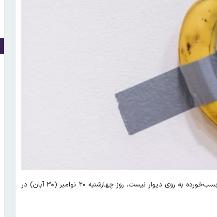
؛ یک اثر هنری که چیزی جز یک موز چسب‌خورده به روی دیوار نیست، روز چهارشنبه ۲۰ نوامبر (۳۰ آبان) در