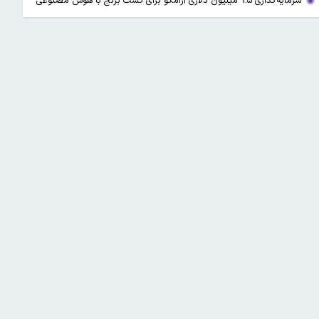
سرمایه‌گذاری ۹.۵ میلیون دلاری آرامکو برای کشت برنج با هوش مصنوعی