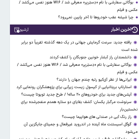
بوگاتی سفارشی با نام «دِستِریِر» معرفی شد / W۱۶ هنوز نفس می‌کشد /
عکس و فیلم
چرا شیشه عقب خودروها تا آخر پایین نمی‌رود؟
آخرین اخبار
آرشیو
یافته جدید: سرعت گرمایش جهانی در یک دهه گذشته تقریباً دو برابر
شده است
دانشمندان راز آبشار خونین جنوبگان را کشف کردند
بوگاتی سفارشی با نام «دِستِریِر» معرفی شد / W۱۶ هنوز نفس می‌کشد /
عکس و فیلم
ایرانی‌ها از نظر آی‌کیو رتبه چندم جهان را دارند؟
استارتاپ بریتانیایی از کپسول زیست زیرآبی برای پژوهشگران رونمایی کرد
آپشن‌های جدید برای خودروهای ۲۰ ساله! / طرح جدید تویوتا چیست؟
سرنوشت مرگبار یکسان؛ کشف بقایای دو ستاره همدم منفجرشده برای
نخستین‌بار
راز رنگ آبی در صندلی های هواپیما چیست؟
گوگل اسیستنت ماه آینده در اندروید غیرفعال و جمینای جایگزین آن
می‌شود