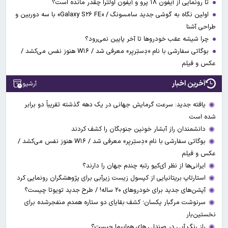
تا رونمایی از آیفون ۱۸ پرو و آیفون اولترا چقدر مانده است؟
اولین نگاه به گوشی جدید سامسونگ / «Galaxy S۲۶ FE» با سه دوربین و
طراحی آشنا
چرا شیشه عقب خودروها تا آخر پایین نمی‌رود؟
بوگاتی سفارشی با نام «دِستِریِر» معرفی شد / W۱۶ هنوز نفس می‌کشد /
عکس و فیلم
آخرین اخبار
آرشیو
یافته جدید: سرعت گرمایش جهانی در یک دهه گذشته تقریباً دو برابر
شده است
دانشمندان راز آبشار خونین جنوبگان را کشف کردند
بوگاتی سفارشی با نام «دِستِریِر» معرفی شد / W۱۶ هنوز نفس می‌کشد /
عکس و فیلم
ایرانی‌ها از نظر آی‌کیو رتبه چندم جهان را دارند؟
استارتاپ بریتانیایی از کپسول زیست زیرآبی برای پژوهشگران رونمایی کرد
آپشن‌های جدید برای خودروهای ۲۰ ساله! / طرح جدید تویوتا چیست؟
سرنوشت مرگبار یکسان؛ کشف بقایای دو ستاره همدم منفجرشده برای
نخستین‌بار
راز رنگ آبی در صندلی های هواپیما چیست؟