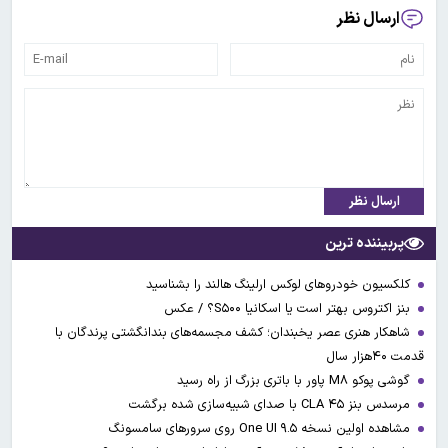
ارسال نظر
ارسال نظر
پربیننده ترین
کلکسیون خودروهای لوکس ارلینگ هالند را بشناسید
بنز اکتروس بهتر است یا اسکانیا S۵۰۰؟ / عکس
شاهکار هنری عصر یخبندان؛ کشف مجسمه‌های بندانگشتی‌ پرندگان با
قدمت ۴۰هزار سال
گوشی پوکو M۸ پاور با باتری بزرگ از راه رسید
مرسدس بنز CLA ۴۵ با صدای شبیه‌سازی شده برگشت
مشاهده اولین نسخه One UI ۹.۵ روی سرورهای سامسونگ