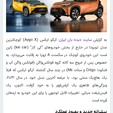
به گزارش
سایت دیده بان ایران
؛ آیگو ایکس (Aygo X) کوچکترین
مدل تویوتا در خارج از بخش خودروهای "کی کار" (kei car) ژاپن
است. این خودروی کوچک در سگمنت A اروپا به رقابت می‌پردازد، به
خصوص پس از خروج سه گانه گروه فولکس‌واگن (فولکس واگن آپ و
اشکودا Citigo و سئات Mii) در چند سال گذشته. آیگو ایکس که قبلاً
یک هاچ‌بک سنتی بود، با عرضه آخرین نسل خود در سال ۲۰۲۲،
ویژگی‌های ظاهری یک کراس‌اوور را به خود گرفت. اکنون، یک
فیس‌لیفت میانی، تغییرات قابل توجهی را برای این خودرو به ارمغان
آورده است.
پیشرانه جدید و بهبود عملکرد