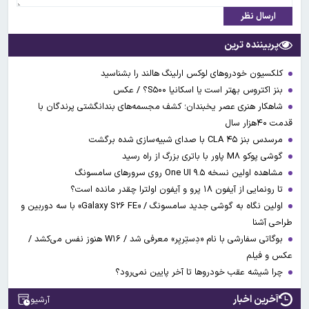
ارسال نظر
پربیننده ترین
کلکسیون خودروهای لوکس ارلینگ هالند را بشناسید
بنز اکتروس بهتر است یا اسکانیا S۵۰۰؟ / عکس
شاهکار هنری عصر یخبندان؛ کشف مجسمه‌های بندانگشتی‌ پرندگان با
قدمت ۴۰هزار سال
مرسدس بنز CLA ۴۵ با صدای شبیه‌سازی شده برگشت
گوشی پوکو M۸ پاور با باتری بزرگ از راه رسید
مشاهده اولین نسخه One UI ۹.۵ روی سرورهای سامسونگ
تا رونمایی از آیفون ۱۸ پرو و آیفون اولترا چقدر مانده است؟
اولین نگاه به گوشی جدید سامسونگ / «Galaxy S۲۶ FE» با سه دوربین و
طراحی آشنا
بوگاتی سفارشی با نام «دِستِریِر» معرفی شد / W۱۶ هنوز نفس می‌کشد /
عکس و فیلم
چرا شیشه عقب خودروها تا آخر پایین نمی‌رود؟
آخرین اخبار
آرشیو