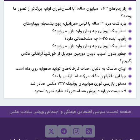
راز ردپاهای ۱٫۴۳ میلیون ساله؛ آیا انسان‌تباران اولیه بزرگ‌تر از تصور ما
بودند؟
بازداشت مرد ۲۲ ساله با لباس «عزرائیل» روی پشت‌بام بیمارستان
استارلینک اروپایی چه زمان وارد بازار می‌شود؟
رقیب آینده F-۳۵ چه مشخصاتی دارد؟
استارلینک اروپایی چه زمان وارد بازار می‌شود؟
چطور بدون آسیب دیدن دوربین موبایل از خورشیدگرفتگی عکس
بگیریم؟
ایلان ماسک به دنبال احداث کارخانه‌های تولید ماهواره روی ماه است
چرا اپل تلگرام را حذف می‌کند اما ایکس را نه؟
دستور بازرسی فوری هواپیمای بوئینگ ۷۳۷ مکس صادر شد
۹ حقیقت درباره داریوش هخامنشی که شاید نمی‌دانستید
صفحه نخست
سیاسی
اقتصادی
فرهنگی و اجتماعی
ورزشی
سلامت
عکس