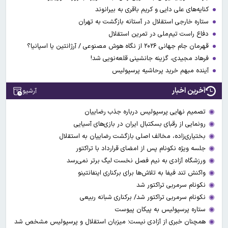
کنایه‌های علی دایی و کریم باقری به بیرانوند
ستاره خارجی استقلال در آستانه بازگشت به تهران
دفاع راست تیم‌ملی در تمرین استقلال
قهرمان جام جهانی ۲۰۲۶ از نگاه هوش مصنوعی / آرژانتین یا اسپانیا؟
فرهاد مجیدی، گزینه جانشینی قلعه‌نویی شد!
آینده مبهم خرید پرحاشیه پرسپولیس
آخرین اخبار
آرشیو
تصمیم نهایی پرسپولیس درباره جذب رضاییان
رونمایی از رقبای بسکتبال ایران در بازی‌های آسیایی
بختیاری‌زاده، مخالف اصلی بازگشت رضاییان به استقلال
جلسه ویژه نکونام پس از امضای قرارداد با تراکتور
ورزشگاه آزادی به نیم فصل نخست لیگ برتر نمی‌رسد
واکنش تند فیفا به تلاش‌ها برای برکناری اینفانتینو
نکونام سرمربی تراکتور شد
نکونام سرمربی تراکتور شد/ برکناری شبانه ربیعی
ستاره پرسپولیس به پیکان پیوست
همچنان خبری از آزادی نیست؛ میزبان استقلال و پرسپولیس مشخص شد