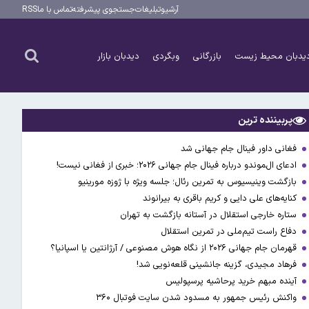
آرشیو
تبلیغات
جستجوی پیشرفته
تماس با ما
RSS
یدبان محیط زیست
بازرگانی
وبگردی
دیدبان بازار
پربیننده ترین
فغانی داور فینال جام جهانی شد
ادعای ال‌‍موندو درباره فینال جام جهانی ۲۰۲۶؛ خبری از فغانی نیست!
بازگشت وینیسیوس به تمرین رئال؛ جلسه ویژه با ژوزه مورینیو
کنایه‌های علی دایی و کریم باقری به بیرانوند
ستاره خارجی استقلال در آستانه بازگشت به تهران
دفاع راست تیم‌ملی در تمرین استقلال
قهرمان جام جهانی ۲۰۲۶ از نگاه هوش مصنوعی / آرژانتین یا اسپانیا؟
فرهاد مجیدی، گزینه جانشینی قلعه‌نویی شد!
آینده مبهم خرید پرحاشیه پرسپولیس
واکنش رئیس جمهور به مسدود شدن سایت فوتبال ۳۶۰